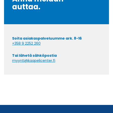
auttaa.
Soita asiakaspalveluumme ark. 8-16
+358 9 2252 260
Tai lähetä sähköpostia
myynti@kaapelicenter.fi