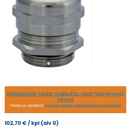
Rekisteröidy tästä maksutta, saat halvemmat
hinnat
Oletko jo asiakas?
Kirjaudu sisään nähdäksesi omat hintasi
102,70
€
/ kpl
(alv 0)