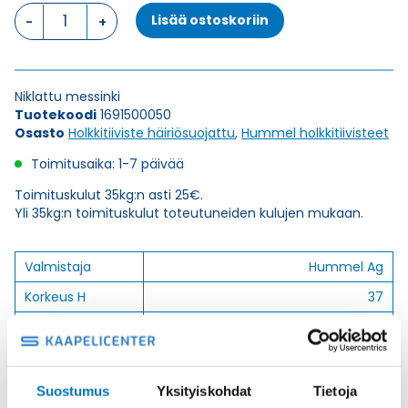
HSK-
Lisää ostoskoriin
M-
EMV
M50X1,5
HOLKKITIIVISTE
Niklattu messinki
määrä
Tuotekoodi
1691500050
Osasto
Holkkitiiviste häiriösuojattu
,
Hummel holkkitiivisteet
Toimitusaika: 1-7 päivää
Toimituskulut 35kg:n asti 25€.
Yli 35kg:n toimituskulut toteutuneiden kulujen mukaan.
Valmistaja
Hummel Ag
Korkeus H
37
Kierteen Pituus
9
Gl
Tuotenimi/Malli
HSK-M-EMC
Suostumus
Yksityiskohdat
Tietoja
Etim 7
EC000441