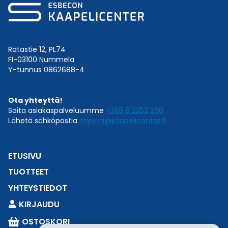
Ratastie 12, PL74
FI-03100 Nummela
Y-tunnus 0862688-4
Ota yhteyttä!
Soita asiakaspalveluumme
+358 9 2252 260
Lähetä sähköpostia
myynti@kaapelicenter.fi
ETUSIVU
TUOTTEET
YHTEYSTIEDOT
KIRJAUDU
OSTOSKORI