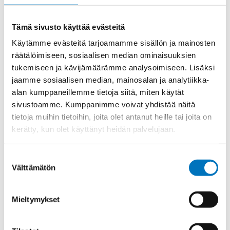
Materiaali
Niklattu messinki
Tämä sivusto käyttää evästeitä
Kierre
Metr.
Käytämme evästeitä tarjoamamme sisällön ja mainosten
Ulkokierre Ag
M 50 x 1,5
räätälöimiseen, sosiaalisen median ominaisuuksien
Normen
RoHS;M
tukemiseen ja kävijämäärämme analysoimiseen. Lisäksi
jaamme sosiaalisen median, mainosalan ja analytiikka-
Min [C]
-40
alan kumppaneillemme tietoja siitä, miten käytät
Max [C]
100
sivustoamme. Kumppanimme voivat yhdistää näitä
Käyttölämpötila
'-40°C to +100°C
tietoja muihin tietoihin, joita olet antanut heille tai joita on
kerätty, kun olet käyttänyt heidän palvelujaan.
O-Rengas
NBR
Kotelointiluokka
IP 68 – 10 bar;IP 69 K
Suostumuksen
Avaimenkuva 1
Välttämätön
valinta
57
[Mm]
Setrifikaatti
CE;VDE;UL;CSA;DNV-
Mieltymykset
Logot
GL;NEMA;Bahnzulassung;cUL
Halkasija Min.
32