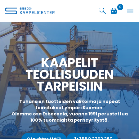
Siirry
0
sisältöön
KAAPELIT
TEOLLISUUDEN
TARPEISIIN
Tuhansien tuotteiden valikoima ja nopeat
toimitukset ympäri Suomen.
Olemme osa Esbeconia, vuonna 1991 perustettua
100% suomalaista perheyritystä.
Ota yhteyttä
+358 9 2252 260