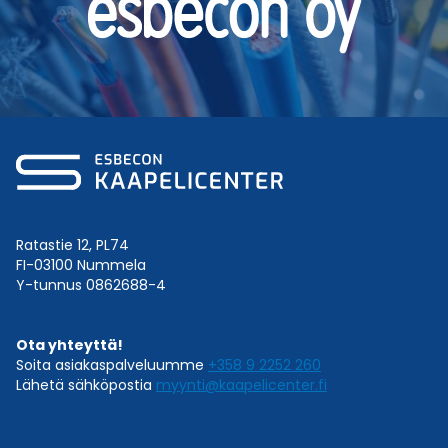
Ratastie 12, PL74
FI-03100 Nummela
Y-tunnus 0862688-4
Ota yhteyttä!
Soita asiakaspalveluumme
+358 9 2252 260
Lähetä sähköpostia
myynti@kaapelicenter.fi