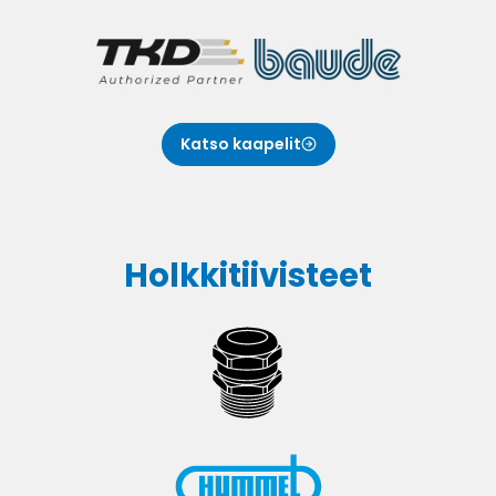
Katso kaapelit
Holkki­tiivisteet