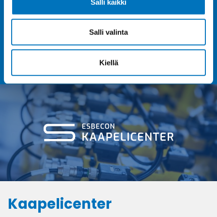
Salli kaikki
Salli valinta
Kilpailukykyiset hinnat, ei katkaisu- tai
kelamaksuja
Kiellä
Kaapelicenter