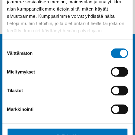
jaamme sosiaalisen median, mainosalan ja analytiikka-
Katso liittimet
alan kumppaneillemme tietoja siitä, miten käytät
sivustoamme. Kumppanimme voivat yhdistää näitä
tietoja muihin tietoihin, joita olet antanut heille tai joita on
kerätty, kun olet käyttänyt heidän palvelujaan.
Suostumuksen
Välttämätön
valinta
Mieltymykset
Valikoimassa lähes 3500 erilaista kaapelia
Tilastot
Markkinointi
Nopeat toimitukset jopa päivässä