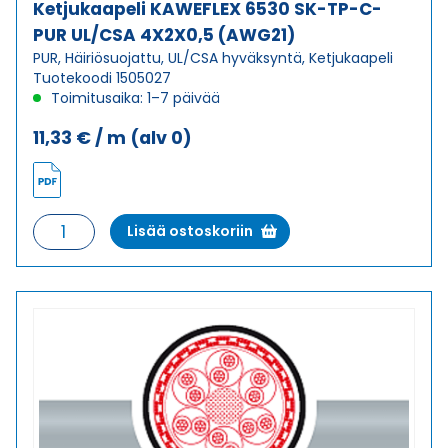
Ketjukaapeli KAWEFLEX 6530 SK-TP-C-
PUR UL/CSA 4X2X0,5 (AWG21)
PUR, Häiriösuojattu, UL/CSA hyväksyntä, Ketjukaapeli
Tuotekoodi 1505027
Toimitusaika: 1–7 päivää
11,33
€
/ m
(alv 0)
Ketjukaapeli
Lisää ostoskoriin
KAWEFLEX
6530
SK-
TP-
C-
PUR
UL/CSA
4X2X0,5
(AWG21)
määrä