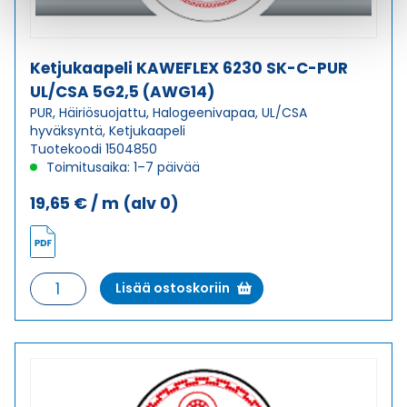
Ketjukaapeli KAWEFLEX 6230 SK-C-PUR
UL/CSA 5G2,5 (AWG14)
PUR, Häiriösuojattu, Halogeenivapaa, UL/CSA
hyväksyntä, Ketjukaapeli
Tuotekoodi 1504850
Toimitusaika: 1–7 päivää
19,65
€
/ m
(alv 0)
Ketjukaapeli
Lisää ostoskoriin
KAWEFLEX
6230
SK-
C-
PUR
UL/CSA