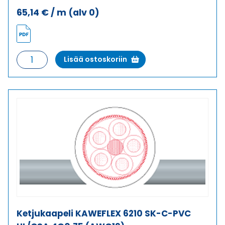
65,14
€
/ m
(alv 0)
Ketjukaapeli
Lisää ostoskoriin
KAWEFLEX
6130
SK-
PUR
UL/CSA
25G2,5
(AWG14)
määrä
Ketjukaapeli KAWEFLEX 6210 SK-C-PVC