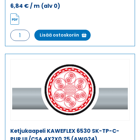
6,84
€
/ m
(alv 0)
Ketjukaapeli
Lisää ostoskoriin
KAWEFLEX
6530
SK-
TP-
C-
PUR
UL/CSA
3X2X0,25
(AWG24)
määrä
Ketjukaapeli KAWEFLEX 6530 SK-TP-C-
PUR UL/CSA 4X2X0,25 (AWG24)