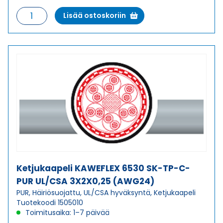
Ketjukaapeli
Lisää ostoskoriin
KAWEFLEX
6530
SK-
TP-
C-
PUR
UL/CSA
2X2X0,25
(AWG24)
määrä
Ketjukaapeli KAWEFLEX 6530 SK-TP-C-
PUR UL/CSA 3X2X0,25 (AWG24)
PUR, Häiriösuojattu, UL/CSA hyväksyntä, Ketjukaapeli
Tuotekoodi 1505010
Toimitusaika: 1–7 päivää