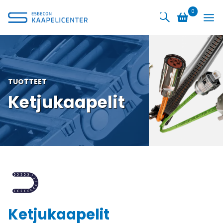
Siirry
0
sisältöön
TUOTTEET
Ketjukaapelit
Ketjukaapelit