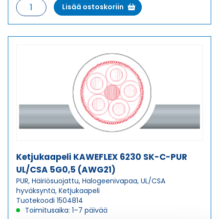
Ketjukaapeli
Lisää ostoskoriin
KAWEFLEX
6230
SK-
C-
PUR
UL/CSA
4G0,5
(AWG21)
määrä
Ketjukaapeli KAWEFLEX 6230 SK-C-PUR
UL/CSA 5G0,5 (AWG21)
PUR, Häiriösuojattu, Halogeenivapaa, UL/CSA
hyväksyntä, Ketjukaapeli
Tuotekoodi 1504814
Toimitusaika: 1–7 päivää