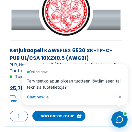
8X2X0,5
(AWG21)
määrä
Ketjukaapeli KAWEFLEX 6530 SK-TP-C-
PUR UL/CSA 10X2X0,5 (AWG21)
PUR, Häiriösuojattu, UL/CSA hyväksyntä, Ketjukaapeli
Tuotekoodi 1505031
Online now
Toimitusaika: 1–7 päivää
Tarvitsetko apua oikean tuotteen löytämiseen tai
teknisiä tuotetietoja?
25,71
€
/ m
(alv 0)
×
Chat now →
Ketjukaapeli
Lisää ostoskoriin
KAWEFLEX
6530
SK-