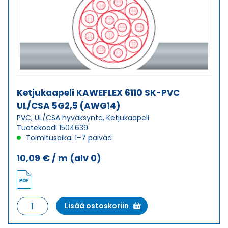
(AWG16)
määrä
Ketjukaapeli KAWEFLEX 6110 SK-PVC
UL/CSA 5G2,5 (AWG14)
PVC, UL/CSA hyväksyntä, Ketjukaapeli
Tuotekoodi 1504639
Toimitusaika: 1–7 päivää
10,09
€
/ m
(alv 0)
Ketjukaapeli
Lisää ostoskoriin
KAWEFLEX
6110