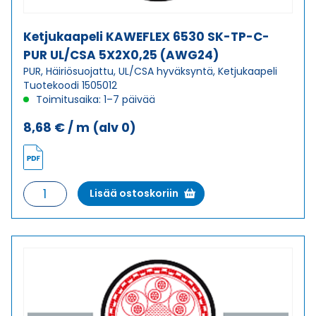
Ketjukaapeli KAWEFLEX 6530 SK-TP-C-
PUR UL/CSA 5X2X0,25 (AWG24)
PUR, Häiriösuojattu, UL/CSA hyväksyntä, Ketjukaapeli
Tuotekoodi 1505012
Toimitusaika: 1–7 päivää
8,68
€
/ m
(alv 0)
Ketjukaapeli
Lisää ostoskoriin
KAWEFLEX
6530
SK-
TP-
C-
PUR
UL/CSA
5X2X0,25
(AWG24)