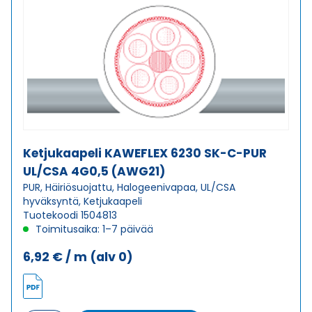
PVC
UL/CSA
7G1,5
(AWG16)
määrä
Ketjukaapeli KAWEFLEX 6230 SK-C-PUR
UL/CSA 4G0,5 (AWG21)
PUR, Häiriösuojattu, Halogeenivapaa, UL/CSA
hyväksyntä, Ketjukaapeli
Tuotekoodi 1504813
Toimitusaika: 1–7 päivää
6,92
€
/ m
(alv 0)