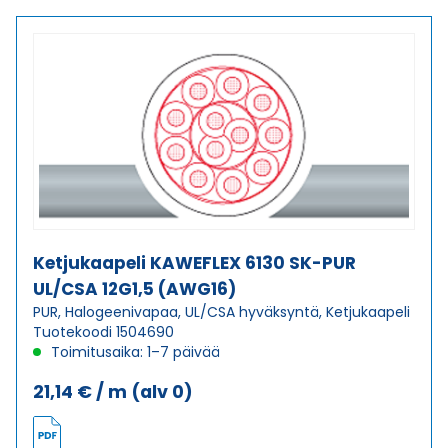
SK-
PVC
UL/CSA
5G2,5
(AWG14)
määrä
Ketjukaapeli KAWEFLEX 6130 SK-PUR
UL/CSA 12G1,5 (AWG16)
PUR, Halogeenivapaa, UL/CSA hyväksyntä, Ketjukaapeli
Tuotekoodi 1504690
Toimitusaika: 1–7 päivää
21,14
€
/ m
(alv 0)