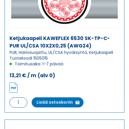
määrä
Ketjukaapeli KAWEFLEX 6530 SK-TP-C-
PUR UL/CSA 10X2X0,25 (AWG24)
PUR, Häiriösuojattu, UL/CSA hyväksyntä, Ketjukaapeli
Tuotekoodi 1505015
Toimitusaika: 1–7 päivää
13,21
€
/ m
(alv 0)
Ketjukaapeli
Lisää ostoskoriin
KAWEFLEX
6530
SK-
TP-
C-