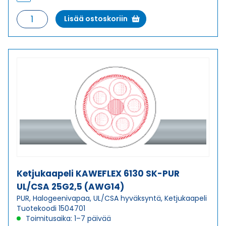
Ketjukaapeli
Lisää ostoskoriin
KAWEFLEX
6130
SK-
PUR
UL/CSA
12G1,5
(AWG16)
määrä
Ketjukaapeli KAWEFLEX 6130 SK-PUR
UL/CSA 25G2,5 (AWG14)
PUR, Halogeenivapaa, UL/CSA hyväksyntä, Ketjukaapeli
Tuotekoodi 1504701
Toimitusaika: 1–7 päivää