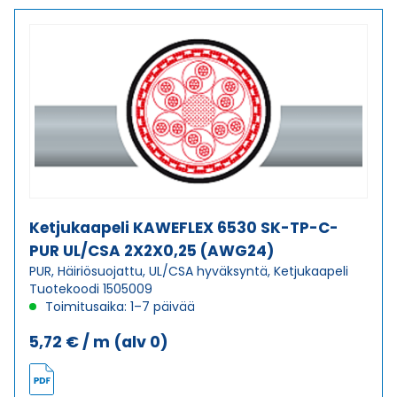
SK-
C-
PUR
UL/CSA
18X0,25
(AWG24)
määrä
Ketjukaapeli KAWEFLEX 6530 SK-TP-C-
PUR UL/CSA 2X2X0,25 (AWG24)
PUR, Häiriösuojattu, UL/CSA hyväksyntä, Ketjukaapeli
Tuotekoodi 1505009
Toimitusaika: 1–7 päivää
5,72
€
/ m
(alv 0)