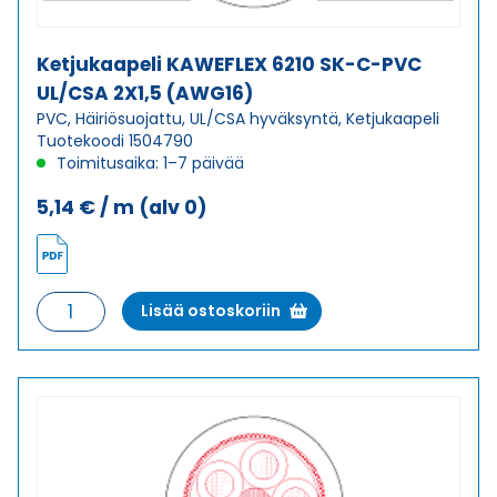
Ketjukaapeli KAWEFLEX 6210 SK-C-PVC
UL/CSA 2X1,5 (AWG16)
PVC, Häiriösuojattu, UL/CSA hyväksyntä, Ketjukaapeli
Tuotekoodi 1504790
Toimitusaika: 1–7 päivää
5,14
€
/ m
(alv 0)
Ketjukaapeli
Lisää ostoskoriin
KAWEFLEX
6210
SK-
C-
PVC
UL/CSA
2X1,5
(AWG16)