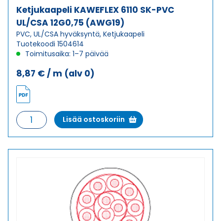
Ketjukaapeli KAWEFLEX 6110 SK-PVC
UL/CSA 12G0,75 (AWG19)
PVC, UL/CSA hyväksyntä, Ketjukaapeli
Tuotekoodi 1504614
Toimitusaika: 1–7 päivää
8,87
€
/ m
(alv 0)
Ketjukaapeli
Lisää ostoskoriin
KAWEFLEX
6110
SK-
PVC
UL/CSA
12G0,75
(AWG19)
määrä