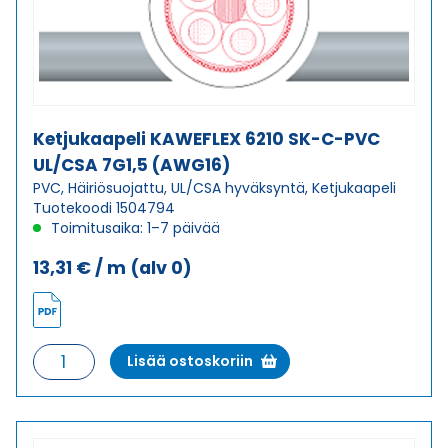
määrä
Ketjukaapeli KAWEFLEX 6210 SK-C-PVC
UL/CSA 7G1,5 (AWG16)
PVC, Häiriösuojattu, UL/CSA hyväksyntä, Ketjukaapeli
Tuotekoodi 1504794
Toimitusaika: 1–7 päivää
13,31
€
/ m
(alv 0)
Ketjukaapeli
Lisää ostoskoriin
KAWEFLEX
6210
SK-
C-