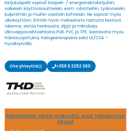
Ketjukaapelit sopivat kaapeli- / energiansiirtoketjuihin,
vaikeisiin käyttöolosuhteisiin, esim. robotteihin, työkoneisiin,
kuljettimiin ja muihin vaativiin kohteisiin. Ne sopivat myös
ulkokäyttöön. Erittäin hyvin mekaanista rasitusta kestävä
rakenne, sietää hankausta, öljyjä ja mikrobeja.
Ulkovaippavaihtoehtoina PUR, PVC ja TPE. Saatavana myös
häiriösuojattuina, halogeenivapaina sekä UL/CSA –
hyväksynnillä.
Ota yhteyttä
+358 9 2252 260
Rekisteröidy tästä maksutta, saat halvemmat
hinnat