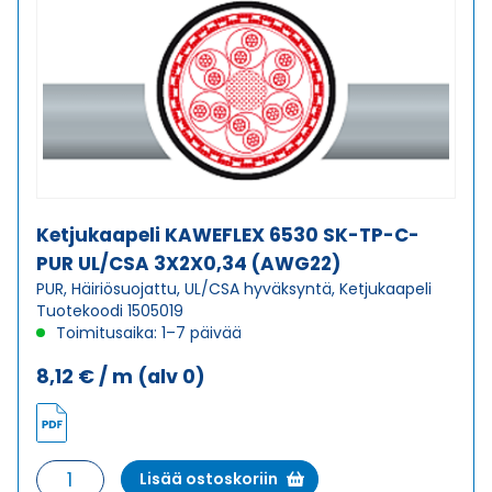
PUR
UL/CSA
10X2X0,25
(AWG24)
määrä
Ketjukaapeli KAWEFLEX 6530 SK-TP-C-
PUR UL/CSA 3X2X0,34 (AWG22)
PUR, Häiriösuojattu, UL/CSA hyväksyntä, Ketjukaapeli
Tuotekoodi 1505019
Toimitusaika: 1–7 päivää
8,12
€
/ m
(alv 0)
Ketjukaapeli
Lisää ostoskoriin
KAWEFLEX