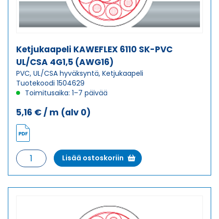
Ketjukaapeli KAWEFLEX 6110 SK-PVC
UL/CSA 4G1,5 (AWG16)
PVC, UL/CSA hyväksyntä, Ketjukaapeli
Tuotekoodi 1504629
Toimitusaika: 1–7 päivää
5,16
€
/ m
(alv 0)
Ketjukaapeli
Lisää ostoskoriin
KAWEFLEX
6110
SK-
PVC
UL/CSA
4G1,5