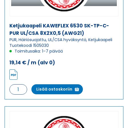
Ketjukaapeli KAWEFLEX 6530 SK-TP-C-
PUR UL/CSA 8X2X0,5 (AWG21)
PUR, Häiriösuojattu, UL/CSA hyväksyntä, Ketjukaapeli
Tuotekoodi 1505030
Toimitusaika: 1–7 päivää
19,14
€
/ m
(alv 0)
Ketjukaapeli
Lisää ostoskoriin
KAWEFLEX
6530
SK-
TP-
C-
PUR
UL/CSA