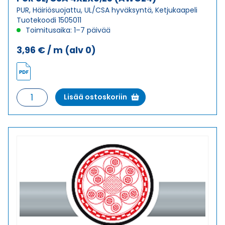
PUR, Häiriösuojattu, UL/CSA hyväksyntä, Ketjukaapeli
Tuotekoodi 1505011
Toimitusaika: 1–7 päivää
3,96
€
/ m
(alv 0)
Ketjukaapeli
Lisää ostoskoriin
KAWEFLEX
6530
SK-
TP-
C-
PUR
UL/CSA
4X2X0,25
(AWG24)
määrä