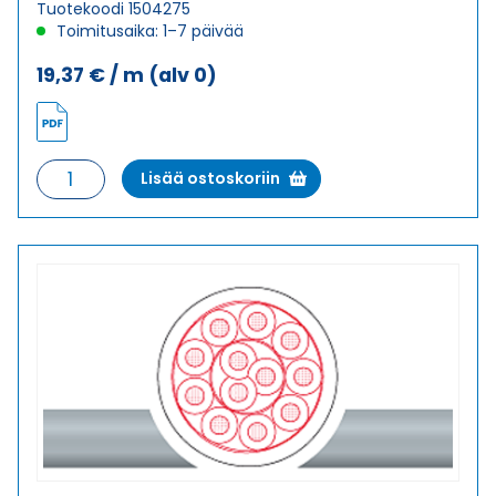
Tuotekoodi 1504275
Toimitusaika: 1–7 päivää
19,37
€
/ m
(alv 0)
Ketjukaapeli
Lisää ostoskoriin
KAWEFLEX
5288
SK-
C-
PUR
UL/CSA
SERVO
4G1,5+
(2X1,5)
määrä