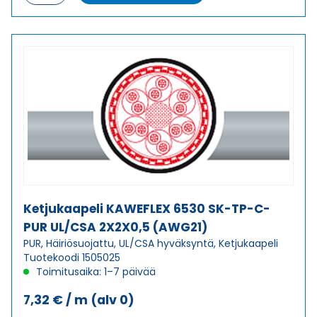
6530
SK-
TP-
C-
PUR
UL/CSA
3X2X0,34
(AWG22)
määrä
Ketjukaapeli KAWEFLEX 6530 SK-TP-C-
PUR UL/CSA 2X2X0,5 (AWG21)
PUR, Häiriösuojattu, UL/CSA hyväksyntä, Ketjukaapeli
Tuotekoodi 1505025
Toimitusaika: 1–7 päivää
7,32
€
/ m
(alv 0)