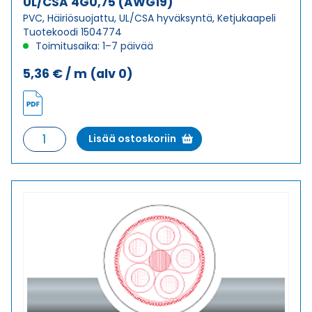
UL/CSA 4G0,75 (AWG19)
PVC, Häiriösuojattu, UL/CSA hyväksyntä, Ketjukaapeli
Tuotekoodi 1504774
Toimitusaika: 1–7 päivää
5,36
€
/ m
(alv 0)
Ketjukaapeli
Lisää ostoskoriin
KAWEFLEX
6210
SK-
C-
PVC
UL/CSA
4G0,75
(AWG19)
määrä