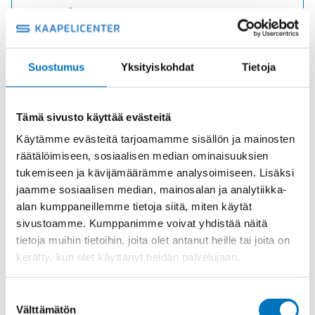
7,34
€
/ m
(alv 0)
Suostumus
Yksityiskohdat
Tietoja
Ketjukaapeli
Lisää ostoskoriin
KAWEFLEX
6230
SK-
Tämä sivusto käyttää evästeitä
C-
Käytämme evästeitä tarjoamamme sisällön ja mainosten
PUR
räätälöimiseen, sosiaalisen median ominaisuuksien
UL/CSA
5G0,5
tukemiseen ja kävijämäärämme analysoimiseen. Lisäksi
(AWG21)
jaamme sosiaalisen median, mainosalan ja analytiikka-
määrä
alan kumppaneillemme tietoja siitä, miten käytät
sivustoamme. Kumppanimme voivat yhdistää näitä
tietoja muihin tietoihin, joita olet antanut heille tai joita on
kerätty, kun olet käyttänyt heidän palvelujaan.
Ketjukaapeli KAWEFLEX 6230 SK-C-PUR
Suostumuksen
Välttämätön
valinta
UL/CSA 3G1,5 (AWG16)