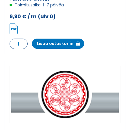
Toimitusaika: 1–7 päivää
9,90
€
/ m
(alv 0)
Ketjukaapeli
Lisää ostoskoriin
KAWEFLEX
6530
SK-
TP-
C-
PUR
UL/CSA
3X2X0,5
(AWG21)
määrä