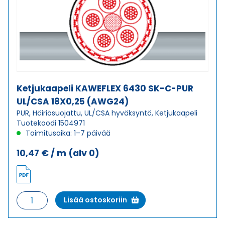
5G2,5
(AWG14)
määrä
Ketjukaapeli KAWEFLEX 6430 SK-C-PUR
UL/CSA 18X0,25 (AWG24)
PUR, Häiriösuojattu, UL/CSA hyväksyntä, Ketjukaapeli
Tuotekoodi 1504971
Toimitusaika: 1–7 päivää
10,47
€
/ m
(alv 0)
Ketjukaapeli
Lisää ostoskoriin
KAWEFLEX
6430