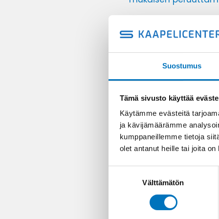
Tilauksen voi peruu
myynti@kaapelicenter
Suostumus
Etunimi ja sukunimi
*
Sähköpostiosoite
*
Tämä sivusto käyttää eväste
Käytämme evästeitä tarjoama
ja kävijämäärämme analysoim
Tilausnumero
*
kumppaneillemme tietoja siitä
olet antanut heille tai joita o
Lisätietoja
Suostumuksen
Välttämätön
valinta