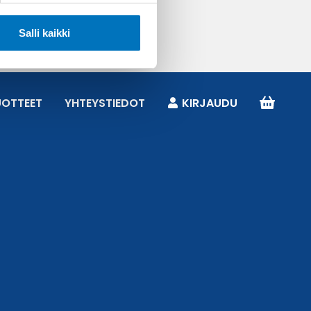
Salli kaikki
UOTTEET
YHTEYSTIEDOT
KIRJAUDU
Online now
Tarvitsetko apua oikean tuotteen
löytämiseen tai teknisiä tuotetietoja?