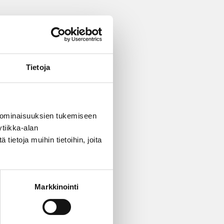
-16) tai sähköpostitse
Tietoja
 ominaisuuksien tukemiseen
tiikka-alan
ietoja muihin tietoihin, joita
Markkinointi