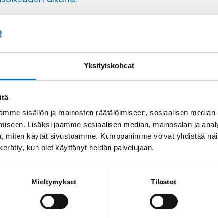
ttaa myös puhelimitse numeroon
09 2252 260
(ark. 8
.fi
.
Yksityiskohdat
Yritys
*
Puhelinnumero
itä
mme sisällön ja mainosten räätälöimiseen, sosiaalisen median
iseen. Lisäksi jaamme sosiaalisen median, mainosalan ja analy
, miten käytät sivustoamme. Kumppanimme voivat yhdistää näitä t
n kerätty, kun olet käyttänyt heidän palvelujaan.
Mieltymykset
Tilastot