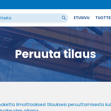
ETUSIVU
TUOTTE
Peruuta tilaus
aketta ilmoittaaksesi tilauksesi peruuttamisesta ku
soikeuden aikana.