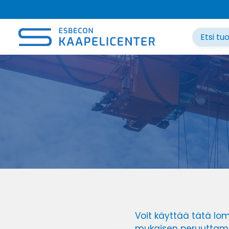
Siirry
sisältöön
Voit käyttää tätä lom
mukaisen peruuttami