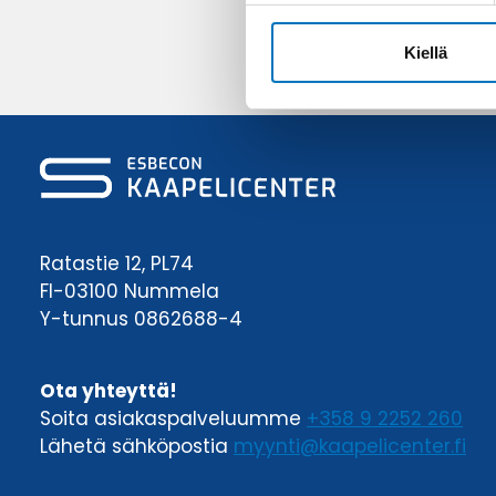
Lähetä
Kiellä
Ratastie 12, PL74
FI-03100 Nummela
Y-tunnus 0862688-4
Ota yhteyttä!
Soita asiakaspalveluumme
+358 9 2252 260
Lähetä sähköpostia
myynti@kaapelicenter.fi