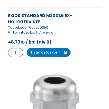
EXIOS STANDARD M20X1,5 EX-
HOLKKITIIVISTE
Tuotekoodi 1605200050
Toimitusaika: 1-7 päivää
48,73
€
/ kpl
(alv 0)
EXIOS
Lisää ostoskoriin
STANDARD
M20X1,5
EX-
HOLKKITIIVISTE
määrä