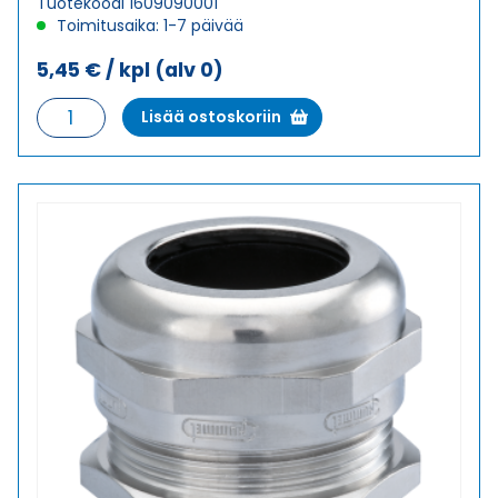
Tuotekoodi 1609090001
Toimitusaika: 1-7 päivää
5,45
€
/ kpl
(alv 0)
HSK-
Lisää ostoskoriin
M
9
HOLKKITIIVISTE
määrä