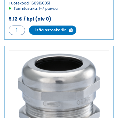
Tuotekoodi 1609160051
Toimitusaika: 1-7 päivää
5,12
€
/ kpl
(alv 0)
HSK-
Lisää ostoskoriin
M
M16X1,5
HOLKKITIIVISTE
määrä