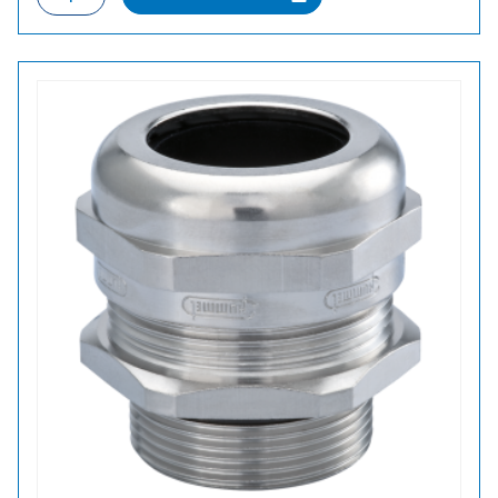
M
11
HOLKKITIIVISTE
määrä