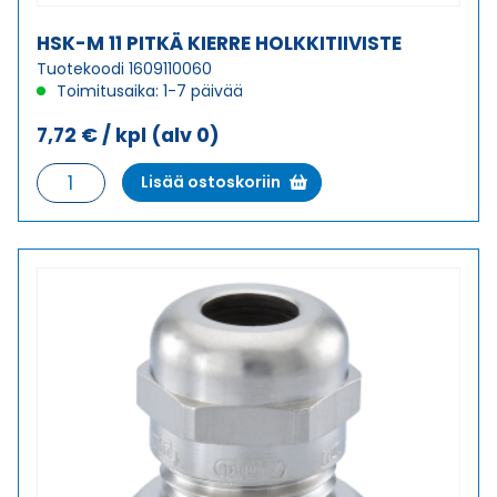
HSK-M 11 PITKÄ KIERRE HOLKKITIIVISTE
Tuotekoodi 1609110060
Toimitusaika: 1-7 päivää
7,72
€
/ kpl
(alv 0)
HSK-
Lisää ostoskoriin
M
11
PITKÄ
KIERRE
HOLKKITIIVISTE
määrä