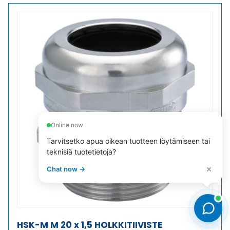
KIERRE
HOLKKITIIVISTE
määrä
Online now
Tarvitsetko apua oikean tuotteen löytämiseen tai
teknisiä tuotetietoja?
×
Chat now →
HSK-M M 20 x 1,5 HOLKKITIIVISTE