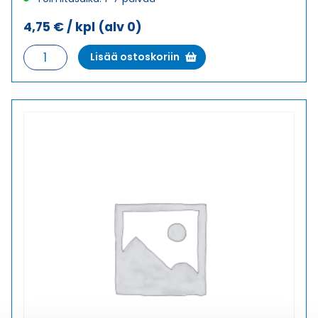
4,75
€
/ kpl
(alv 0)
HSK-
Lisää ostoskoriin
M
M12X1,5
HOLKKITIIVISTE
määrä