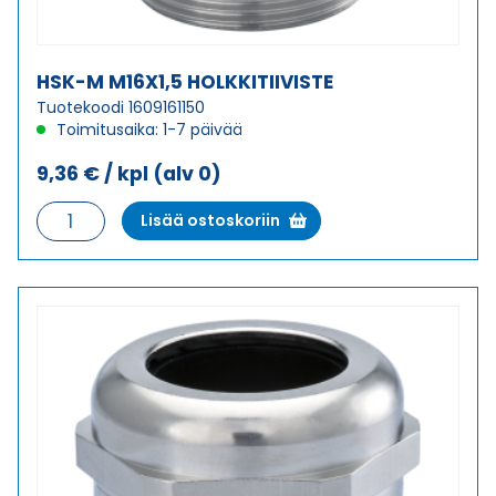
HSK-M M16X1,5 HOLKKITIIVISTE
Tuotekoodi 1609161150
Toimitusaika: 1-7 päivää
9,36
€
/ kpl
(alv 0)
HSK-
Lisää ostoskoriin
M
M16X1,5
HOLKKITIIVISTE
määrä