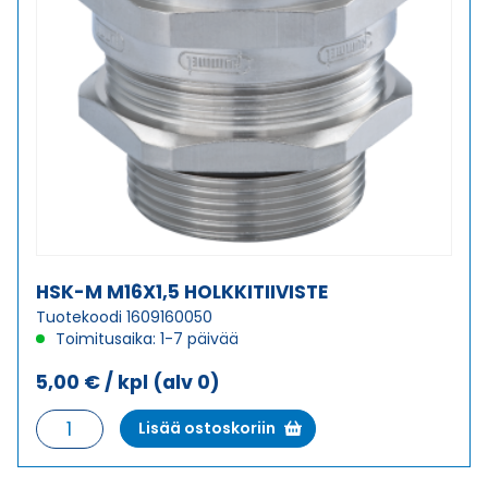
HSK-M M16X1,5 HOLKKITIIVISTE
Tuotekoodi 1609160050
Toimitusaika: 1-7 päivää
5,00
€
/ kpl
(alv 0)
HSK-
Lisää ostoskoriin
M
M16X1,5
HOLKKITIIVISTE