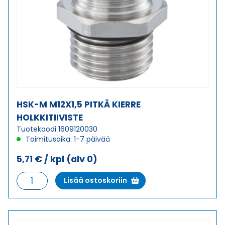
HSK-M M12X1,5 PITKÄ KIERRE
HOLKKITIIVISTE
Tuotekoodi 1609120030
Toimitusaika: 1-7 päivää
5,71
€
/ kpl
(alv 0)
HSK-
Lisää ostoskoriin
M
M12X1,5
PITKÄ
KIERRE