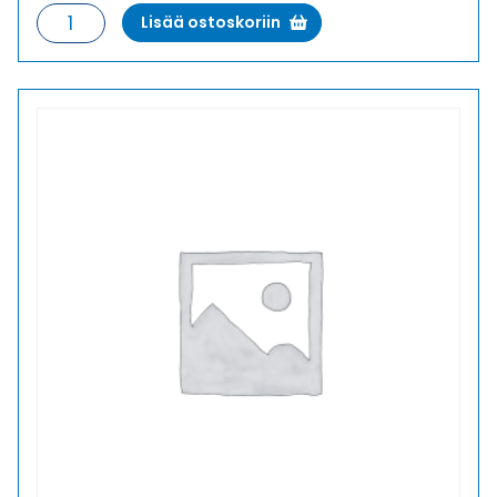
HSK-
Lisää ostoskoriin
MINI-
M
M8X1,25
HOLKKITIIVISTE
määrä