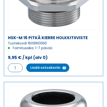
HSK-M 16 PITKÄ KIERRE HOLKKITIIVISTE
Tuotekoodi 1609160060
Toimitusaika: 1-7 päivää
9,95
€
/ kpl
(alv 0)
HSK-
Lisää ostoskoriin
M
16
PITKÄ
KIERRE
HOLKKITIIVISTE
määrä