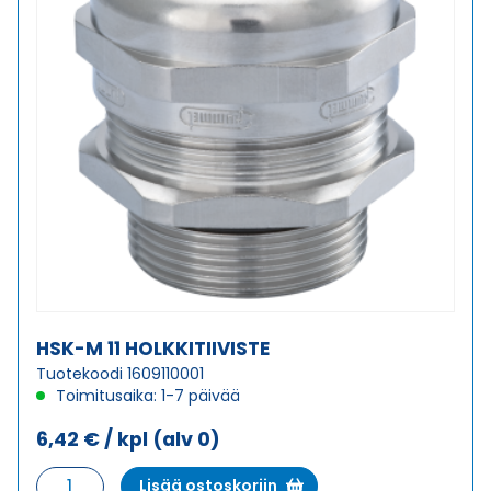
HSK-M 11 HOLKKITIIVISTE
Tuotekoodi 1609110001
Toimitusaika: 1-7 päivää
6,42
€
/ kpl
(alv 0)
HSK-
Lisää ostoskoriin