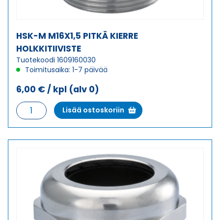
HSK-M M16X1,5 PITKÄ KIERRE
HOLKKITIIVISTE
Tuotekoodi 1609160030
Toimitusaika: 1-7 päivää
6,00
€
/ kpl
(alv 0)
HSK-
Lisää ostoskoriin
M
M16X1,5
PITKÄ
KIERRE
HOLKKITIIVISTE
määrä