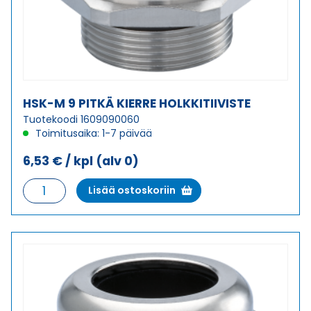
HSK-M 9 PITKÄ KIERRE HOLKKITIIVISTE
Tuotekoodi 1609090060
Toimitusaika: 1-7 päivää
6,53
€
/ kpl
(alv 0)
HSK-
Lisää ostoskoriin
M
9
PITKÄ
KIERRE
HOLKKITIIVISTE
määrä