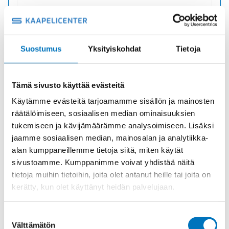
Suostumus
Yksityiskohdat
Tietoja
HSK-M NPT 1/2″ HOLKKITIIVISTE
Tuotekoodi 1609120070
Toimitusaika: 1-7 päivää
Tämä sivusto käyttää evästeitä
Käytämme evästeitä tarjoamamme sisällön ja mainosten
7,76
€
/ kpl
(alv 0)
räätälöimiseen, sosiaalisen median ominaisuuksien
HSK-
tukemiseen ja kävijämäärämme analysoimiseen. Lisäksi
Lisää ostoskoriin
M
jaamme sosiaalisen median, mainosalan ja analytiikka-
NPT
alan kumppaneillemme tietoja siitä, miten käytät
1/2"
sivustoamme. Kumppanimme voivat yhdistää näitä
HOLKKITIIVISTE
määrä
tietoja muihin tietoihin, joita olet antanut heille tai joita on
kerätty, kun olet käyttänyt heidän palvelujaan.
Suostumuksen
Välttämätön
valinta