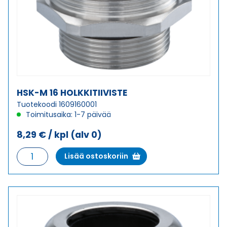
HSK-M 16 HOLKKITIIVISTE
Tuotekoodi 1609160001
Toimitusaika: 1-7 päivää
8,29
€
/ kpl
(alv 0)
HSK-
Lisää ostoskoriin
M
16
HOLKKITIIVISTE
määrä