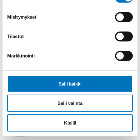
Mieltymykset
Tilastot
Markkinointi
Salli kaikki
HSK-M 13,5 HOLKKITIIVISTE
Tuotekoodi 1609130001
Salli valinta
Toimitusaika: 1-7 päivää
7,15
€
/ kpl
(alv 0)
Kiellä
HSK-
Lisää ostoskoriin
M