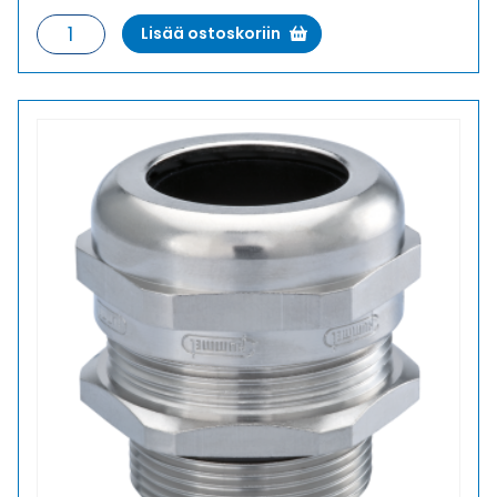
HSK-
Lisää ostoskoriin
M
M16X1,5
PITKÄ
KIERRE
HOLKKITIIVISTE
määrä