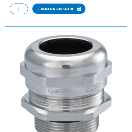
HSK-
Lisää ostoskoriin
M
16
HOLKKITIIVISTE
määrä