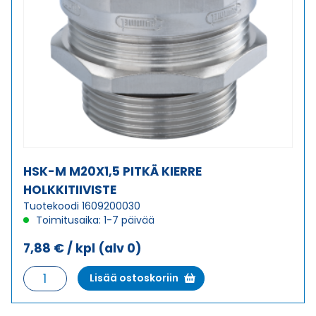
HSK-M M20X1,5 PITKÄ KIERRE
HOLKKITIIVISTE
Tuotekoodi 1609200030
Toimitusaika: 1-7 päivää
7,88
€
/ kpl
(alv 0)
HSK-
Lisää ostoskoriin
M
M20X1,5
PITKÄ