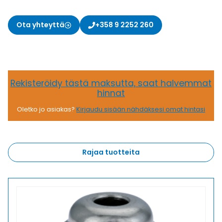
Ota yhteyttä
+358 9 2252 260
Rekisteröidy tästä maksutta, saat halvemmat
hinnat
Oletko jo asiakas?
Kirjaudu sisään nähdäksesi omat hintasi
Rajaa tuotteita