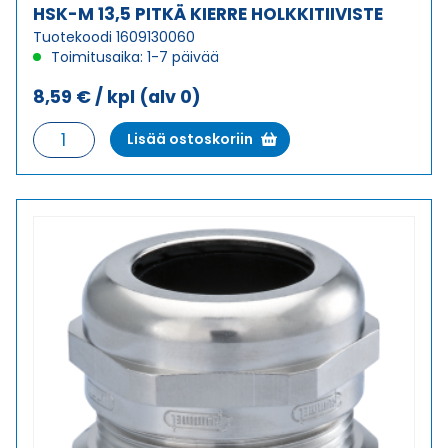
HSK-M 13,5 PITKÄ KIERRE HOLKKITIIVISTE
Tuotekoodi 1609130060
Toimitusaika: 1-7 päivää
8,59
€
/ kpl
(alv 0)
HSK-
Lisää ostoskoriin
M
13,5
PITKÄ
KIERRE
HOLKKITIIVISTE
määrä