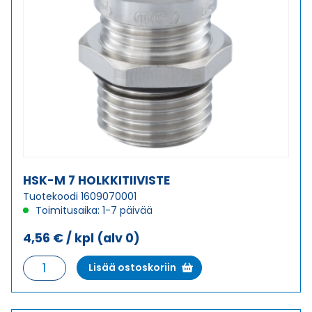
HSK-M 7 HOLKKITIIVISTE
Tuotekoodi 1609070001
Toimitusaika: 1-7 päivää
4,56
€
/ kpl
(alv 0)
HSK-
Lisää ostoskoriin
M
7
HOLKKITIIVISTE