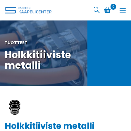
Siirry
0
sisältöön
TUOTTEET
Holkkitiiviste
metalli
Holkkitiiviste metalli