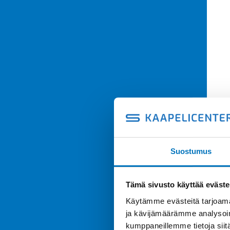
Suostumus
Tämä sivusto käyttää eväste
Käytämme evästeitä tarjoama
ja kävijämäärämme analysoim
kumppaneillemme tietoja siitä