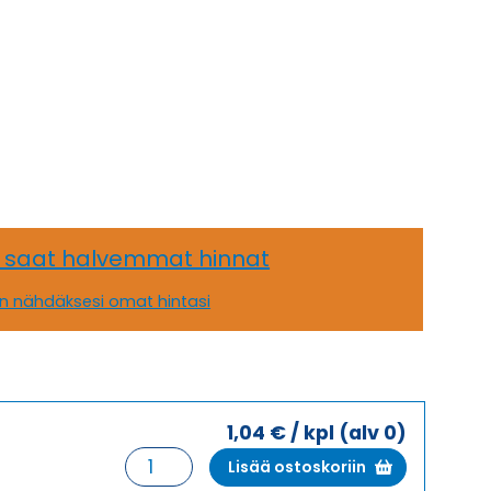
, saat halvemmat hinnat
än nähdäksesi omat hintasi
1,04
€
/ kpl
(alv 0)
HSK-
Lisää ostoskoriin
K