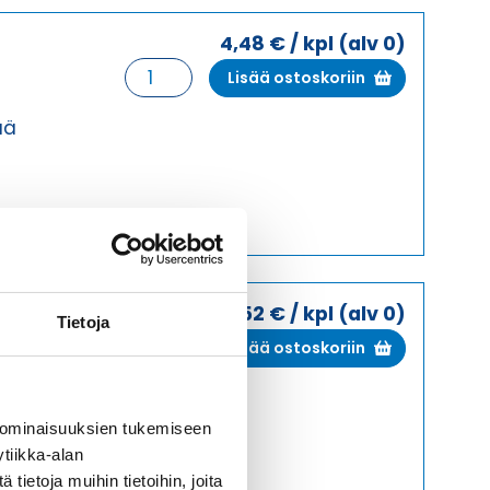
4,48
€
/ kpl
(alv 0)
HSK-
Lisää ostoskoriin
K
NPT
ää
1"
HARMAA
HOLKKITIIVISTE
määrä
4,52
€
/ kpl
(alv 0)
Tietoja
HSK-
Lisää ostoskoriin
K
NPT
ää
1"
 ominaisuuksien tukemiseen
HARMAA
tiikka-alan
HOLKKITIIVISTE
ietoja muihin tietoihin, joita