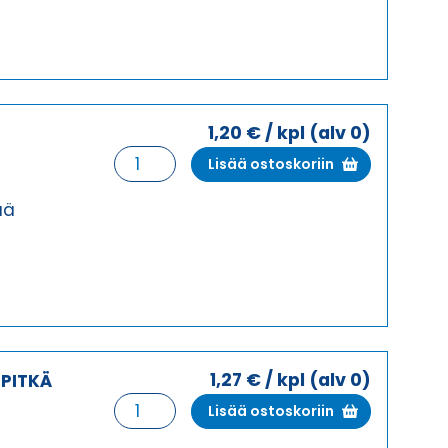
HOLKKITIIVISTE
määrä
1,20
€
/ kpl
(alv 0)
HSK-
Lisää ostoskoriin
K
M12X1,5
ää
HARMAA
HOLKKITIIVISTE
määrä
1,27
€
/ kpl
(alv 0)
 PITKÄ
HSK-
Lisää ostoskoriin
K