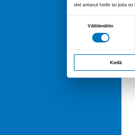
olet antanut heille tai joita o
Suostumuksen
Välttämätön
valinta
Kiellä