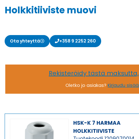
Holkkitiiviste muovi
Ota yhteyttä
+358 9 2252 260
Rekisteröidy tästä maksutta
Oletko jo asiakas?
Kirjaudu sisä
HSK-K 7 HARMAA
HOLKKITIIVISTE
Tuotekoodi 1209070014