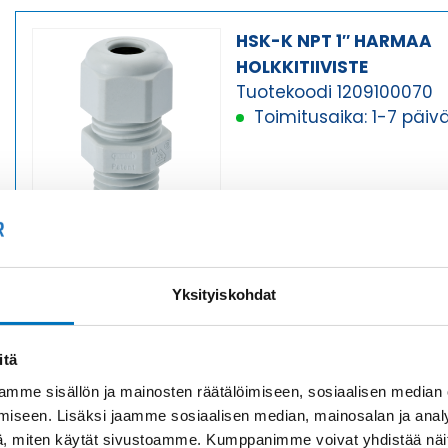
HSK-K NPT 1″ HARMAA
HOLKKITIIVISTE
Tuotekoodi 1209100070
Toimitusaika: 1-7 päiv
HSK-K NPT 1″ HARMAA
Yksityiskohdat
HOLKKITIIVISTE
Tuotekoodi 1209100071
itä
Toimitusaika: 1-7 päiv
mme sisällön ja mainosten räätälöimiseen, sosiaalisen median
iseen. Lisäksi jaamme sosiaalisen median, mainosalan ja analy
, miten käytät sivustoamme. Kumppanimme voivat yhdistää näitä t