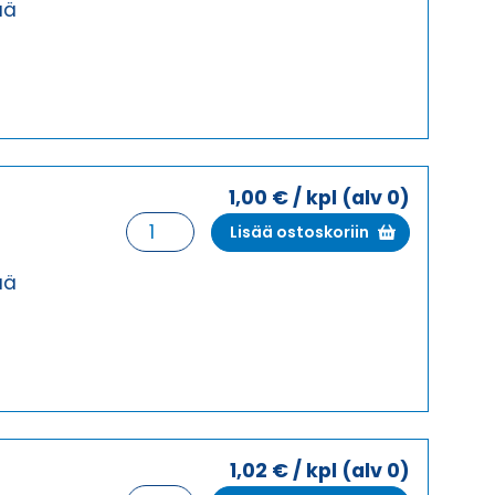
M12X1,5
ää
HARMAA
PITKÄ
KIERRE
HOLKKITIIVISTE
määrä
1,00
€
/ kpl
(alv 0)
HSK-
Lisää ostoskoriin
K
M12X1,5
ää
HARMAA
HOLKKITIIVISTE
määrä
1,02
€
/ kpl
(alv 0)