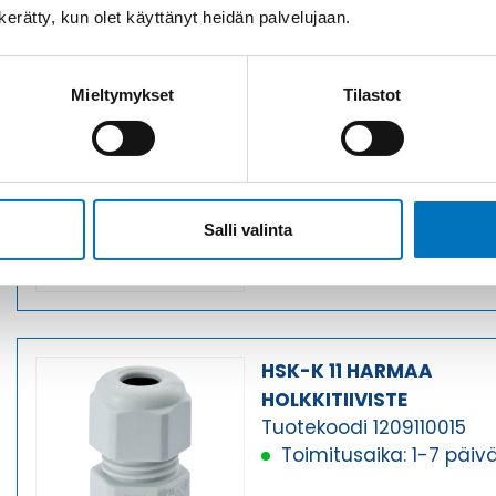
n kerätty, kun olet käyttänyt heidän palvelujaan.
HSK-K 11 HARMAA
Mieltymykset
Tilastot
HOLKKITIIVISTE
Tuotekoodi 1209110014
Toimitusaika: 1-7 päiv
Salli valinta
HSK-K 11 HARMAA
HOLKKITIIVISTE
Tuotekoodi 1209110015
Toimitusaika: 1-7 päiv