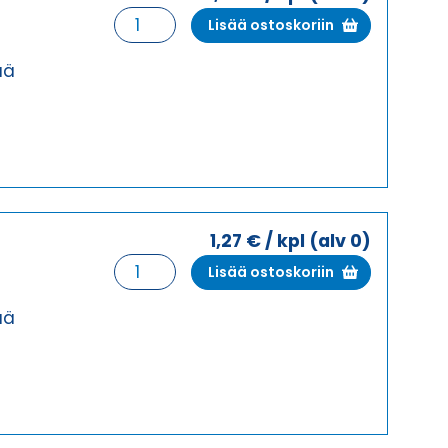
HSK-
Lisää ostoskoriin
K
9
ää
HARMAA
HOLKKITIIVISTE
määrä
1,27
€
/ kpl
(alv 0)
HSK-
Lisää ostoskoriin
K
9
ää
HARMAA
PITKÄ
KIERRE
HOLKKITIIVISTE
määrä