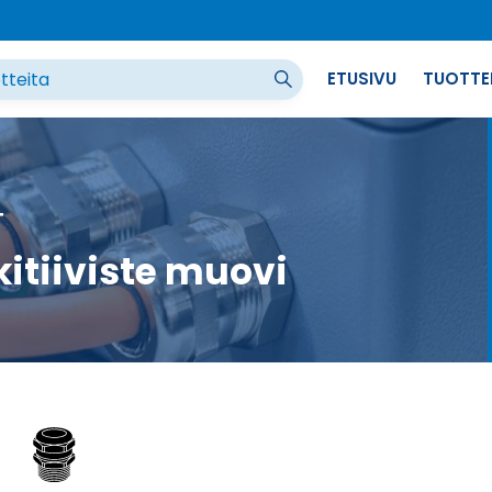
ETUSIVU
TUOTTE
T
kitiiviste muovi