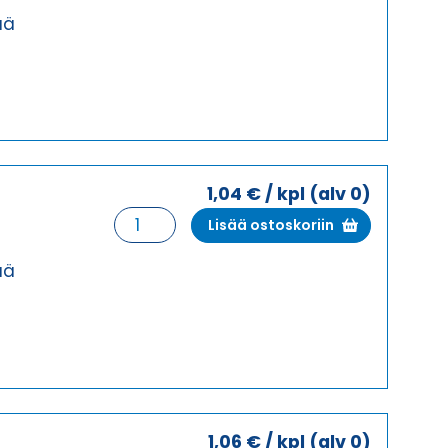
7
ää
HARMAA
HOLKKITIIVISTE
määrä
1,04
€
/ kpl
(alv 0)
HSK-
Lisää ostoskoriin
K
7
ää
MUSTA
HOLKKITIIVISTE
määrä
1,06
€
/ kpl
(alv 0)