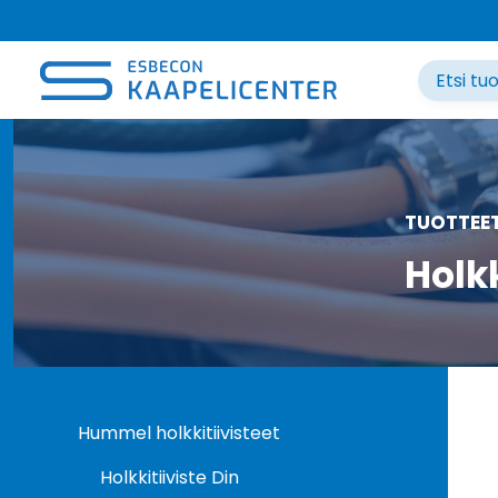
Siirry
sisältöön
TUOTTEE
Holk
Hummel holkkitiivisteet
Holkkitiiviste Din