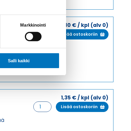
määrä
1,30
€
/ kpl
(alv 0)
Markkinointi
HSK-
Lisää ostoskoriin
K
11
ää
HARMAA
HOLKKITIIVISTE
Salli kaikki
määrä
1,35
€
/ kpl
(alv 0)
HSK-
Lisää ostoskoriin
K
11
ää
HARMAA