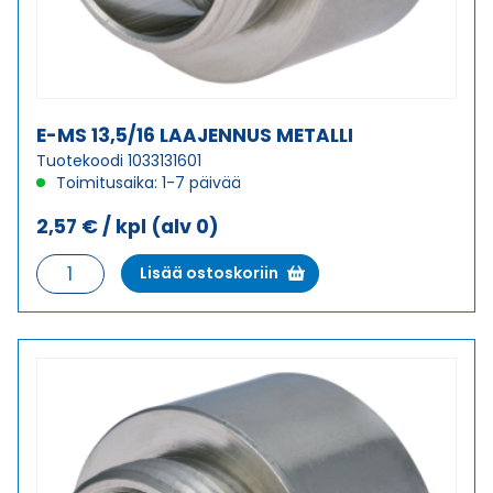
E-MS 13,5/16 LAAJENNUS METALLI
Tuotekoodi 1033131601
Toimitusaika: 1-7 päivää
2,57
€
/ kpl
(alv 0)
E-
Lisää ostoskoriin
MS
13,5/16
LAAJENNUS
METALLI
määrä