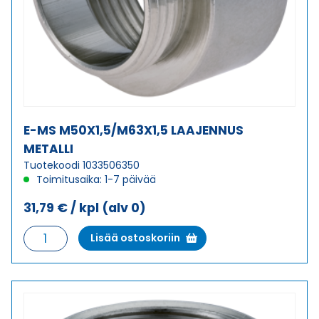
E-MS M50X1,5/M63X1,5 LAAJENNUS
METALLI
Tuotekoodi 1033506350
Toimitusaika: 1-7 päivää
31,79
€
/ kpl
(alv 0)
E-
Lisää ostoskoriin
MS
M50X1,5/M63X1,5
LAAJENNUS
METALLI
määrä