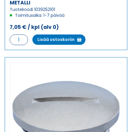
METALLI
Tuotekoodi 1039252101
Toimitusaika: 1-7 päivää
7,05
€
/ kpl
(alv 0)
RE-
Lisää ostoskoriin
MS
M25X1,5/PK21
VAIHTOHOLKKI
METALLI
määrä