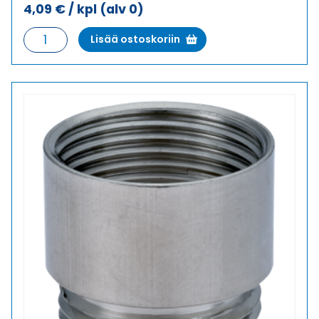
4,09
€
/ kpl
(alv 0)
RE-
Lisää ostoskoriin
MS
PK
9/M16X1,5
VAIHTOHOLKKI
METALLI
määrä