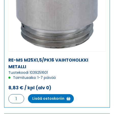
RE-MS M25X1,5/PK16 VAIHTOHOLKKI
METALLI
Tuotekoodi 1039251601
Toimitusaika: 1-7 päivää
8,83
€
/ kpl
(alv 0)
RE-
Lisää ostoskoriin
MS
M25X1,5/PK16
VAIHTOHOLKKI