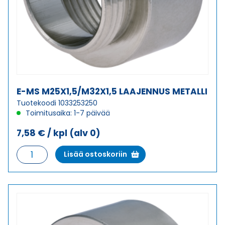
E-MS M25X1,5/M32X1,5 LAAJENNUS METALLI
Tuotekoodi 1033253250
Toimitusaika: 1-7 päivää
7,58
€
/ kpl
(alv 0)
E-
Lisää ostoskoriin
MS
M25X1,5/M32X1,5
LAAJENNUS
METALLI
määrä