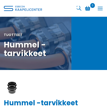
Siirry
0
sisältöön
TUOTTEET
Hummel -
tarvikkeet
Hummel -tarvikkeet