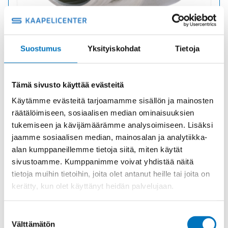
E-MS 36/42 LAAJENNUS METALLI
Suostumus
Yksityiskohdat
Tietoja
Tuotekoodi 1033364201
Toimitusaika: 1-7 päivää
Tämä sivusto käyttää evästeitä
17,09
€
/ kpl
(alv 0)
Käytämme evästeitä tarjoamamme sisällön ja mainosten
E-
Lisää ostoskoriin
räätälöimiseen, sosiaalisen median ominaisuuksien
MS
tukemiseen ja kävijämäärämme analysoimiseen. Lisäksi
36/42
jaamme sosiaalisen median, mainosalan ja analytiikka-
LAAJENNUS
METALLI
alan kumppaneillemme tietoja siitä, miten käytät
määrä
sivustoamme. Kumppanimme voivat yhdistää näitä
tietoja muihin tietoihin, joita olet antanut heille tai joita on
kerätty, kun olet käyttänyt heidän palvelujaan.
Suostumuksen
Välttämätön
valinta