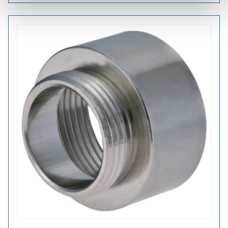
M40X1,5/M50X1,5
LAAJENNUS
METALLI
määrä