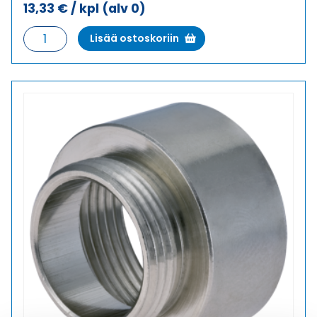
13,33
€
/ kpl
(alv 0)
E-
Lisää ostoskoriin
MS
M32X1,5/M40X1,5
LAAJENNUS
METALLI
määrä