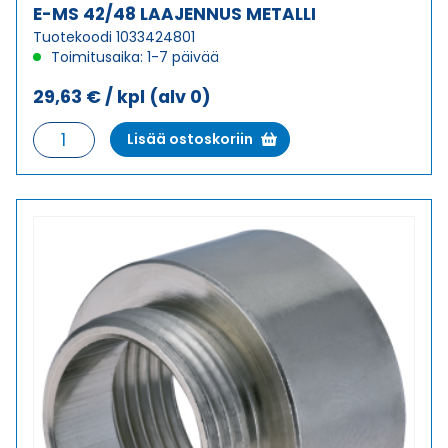
E-MS 42/48 LAAJENNUS METALLI
Tuotekoodi 1033424801
Toimitusaika: 1-7 päivää
29,63
€
/ kpl
(alv 0)
E-
Lisää ostoskoriin
MS
42/48
LAAJENNUS
METALLI
määrä