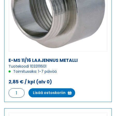
E-MS 11/16 LAAJENNUS METALLI
Tuotekoodi 1033111601
Toimitusaika: 1-7 päivää
2,85
€
/ kpl
(alv 0)
E-
Lisää ostoskoriin
MS
11/16
LAAJENNUS
METALLI