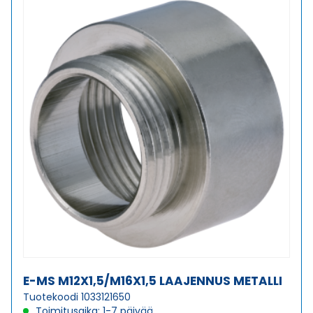
määrä
E-MS M12X1,5/M16X1,5 LAAJENNUS METALLI
Tuotekoodi 1033121650
Toimitusaika: 1-7 päivää