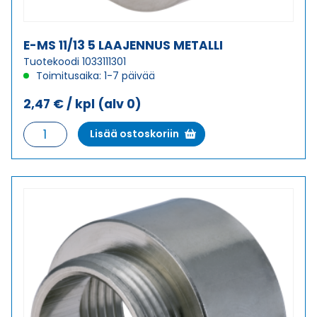
E-MS 11/13 5 LAAJENNUS METALLI
Tuotekoodi 1033111301
Toimitusaika: 1-7 päivää
2,47
€
/ kpl
(alv 0)
E-
Lisää ostoskoriin
MS
11/13
5
LAAJENNUS
METALLI
määrä