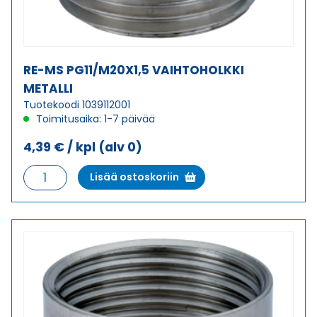
RE-MS PG11/M20X1,5 VAIHTOHOLKKI
METALLI
Tuotekoodi 1039112001
Toimitusaika: 1-7 päivää
4,39
€
/ kpl
(alv 0)
RE-
Lisää ostoskoriin
MS
PG11/M20X1,5
VAIHTOHOLKKI
METALLI
määrä