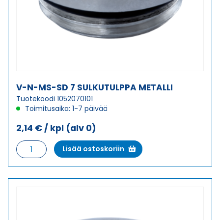
V-N-MS-SD 7 SULKUTULPPA METALLI
Tuotekoodi 1052070101
Toimitusaika: 1-7 päivää
2,14
€
/ kpl
(alv 0)
V-
Lisää ostoskoriin
N-
MS-
SD
7
SULKUTULPPA
METALLI
määrä