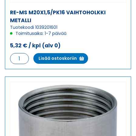
RE-MS M20X1,5/PK16 VAIHTOHOLKKI
METALLI
Tuotekoodi 1039201601
Toimitusaika: 1-7 päivää
5,32
€
/ kpl
(alv 0)
RE-
Lisää ostoskoriin
MS
M20X1,5/PK16
VAIHTOHOLKKI
METALLI
määrä