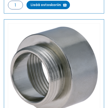
E-
Lisää ostoskoriin
MS
9/11
LAAJENNUS
METALLI
määrä