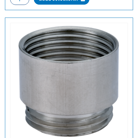
MS
PK16/M25X1,5
VAIHTOHOLKKI
METALLI
määrä