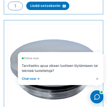
V-
Lisää ostoskoriin
N-
MS
9
SULKUTULPPA
METALLI
määrä
Online now
Tarvitsetko apua oikean tuotteen löytämiseen tai
teknisiä tuotetietoja?
×
Chat now →