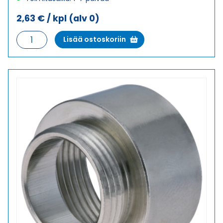
2,63
€
/ kpl
(alv 0)
E-
Lisää ostoskoriin
MS
M12X1,5/M16X1,5
LAAJENNUS
METALLI
määrä