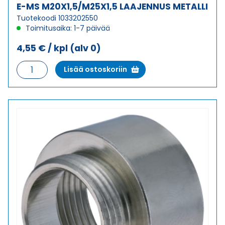
E-MS M20X1,5/M25X1,5 LAAJENNUS METALLI
Tuotekoodi 1033202550
Toimitusaika: 1-7 päivää
4,55
€
/ kpl
(alv 0)
E-
Lisää ostoskoriin
MS
M20X1,5/M25X1,5
LAAJENNUS
METALLI
määrä