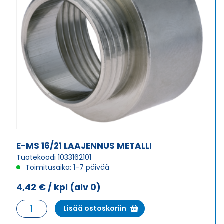
E-MS 16/21 LAAJENNUS METALLI
Tuotekoodi 1033162101
Toimitusaika: 1-7 päivää
4,42
€
/ kpl
(alv 0)
E-
Lisää ostoskoriin
MS