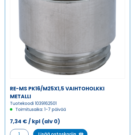
RE-MS PK16/M25X1,5 VAIHTOHOLKKI
METALLI
Tuotekoodi 1039162501
Toimitusaika: 1-7 päivää
7,34
€
/ kpl
(alv 0)
RE-
Lisää ostoskoriin