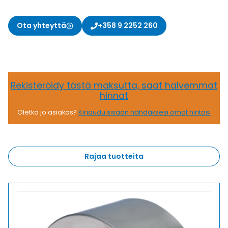
Ota yhteyttä
+358 9 2252 260
Rekisteröidy tästä maksutta, saat halvemmat
hinnat
Oletko jo asiakas?
Kirjaudu sisään nähdäksesi omat hintasi
Rajaa tuotteita