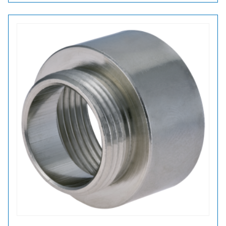
16/21
LAAJENNUS
METALLI
määrä