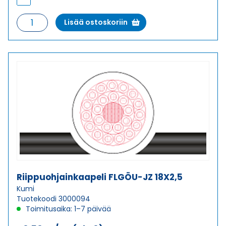
Riippuohjainkaapeli
Lisää ostoskoriin
FLGÖU-
JZ
18X1
määrä
Riippuohjainkaapeli FLGÖU-JZ 18X2,5
Kumi
Tuotekoodi 3000094
Toimitusaika: 1–7 päivää