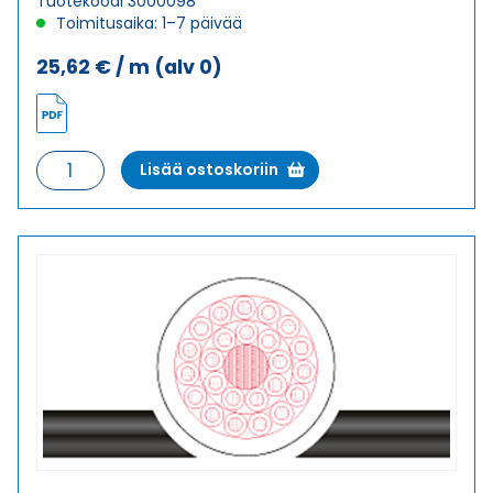
Tuotekoodi 3000098
Toimitusaika: 1–7 päivää
25,62
€
/ m
(alv 0)
Riippuohjainkaapeli
Lisää ostoskoriin
FLGÖU-
JZ
24X1
määrä