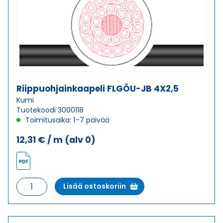
Riippuohjainkaapeli FLGÖU-JB 4X2,5
Kumi
Tuotekoodi 3000118
Toimitusaika: 1–7 päivää
12,31
€
/ m
(alv 0)
Riippuohjainkaapeli
Lisää ostoskoriin
FLGÖU-
JB
4X2,5
määrä