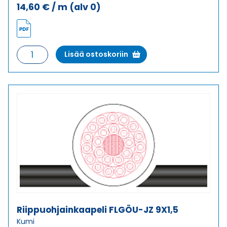
14,60
€
/ m
(alv 0)
Riippuohjainkaapeli
Lisää ostoskoriin
FLGÖU-
JZ
7X1,5
määrä
Riippuohjainkaapeli FLGÖU-JZ 9X1,5
Kumi