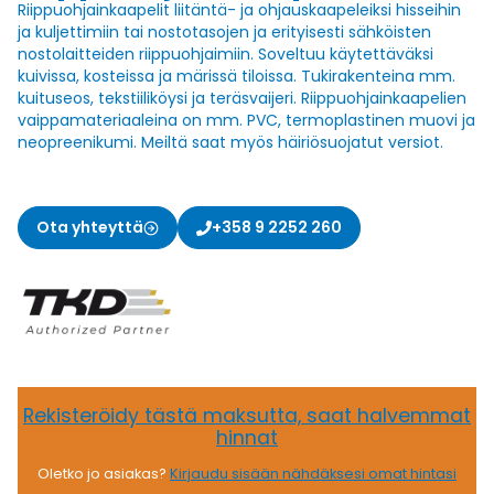
Riippuohjainkaapelit liitäntä- ja ohjauskaapeleiksi hisseihin
ja kuljettimiin tai nostotasojen ja erityisesti sähköisten
nostolaitteiden riippuohjaimiin. Soveltuu käytettäväksi
kuivissa, kosteissa ja märissä tiloissa. Tukirakenteina mm.
kuituseos, tekstiiliköysi ja teräsvaijeri. Riippuohjainkaapelien
vaippamateriaaleina on mm. PVC, termoplastinen muovi ja
neopreenikumi. Meiltä saat myös häiriösuojatut versiot.
Ota yhteyttä
+358 9 2252 260
Rekisteröidy tästä maksutta, saat halvemmat
hinnat
Oletko jo asiakas?
Kirjaudu sisään nähdäksesi omat hintasi