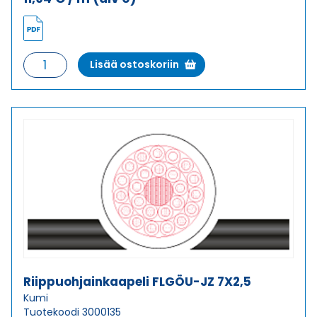
Riippuohjainkaapeli
Lisää ostoskoriin
FLGÖU-
JZ
7X1
määrä
Riippuohjainkaapeli FLGÖU-JZ 7X2,5
Kumi
Tuotekoodi 3000135