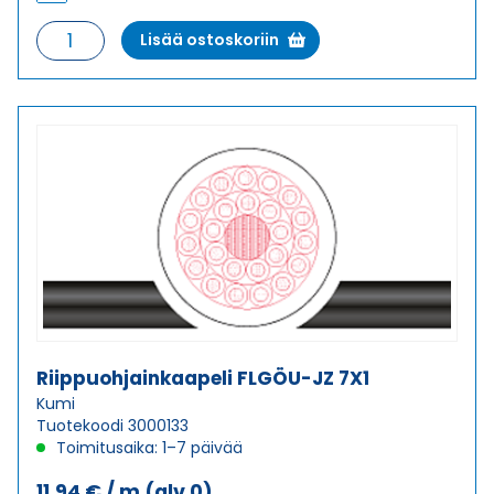
Riippuohjainkaapeli
Lisää ostoskoriin
FLGÖU-
JB
5X2,5
määrä
Riippuohjainkaapeli FLGÖU-JZ 7X1
Kumi
Tuotekoodi 3000133
Toimitusaika: 1–7 päivää
11,94
€
/ m
(alv 0)