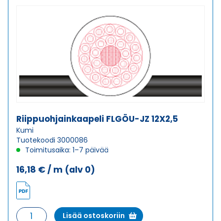
määrä
Riippuohjainkaapeli FLGÖU-JZ 12X2,5
Kumi
Tuotekoodi 3000086
Toimitusaika: 1–7 päivää
16,18
€
/ m
(alv 0)
Riippuohjainkaapeli
Lisää ostoskoriin