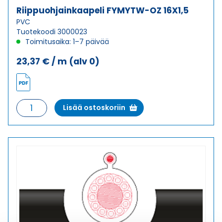
Riippuohjainkaapeli FYMYTW-OZ 16X1,5
PVC
Tuotekoodi 3000023
Toimitusaika: 1–7 päivää
23,37
€
/ m
(alv 0)
Riippuohjainkaapeli
Lisää ostoskoriin
FYMYTW-
OZ
16X1,5
määrä