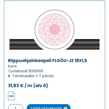
määrä
Riippuohjainkaapeli FLGÖU-JZ 18X1,5
Kumi
Tuotekoodi 3000093
Toimitusaika: 1–7 päivää
31,83
€
/ m
(alv 0)
Riippuohjainkaapeli
Lisää ostoskoriin