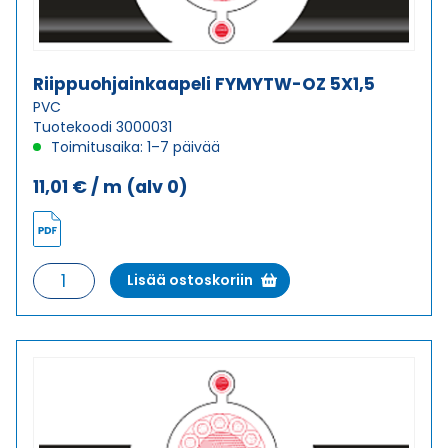
Riippuohjainkaapeli FYMYTW-OZ 5X1,5
PVC
Tuotekoodi 3000031
Toimitusaika: 1–7 päivää
11,01
€
/ m
(alv 0)
Riippuohjainkaapeli
Lisää ostoskoriin
FYMYTW-
OZ
5X1,5
määrä