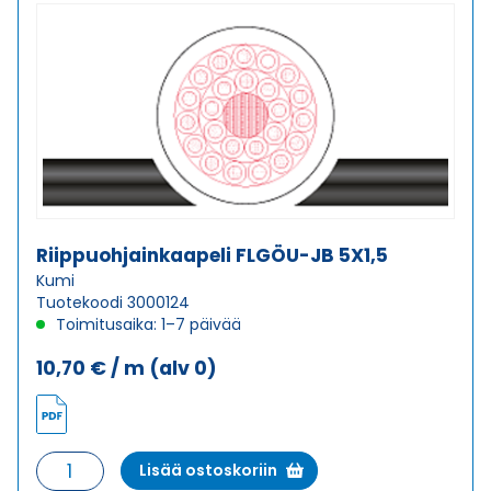
Riippuohjainkaapeli FLGÖU-JB 5X1,5
Kumi
Tuotekoodi 3000124
Toimitusaika: 1–7 päivää
10,70
€
/ m
(alv 0)
Riippuohjainkaapeli
Lisää ostoskoriin
FLGÖU-