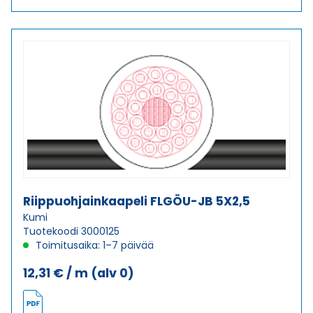
JB
5X1,5
määrä
Riippuohjainkaapeli FLGÖU-JB 5X2,5
Kumi
Tuotekoodi 3000125
Toimitusaika: 1–7 päivää
12,31
€
/ m
(alv 0)