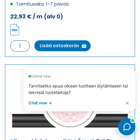
Toimitusaika: 1–7 päivää
22,93
€
/ m
(alv 0)
Riippuohjainkaapeli
Lisää ostoskoriin
FLGÖU-
JZ
7X2,5
määrä
Online now
Tarvitsetko apua oikean tuotteen löytämiseen tai
teknisiä tuotetietoja?
×
Chat now →