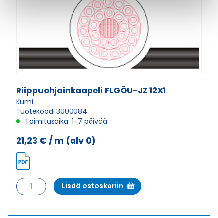
Riippuohjainkaapeli FLGÖU-JZ 12X1
Kumi
Tuotekoodi 3000084
Toimitusaika: 1–7 päivää
21,23
€
/ m
(alv 0)
Riippuohjainkaapeli
Lisää ostoskoriin
FLGÖU-
JZ
12X1