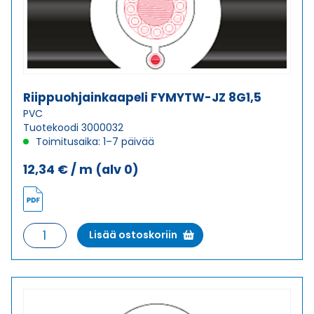
Riippuohjainkaapeli FYMYTW-JZ 8G1,5
PVC
Tuotekoodi 3000032
Toimitusaika: 1–7 päivää
12,34
€
/ m
(alv 0)
Riippuohjainkaapeli
Lisää ostoskoriin
FYMYTW-
JZ
8G1,5
määrä