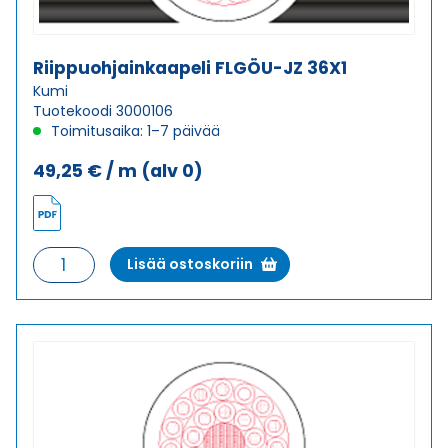
Riippuohjainkaapeli FLGÖU-JZ 36X1
Kumi
Tuotekoodi 3000106
Toimitusaika: 1–7 päivää
49,25
€
/ m
(alv 0)
Riippuohjainkaapeli
Lisää ostoskoriin
FLGÖU-
JZ
36X1
määrä