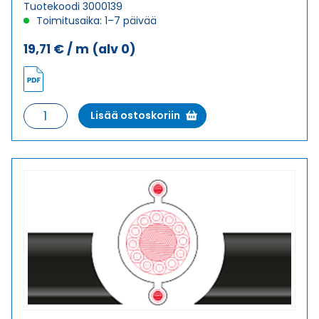
Tuotekoodi 3000139
Toimitusaika: 1–7 päivää
19,71
€
/ m
(alv 0)
Riippuohjainkaapeli
Lisää ostoskoriin
FLGÖU-
JZ
9X1,5
määrä