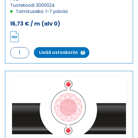
Tuotekoodi 3000024
Toimitusaika: 1–7 päivää
16,73
€
/ m
(alv 0)
Riippuohjainkaapeli
Lisää ostoskoriin
FYMYTW-
JZ
18G1
määrä