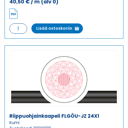
40,50
€
/ m
(alv 0)
Riippuohjainkaapeli
Lisää ostoskoriin
FLGÖU-
JZ
18X2,5
määrä
Riippuohjainkaapeli FLGÖU-JZ 24X1
Kumi