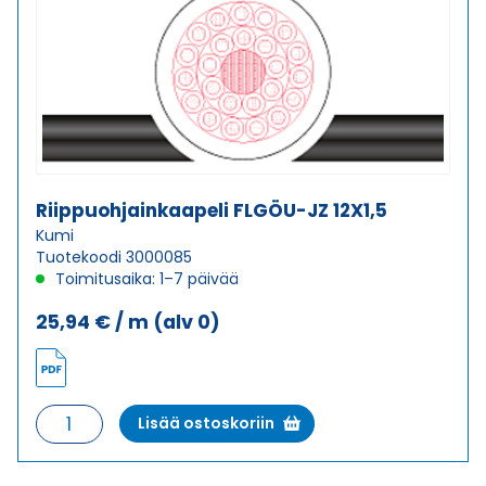
Riippuohjainkaapeli FLGÖU-JZ 12X1,5
Kumi
Tuotekoodi 3000085
Toimitusaika: 1–7 päivää
25,94
€
/ m
(alv 0)
Riippuohjainkaapeli
Lisää ostoskoriin
FLGÖU-
JZ
12X1,5