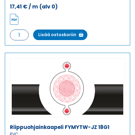
17,41
€
/ m
(alv 0)
Riippuohjainkaapeli
Lisää ostoskoriin
FYMYTW-
JZ
12G1,5
määrä
Riippuohjainkaapeli FYMYTW-JZ 18G1
PVC