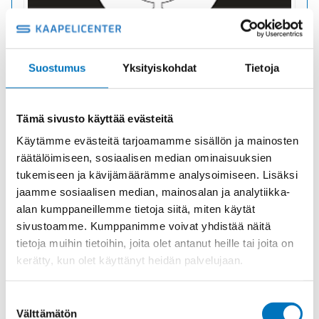
Riippuohjainkaapeli FYMYTW-JZ 20G1,5
Suostumus
Yksityiskohdat
Tietoja
PVC
Tuotekoodi 3000025
Toimitusaika: 1–7 päivää
Tämä sivusto käyttää evästeitä
27,91
€
/ m
(alv 0)
Käytämme evästeitä tarjoamamme sisällön ja mainosten
räätälöimiseen, sosiaalisen median ominaisuuksien
tukemiseen ja kävijämäärämme analysoimiseen. Lisäksi
Riippuohjainkaapeli
jaamme sosiaalisen median, mainosalan ja analytiikka-
Lisää ostoskoriin
FYMYTW-
alan kumppaneillemme tietoja siitä, miten käytät
JZ
sivustoamme. Kumppanimme voivat yhdistää näitä
20G1,5
tietoja muihin tietoihin, joita olet antanut heille tai joita on
määrä
kerätty, kun olet käyttänyt heidän palvelujaan.
Suostumuksen
Välttämätön
valinta