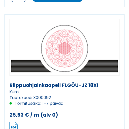
FLGÖU-
JZ
12X2,5
määrä
Riippuohjainkaapeli FLGÖU-JZ 18X1
Kumi
Tuotekoodi 3000092
Toimitusaika: 1–7 päivää
25,93
€
/ m
(alv 0)