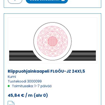
FLGÖU-
JZ
18X1,5
määrä
Riippuohjainkaapeli FLGÖU-JZ 24X1,5
Kumi
Tuotekoodi 3000099
Toimitusaika: 1–7 päivää
45,84
€
/ m
(alv 0)