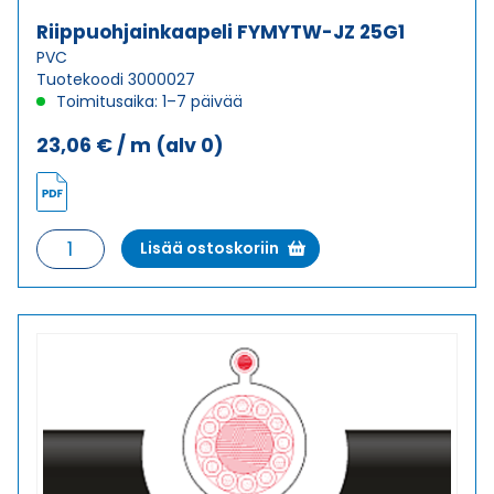
Riippuohjainkaapeli FYMYTW-JZ 25G1
PVC
Tuotekoodi 3000027
Toimitusaika: 1–7 päivää
23,06
€
/ m
(alv 0)
Riippuohjainkaapeli
Lisää ostoskoriin
FYMYTW-
JZ
25G1
määrä