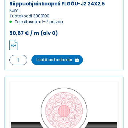
Riippuohjainkaapeli FLGÖU-JZ 24X2,5
Kumi
Tuotekoodi 3000100
Toimitusaika: 1–7 päivää
50,87
€
/ m
(alv 0)
Riippuohjainkaapeli
Lisää ostoskoriin
FLGÖU-
JZ
24X2,5
määrä