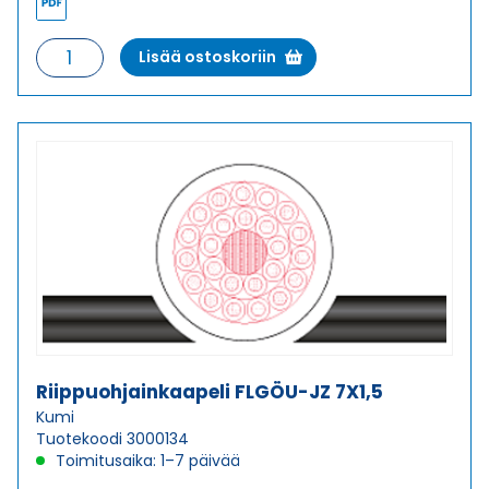
Riippuohjainkaapeli
Lisää ostoskoriin
FLGÖU-
JZ
24X1,5
määrä
Riippuohjainkaapeli FLGÖU-JZ 7X1,5
Kumi
Tuotekoodi 3000134
Toimitusaika: 1–7 päivää