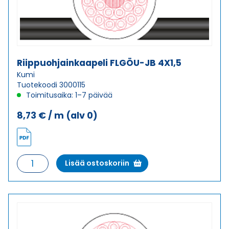
Riippuohjainkaapeli FLGÖU-JB 4X1,5
Kumi
Tuotekoodi 3000115
Toimitusaika: 1–7 päivää
8,73
€
/ m
(alv 0)
Riippuohjainkaapeli
Lisää ostoskoriin
FLGÖU-
JB
4X1,5
määrä