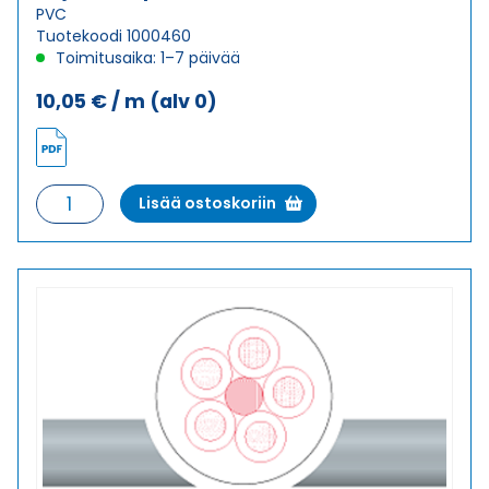
PVC
Tuotekoodi 1000460
Toimitusaika: 1–7 päivää
10,05
€
/ m
(alv 0)
Ohjauskaapeli
Lisää ostoskoriin
ÖPVC-
JZ
12G1,5
määrä