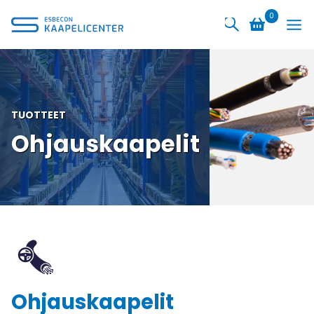
Siirry
0
sisältöön
TUOTTEET
Ohjauskaapelit
Ohjauskaapelit