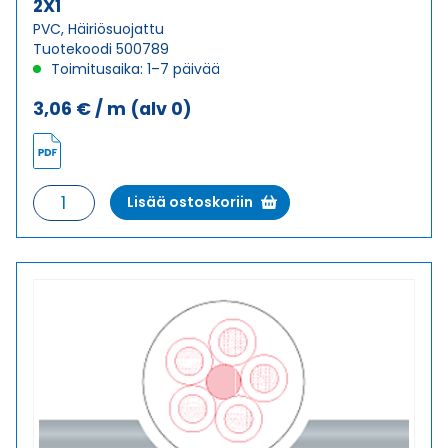
2X1
PVC, Häiriösuojattu
Tuotekoodi 500789
Toimitusaika: 1–7 päivää
3,06
€
/ m
(alv 0)
Ohjauskaapeli
Lisää ostoskoriin
ÖPVC-
OZ-
CY
(LIYCY-
OZ)
2X1
määrä