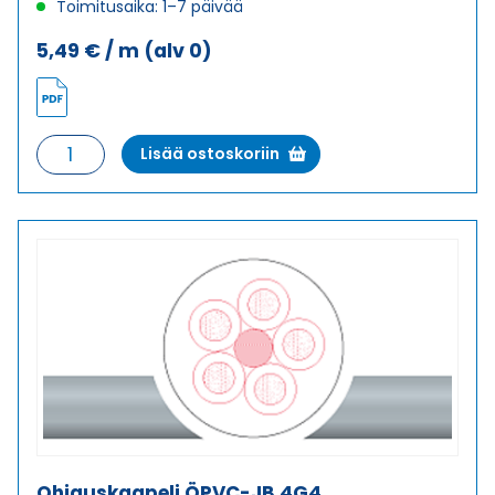
Toimitusaika: 1–7 päivää
5,49
€
/ m
(alv 0)
Ohjauskaapeli
Lisää ostoskoriin
ÖPVC-
JB
4G2,5
määrä
Ohjauskaapeli ÖPVC-JB 4G4