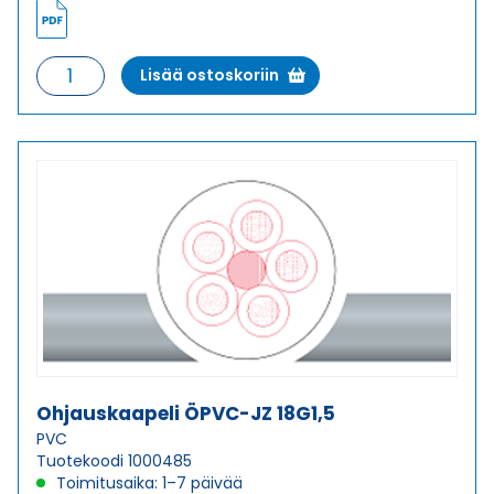
Ohjauskaapeli
Lisää ostoskoriin
ÖPVC-
JZ
18G1
määrä
Ohjauskaapeli ÖPVC-JZ 18G1,5
PVC
Tuotekoodi 1000485
Toimitusaika: 1–7 päivää