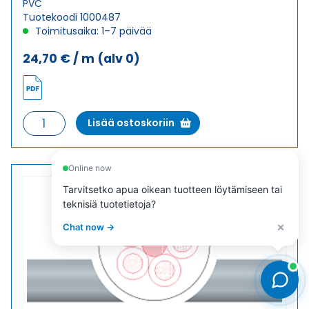
PVC
Tuotekoodi 1000487
Toimitusaika: 1–7 päivää
24,70
€
/ m
(alv 0)
Ohjauskaapeli
Lisää ostoskoriin
ÖPVC-
JZ
18G2,5
Online now
määrä
Tarvitsetko apua oikean tuotteen löytämiseen tai
teknisiä tuotetietoja?
×
Chat now →