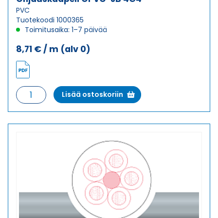
PVC
Tuotekoodi 1000365
Toimitusaika: 1–7 päivää
8,71
€
/ m
(alv 0)
Ohjauskaapeli
Lisää ostoskoriin
ÖPVC-
JB
4G4
määrä