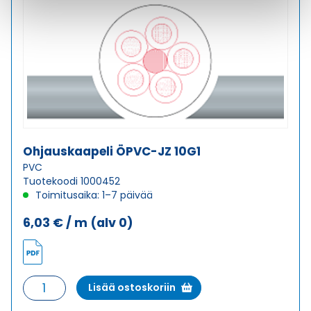
Ohjauskaapeli ÖPVC-JZ 10G1
PVC
Tuotekoodi 1000452
Toimitusaika: 1–7 päivää
6,03
€
/ m
(alv 0)
Ohjauskaapeli
Lisää ostoskoriin
ÖPVC-
JZ