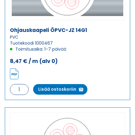
Ohjauskaapeli ÖPVC-JZ 14G1
PVC
Tuotekoodi 1000467
Toimitusaika: 1–7 päivää
8,47
€
/ m
(alv 0)
Ohjauskaapeli
Lisää ostoskoriin
ÖPVC-
JZ
14G1
määrä