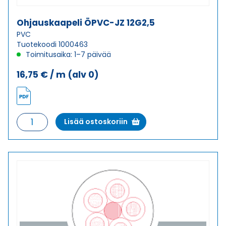
Ohjauskaapeli ÖPVC-JZ 12G2,5
PVC
Tuotekoodi 1000463
Toimitusaika: 1–7 päivää
16,75
€
/ m
(alv 0)
Ohjauskaapeli
Lisää ostoskoriin
ÖPVC-
JZ
12G2,5
määrä