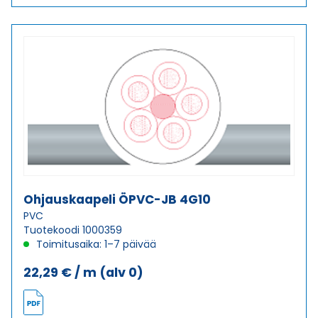
JB
4G1,5
määrä
Ohjauskaapeli ÖPVC-JB 4G10
PVC
Tuotekoodi 1000359
Toimitusaika: 1–7 päivää
22,29
€
/ m
(alv 0)