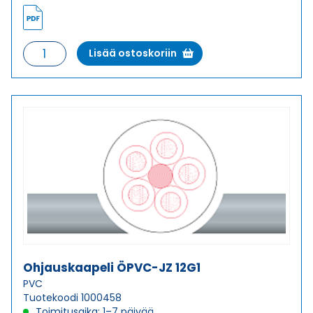
Ohjauskaapeli
Lisää ostoskoriin
ÖPVC-
JZ
12G0,75
määrä
Ohjauskaapeli ÖPVC-JZ 12G1
PVC
Tuotekoodi 1000458
Toimitusaika: 1–7 päivää