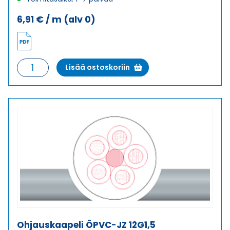
6,91
€
/ m
(alv 0)
Ohjauskaapeli
Lisää ostoskoriin
ÖPVC-
JZ
12G1
määrä
Ohjauskaapeli ÖPVC-JZ 12G1,5