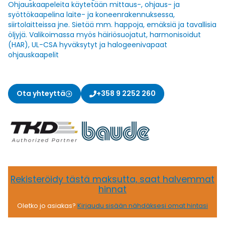
Ohjauskaapeleita käytetään mittaus-, ohjaus- ja
syöttökaapelina laite- ja koneenrakennuksessa,
siirtolaitteissa jne. Sietää mm. happoja, emäksiä ja tavallisia
öljyjä. Valikoimassa myös häiriösuojatut, harmonisoidut
(HAR), UL-CSA hyväksytyt ja halogeenivapaat
ohjauskaapelit
Ota yhteyttä
+358 9 2252 260
Rekisteröidy tästä maksutta, saat halvemmat
hinnat
Oletko jo asiakas?
Kirjaudu sisään nähdäksesi omat hintasi