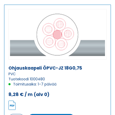
18G0,5
määrä
Ohjauskaapeli ÖPVC-JZ 18G0,75
PVC
Tuotekoodi 1000480
Toimitusaika: 1–7 päivää
8,28
€
/ m
(alv 0)