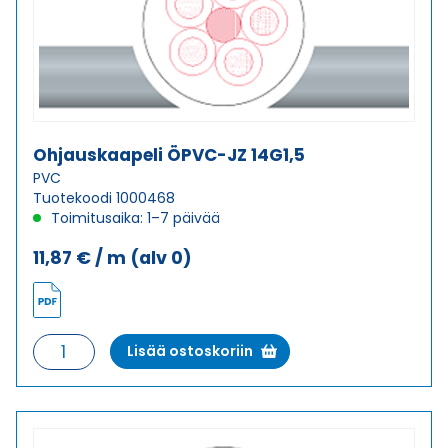
Ohjauskaapeli ÖPVC-JZ 14G1,5
PVC
Tuotekoodi 1000468
Toimitusaika: 1–7 päivää
11,87
€
/ m
(alv 0)
Ohjauskaapeli
Lisää ostoskoriin
ÖPVC-
JZ
14G1,5
määrä