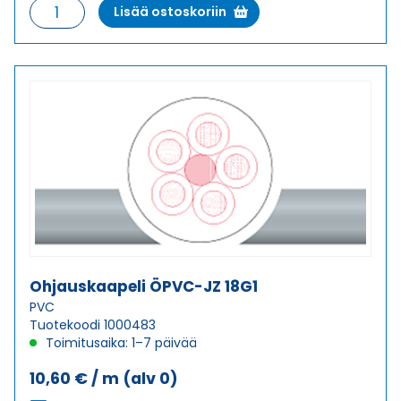
Ohjauskaapeli
Lisää ostoskoriin
ÖPVC-
JZ
18G0,75
määrä
Ohjauskaapeli ÖPVC-JZ 18G1
PVC
Tuotekoodi 1000483
Toimitusaika: 1–7 päivää
10,60
€
/ m
(alv 0)