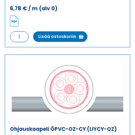
6,78
€
/ m
(alv 0)
Ohjauskaapeli
Lisää ostoskoriin
ÖPVC-
JZ-
CY
(LIYCY-
JZ)
12G0,5
määrä
Ohjauskaapeli ÖPVC-OZ-CY (LIYCY-OZ)