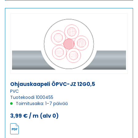
10G1
määrä
Ohjauskaapeli ÖPVC-JZ 12G0,5
PVC
Tuotekoodi 1000455
Toimitusaika: 1–7 päivää
3,99
€
/ m
(alv 0)