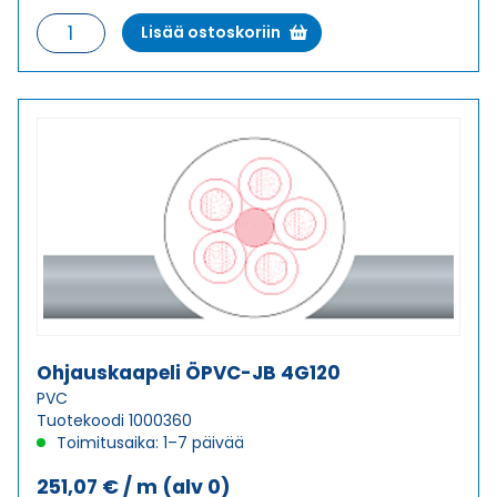
Ohjauskaapeli
Lisää ostoskoriin
ÖPVC-
JB
4G10
määrä
Ohjauskaapeli ÖPVC-JB 4G120
PVC
Tuotekoodi 1000360
Toimitusaika: 1–7 päivää
251,07
€
/ m
(alv 0)