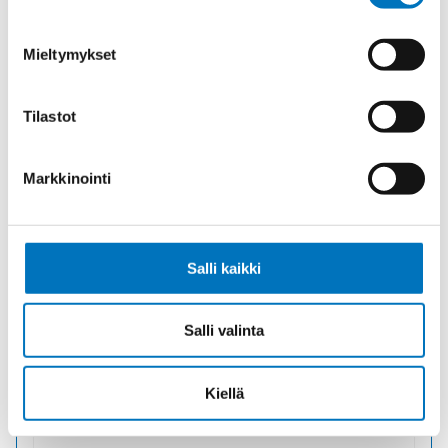
Mieltymykset
Tilastot
Ohjauskaapeli ÖPVC-JB 5G6
Markkinointi
PVC
Tuotekoodi 1000383
Toimitusaika: 1–7 päivää
16,70
€
/ m
(alv 0)
Salli kaikki
Salli valinta
Ohjauskaapeli
Lisää ostoskoriin
ÖPVC-
JB
Kiellä
5G6
määrä