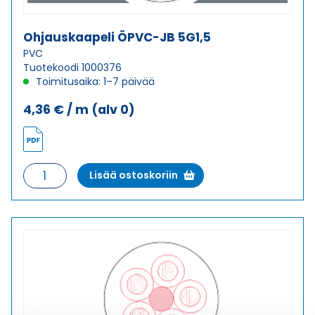
Ohjauskaapeli ÖPVC-JB 5G1,5
PVC
Tuotekoodi 1000376
Toimitusaika: 1–7 päivää
4,36
€
/ m
(alv 0)
Ohjauskaapeli
Lisää ostoskoriin
ÖPVC-
JB
5G1,5
määrä