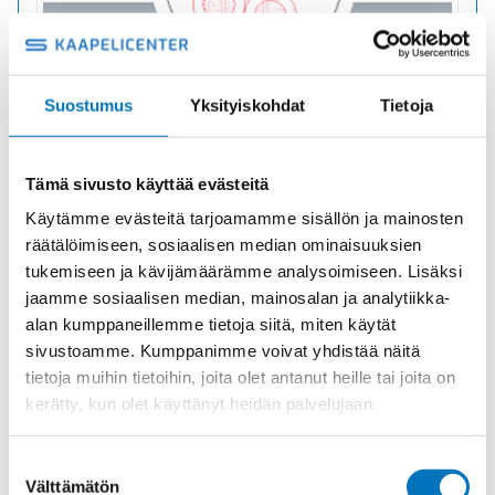
Suostumus
Yksityiskohdat
Tietoja
Ohjauskaapeli ÖPVC-JB 5G2,5
PVC
Tuotekoodi 1000380
Tämä sivusto käyttää evästeitä
Toimitusaika: 1–7 päivää
Käytämme evästeitä tarjoamamme sisällön ja mainosten
6,92
€
/ m
(alv 0)
räätälöimiseen, sosiaalisen median ominaisuuksien
tukemiseen ja kävijämäärämme analysoimiseen. Lisäksi
jaamme sosiaalisen median, mainosalan ja analytiikka-
alan kumppaneillemme tietoja siitä, miten käytät
Ohjauskaapeli
Lisää ostoskoriin
ÖPVC-
sivustoamme. Kumppanimme voivat yhdistää näitä
JB
tietoja muihin tietoihin, joita olet antanut heille tai joita on
5G2,5
kerätty, kun olet käyttänyt heidän palvelujaan.
määrä
Suostumuksen
Välttämätön
valinta