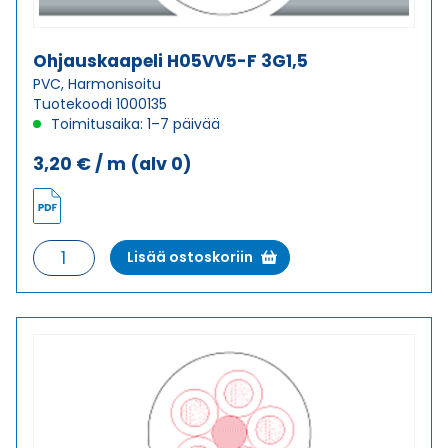
Ohjauskaapeli H05VV5-F 3G1,5
PVC, Harmonisoitu
Tuotekoodi 1000135
Toimitusaika: 1–7 päivää
3,20
€
/ m
(alv 0)
Ohjauskaapeli
Lisää ostoskoriin
H05VV5-
F
3G1,5
määrä