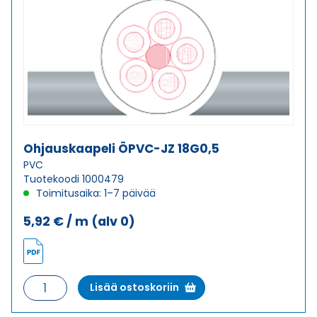
Ohjauskaapeli ÖPVC-JZ 18G0,5
PVC
Tuotekoodi 1000479
Toimitusaika: 1–7 päivää
5,92
€
/ m
(alv 0)
Ohjauskaapeli
Lisää ostoskoriin
ÖPVC-
JZ