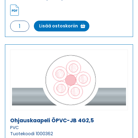
Ohjauskaapeli
Lisää ostoskoriin
ÖPVC-
JB
4G120
määrä
Ohjauskaapeli ÖPVC-JB 4G2,5
PVC
Tuotekoodi 1000362