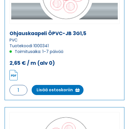
Ohjauskaapeli ÖPVC-JB 3G1,5
PVC
Tuotekoodi 1000341
Toimitusaika: 1–7 päivää
2,65
€
/ m
(alv 0)
Ohjauskaapeli
Lisää ostoskoriin
ÖPVC-
JB
3G1,5
määrä