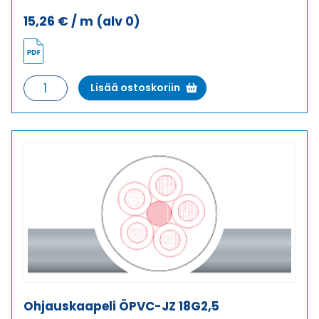
15,26
€
/ m
(alv 0)
Ohjauskaapeli
Lisää ostoskoriin
ÖPVC-
JZ
18G1,5
määrä
Ohjauskaapeli ÖPVC-JZ 18G2,5