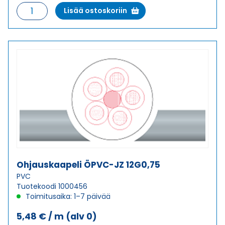
Ohjauskaapeli
Lisää ostoskoriin
ÖPVC-
JZ
12G0,5
määrä
Ohjauskaapeli ÖPVC-JZ 12G0,75
PVC
Tuotekoodi 1000456
Toimitusaika: 1–7 päivää
5,48
€
/ m
(alv 0)