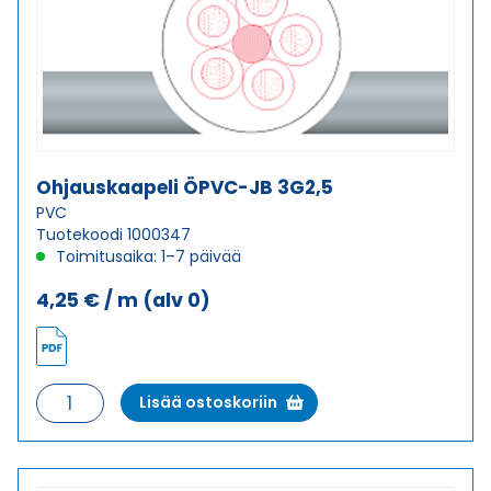
Ohjauskaapeli ÖPVC-JB 3G2,5
PVC
Tuotekoodi 1000347
Toimitusaika: 1–7 päivää
4,25
€
/ m
(alv 0)
Ohjauskaapeli
Lisää ostoskoriin
ÖPVC-
JB
3G2,5
määrä