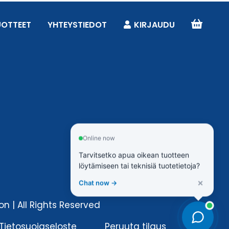
UOTTEET
YHTEYSTIEDOT
KIRJAUDU
Online now
Tarvitsetko apua oikean tuotteen
löytämiseen tai teknisiä tuotetietoja?
×
Chat now →
n | All Rights Reserved
Tietosuojaseloste
Peruuta tilaus