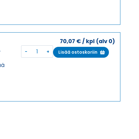
KOTELON
YLÄOSA
määrä
70,07
€
/ kpl
(alv 0)
I
KOTELON
A
Lisää ostoskoriin
YLÄOSA,
KESKI
ää
SALPA
KOTELON
YLÄOSA
määrä