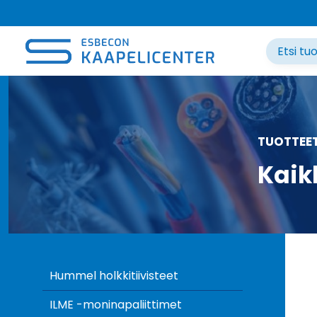
Siirry
sisältöön
TUOTTEE
Kaik
Hummel holkkitiivisteet
ILME -moninapaliittimet