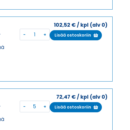
määrä
102,52
€
/ kpl
(alv 0)
I
KOTELON
A
Lisää ostoskoriin
YLÄOSA,
KESKI
ää
SALPA
KOTELON
YLÄOSA
määrä
72,47
€
/ kpl
(alv 0)
I
KOTELON
A
Lisää ostoskoriin
YLÄOSA,
KESKI
ää
SALPA