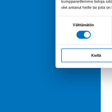
kumppaneillemme tietoja siitä
olet antanut heille tai joita o
Suostumuksen
Välttämätön
valinta
Kiellä