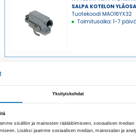
SALPA KOTELON YLÄOS
Tuotekoodi MAO16YX32
Toimitusaika: 1-7 päiv
KOTELON YLÄOSA, KESK
SALPA KOTELON YLÄOS
Tuotekoodi MAO16YX40
Yksityiskohdat
Toimitusaika: 1-7 päiv
itä
mme sisällön ja mainosten räätälöimiseen, sosiaalisen median
iseen. Lisäksi jaamme sosiaalisen median, mainosalan ja analy