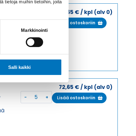
ietoja muihin tietoihin, joita
72,65
€
/ kpl
(alv 0)
I
KOTELON
A
Lisää ostoskoriin
YLÄOSA,
Markkinointi
KESKI
ää
SALPA
KOTELON
YLÄOSA
määrä
Salli kaikki
72,65
€
/ kpl
(alv 0)
I
KOTELON
A
Lisää ostoskoriin
YLÄOSA,
KESKI
ää
SALPA
KOTELON
YLÄOSA