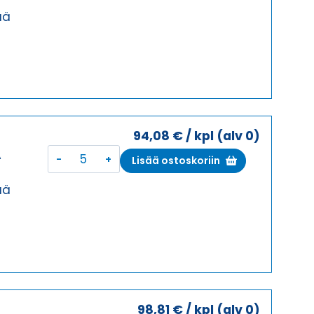
KESKI
ää
SALPA
KOTELON
YLÄOSA
määrä
94,08
€
/ kpl
(alv 0)
I
KOTELON
A
Lisää ostoskoriin
YLÄOSA,
KESKI
ää
SALPA
KOTELON
YLÄOSA
määrä
98,81
€
/ kpl
(alv 0)
I