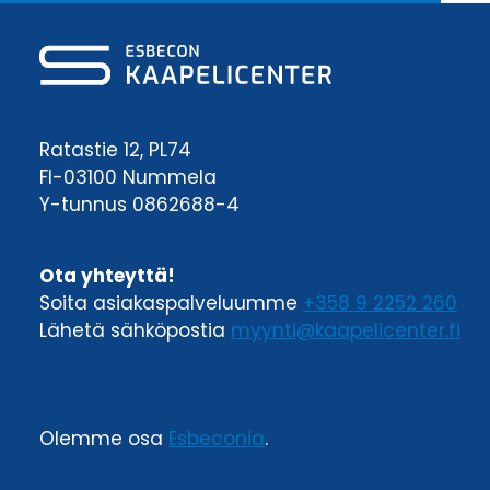
Ratastie 12, PL74
FI-03100 Nummela
Y-tunnus 0862688-4
Ota yhteyttä!
Soita asiakaspalveluumme
+358 9 2252 260
Lähetä sähköpostia
myynti@kaapelicenter.fi
Olemme osa
Esbeconia
.