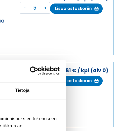
KOTELON
A
Lisää ostoskoriin
YLÄOSA,
KESKI
ää
SALPA
KOTELON
YLÄOSA
määrä
98,81
€
/ kpl
(alv 0)
I
KOTELON
A
Lisää ostoskoriin
YLÄOSA,
Tietoja
KESKI
ää
SALPA
KOTELON
YLÄOSA
 ominaisuuksien tukemiseen
määrä
tiikka-alan