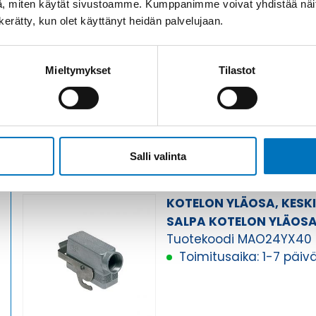
, miten käytät sivustoamme. Kumppanimme voivat yhdistää näitä t
n kerätty, kun olet käyttänyt heidän palvelujaan.
KOTELON YLÄOSA, KESK
SALPA KOTELON YLÄOS
Tuotekoodi MAO24YX32
Mieltymykset
Tilastot
Toimitusaika: 1-7 päiv
Salli valinta
KOTELON YLÄOSA, KESK
SALPA KOTELON YLÄOS
Tuotekoodi MAO24YX40
Toimitusaika: 1-7 päiv