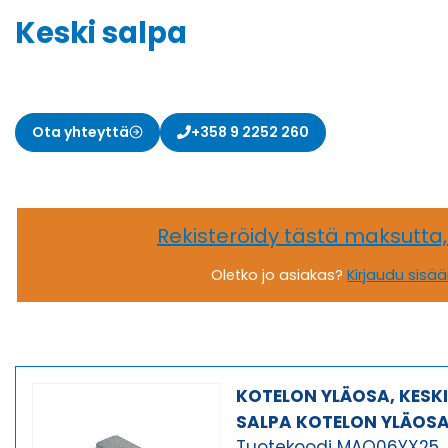
Keski salpa
Ota yhteyttä
+358 9 2252 260
Rekisteröidy tästä maksutta
Oletko jo asiakas?
Kirjaudu sisä
KOTELON YLÄOSA, KESK
SALPA KOTELON YLÄOS
Tuotekoodi MAO06YX25