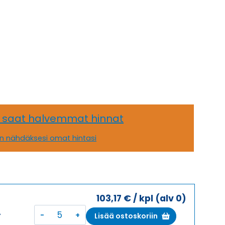
, saat halvemmat hinnat
än nähdäksesi omat hintasi
103,17
€
/ kpl
(alv 0)
I
KOTELON
A
Lisää ostoskoriin
YLÄOSA,