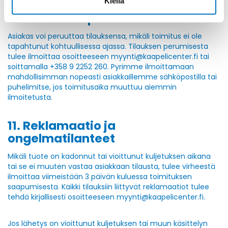
Kiellä
10. Tilauksen peruuttaminen
Asiakas voi peruuttaa tilauksensa, mikäli toimitus ei ole
tapahtunut kohtuullisessa ajassa. Tilauksen perumisesta
tulee ilmoittaa osoitteeseen myynti@kaapelicenter.fi tai
soittamalla +358 9 2252 260. Pyrimme ilmoittamaan
mahdollisimman nopeasti asiakkaillemme sähköpostilla tai
puhelimitse, jos toimitusaika muuttuu aiemmin
ilmoitetusta.
11. Reklamaatio ja
ongelmatilanteet
Mikäli tuote on kadonnut tai vioittunut kuljetuksen aikana
tai se ei muuten vastaa asiakkaan tilausta, tulee virheestä
ilmoittaa viimeistään 3 päivän kuluessa toimituksen
saapumisesta. Kaikki tilauksiin liittyvät reklamaatiot tulee
tehdä kirjallisesti osoitteeseen myynti@kaapelicenter.fi.
Jos lähetys on vioittunut kuljetuksen tai muun käsittelyn