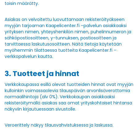
toisin määrätty.
Asiakas on velvoitettu luovuttamaan rekisteröityäkseen
myyjän tarjoaman Kaapelicenter.fi –palvelun asiakkaaksi
yrityksen nimen, yhteyshenkilön nimen, puhelinnumeron ja
sähköpostiosoitteen, y-tunnuksen, postiosoitteen ja
tarvittaessa laskutusosoitteen. Näitä tietoja käytetään
myöhemmin tilattaessa tuotteita Kaapelicenter.fi –
verkkopalvelun kautta.
3. Tuotteet ja hinnat
Verkkokaupassa esillä olevat tuotteiden hinnat ovat myyjän
kulloinkin voimassaolevia tilauspäivän arvonlisäverottomia
normaalihintoja (alv 0%). Verkkokaupan asiakkaaksi
rekisteröitymällä asiakas saa omat yrityskohtaiset hintansa
näkyviin kirjautuessaan sivustolle.
Veroerittely näkyy tilausvahvistuksessa ja laskussa.