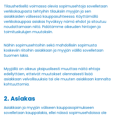
Tilaushetkellä voimassa olevia sopimusehtoja sovelletaan
verkkokaupasta tehtyihin tilauksiin myyjän ja sen
asiakkaiden välisessä kauppasuhteessa. Käyttämällä
verkkokauppaa asiakas hyväksyy nämä ehdot ja sitoutuu
noudattamaan niitä. Pidätämme oikeuden hintojen ja
toimituskulujen muutoksiin.
Näihin sopimusehtoihin sekä mahdollisiin sopimusta
koskeviin riitoihin asiakkaan ja myyjän välillä sovelletaan
Suomen lakia.
Myyjällä on oikeus yksipuolisesti muuttaa näitä ehtoja
edellyttäen, etteivät muutokset olennaisesti lisää
asiakkaan velvollisuuksia tai ole muuten asiakkaan kannalta
kohtuuttomia.
2. Asiakas
Asiakkaan ja myyjän väliseen kauppasopimukseen
sovelletaan kauppalakia, ellei näissä sopimusehdoissa ole