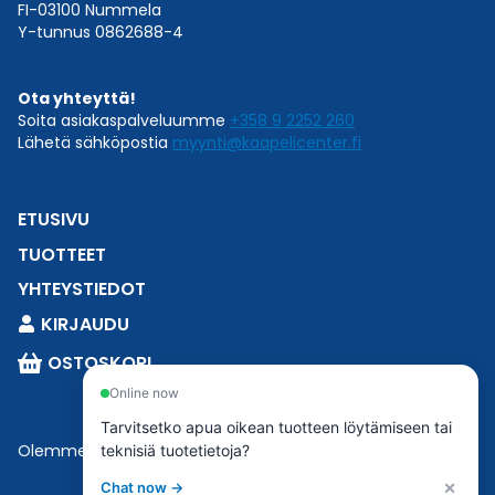
FI-03100 Nummela
Y-tunnus 0862688-4
Ota yhteyttä!
Soita asiakaspalveluumme
+358 9 2252 260
Lähetä sähköpostia
myynti@kaapelicenter.fi
ETUSIVU
TUOTTEET
YHTEYSTIEDOT
KIRJAUDU
OSTOSKORI
Online now
Tarvitsetko apua oikean tuotteen löytämiseen tai
Olemme osa
Esbeconia
.
teknisiä tuotetietoja?
×
Chat now →