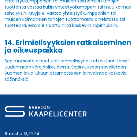
Yhteistyökumppanien tai muiden kolmansien tahojen
tuotteista vastaa kukin yhteistyökumppani tai muu kolmas
taho yksin. Myyjä ei vastaa yhteistyökumppanien tai
muiden kolmansien tahojen tuottamasta aineistosta tai
tuotteista, eikä ole sidottu niitä koskeviin sopimuksiin.
14. Erimielisyyksien ratkaiseminen
ja oikeuspaikka
Sopimuksesta aiheutuvat erimielisyydet ratkaistaan Länsi-
Uudenmaan käräjäoikeudessa. Sopimukseen sovelletaan
Suomen lakia lukuun ottamatta sen lainvalintaa koskevia
säännöksiä.
Ratastie 12, PL74