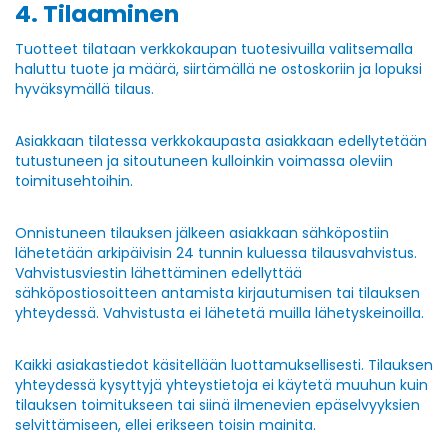
4. Tilaaminen
Tuotteet tilataan verkkokaupan tuotesivuilla valitsemalla
haluttu tuote ja määrä, siirtämällä ne ostoskoriin ja lopuksi
hyväksymällä tilaus.
Asiakkaan tilatessa verkkokaupasta asiakkaan edellytetään
tutustuneen ja sitoutuneen kulloinkin voimassa oleviin
toimitusehtoihin.
Onnistuneen tilauksen jälkeen asiakkaan sähköpostiin
lähetetään arkipäivisin 24 tunnin kuluessa tilausvahvistus.
Vahvistusviestin lähettäminen edellyttää
sähköpostiosoitteen antamista kirjautumisen tai tilauksen
yhteydessä. Vahvistusta ei lähetetä muilla lähetyskeinoilla.
Kaikki asiakastiedot käsitellään luottamuksellisesti. Tilauksen
yhteydessä kysyttyjä yhteystietoja ei käytetä muuhun kuin
tilauksen toimitukseen tai siinä ilmenevien epäselvyyksien
selvittämiseen, ellei erikseen toisin mainita.