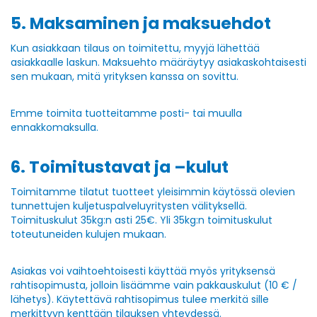
5. Maksaminen ja maksuehdot
Kun asiakkaan tilaus on toimitettu, myyjä lähettää
asiakkaalle laskun. Maksuehto määräytyy asiakaskohtaisesti
sen mukaan, mitä yrityksen kanssa on sovittu.
Emme toimita tuotteitamme posti- tai muulla
ennakkomaksulla.
6. Toimitustavat ja –kulut
Toimitamme tilatut tuotteet yleisimmin käytössä olevien
tunnettujen kuljetuspalveluyritysten välityksellä.
Toimituskulut 35kg:n asti 25€. Yli 35kg:n toimituskulut
toteutuneiden kulujen mukaan.
Asiakas voi vaihtoehtoisesti käyttää myös yrityksensä
rahtisopimusta, jolloin lisäämme vain pakkauskulut (10 € /
lähetys). Käytettävä rahtisopimus tulee merkitä sille
merkittyyn kenttään tilauksen yhteydessä.