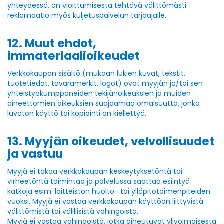
yhteydessä, on vioittumisesta tehtävä välittömästi
reklamaatio myös kuljetuspalvelun tarjoajalle.
12. Muut ehdot,
immateriaalioikeudet
Verkkokaupan sisältö (mukaan lukien kuvat, tekstit,
tuotetiedot, tavaramerkit, logot) ovat myyjän ja/tai sen
yhteistyökumppaneiden tekijänoikeuksien ja muiden
aineettomien oikeuksien suojaamaa omaisuutta, jonka
luvaton käyttö tai kopiointi on kiellettyä.
13. Myyjän oikeudet, velvollisuudet
ja vastuu
Myyjä ei takaa verkkokaupan keskeytyksetöntä tai
virheetöntä toimintaa ja palvelussa saattaa esiintyä
katkoja esim. laitteiston huolto- tai ylläpitotoimenpiteiden
vuoksi. Myyjä ei vastaa verkkokaupan käyttöön liittyvistä
välittömistä tai välillisistä vahingoista.
Myyjä ei vastaa vahingoista, jotka aiheutuvat ylivoimaisesta