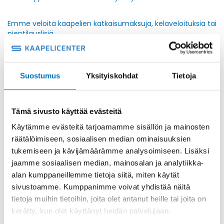
Emme veloita kaapelien katkaisumaksuja, kelaveloituksia tai
pientilauslisiä.
Asiakas voi myös noutaa tilauksensa arkisin klo 8.30 – 15.00
toimipaikkamme osoitteesta Ratastie 12, 03100 Nummela.
Suostumus
Yksityiskohdat
Tietoja
Tämä vaihtoehto on mainittava tilauksen yhteydessä !
7. Toimitusaika
Tämä sivusto käyttää evästeitä
Ennen klo 14.00 vahvistetut tilaukset pyrimme
Käytämme evästeitä tarjoamamme sisällön ja mainosten
toimittamaan saman päivän aikana. Tilausvahvistuksesta
räätälöimiseen, sosiaalisen median ominaisuuksien
käy ilmi myös tarkempi tuotekohtainen toimitusaika, jos
tukemiseen ja kävijämäärämme analysoimiseen. Lisäksi
asiakkaan tilaamaa tuotetta ei löydy heti varastosta.
jaamme sosiaalisen median, mainosalan ja analytiikka-
Asiakas on myös oikeutettu valitsemaan haluamansa
toimitusajan tilaukselleen merkitsemällä sen sille varattuun
alan kumppaneillemme tietoja siitä, miten käytät
kenttään.
sivustoamme. Kumppanimme voivat yhdistää näitä
tietoja muihin tietoihin, joita olet antanut heille tai joita on
Emme vastaa ylivoimaisen esteen aiheuttamista
kerätty, kun olet käyttänyt heidän palvelujaan.
viivästymisistä tai viivästysten aiheuttamista välillisistä