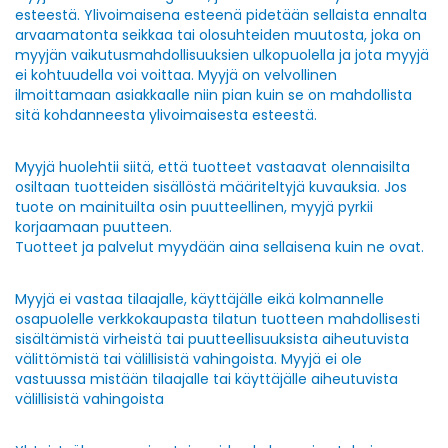
esteestä. Ylivoimaisena esteenä pidetään sellaista ennalta
arvaamatonta seikkaa tai olosuhteiden muutosta, joka on
myyjän vaikutusmahdollisuuksien ulkopuolella ja jota myyjä
ei kohtuudella voi voittaa. Myyjä on velvollinen
ilmoittamaan asiakkaalle niin pian kuin se on mahdollista
sitä kohdanneesta ylivoimaisesta esteestä.
Myyjä huolehtii siitä, että tuotteet vastaavat olennaisilta
osiltaan tuotteiden sisällöstä määriteltyjä kuvauksia. Jos
tuote on mainituilta osin puutteellinen, myyjä pyrkii
korjaamaan puutteen.
Tuotteet ja palvelut myydään aina sellaisena kuin ne ovat.
Myyjä ei vastaa tilaajalle, käyttäjälle eikä kolmannelle
osapuolelle verkkokaupasta tilatun tuotteen mahdollisesti
sisältämistä virheistä tai puutteellisuuksista aiheutuvista
välittömistä tai välillisistä vahingoista. Myyjä ei ole
vastuussa mistään tilaajalle tai käyttäjälle aiheutuvista
välillisistä vahingoista