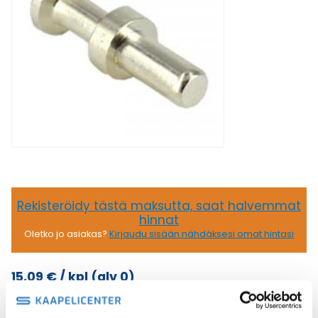
Rekisteröidy tästä maksutta, saat halvemmat
hinnat
Oletko jo asiakas?
Kirjaudu sisään nähdäksesi omat hintasi
15,09
€
/ kpl
(alv 0)
100A
Lisää ostoskoriin