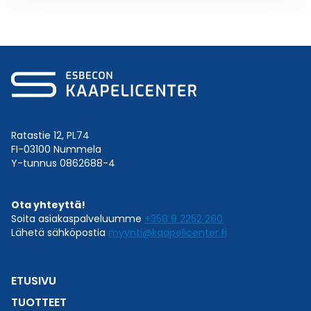
Ratastie 12, PL74
FI-03100 Nummela
Y-tunnus 0862688-4
Ota yhteyttä!
Soita asiakaspalveluumme
+358 9 2252 260
Lähetä sähköpostia
myynti@kaapelicenter.fi
ETUSIVU
TUOTTEET