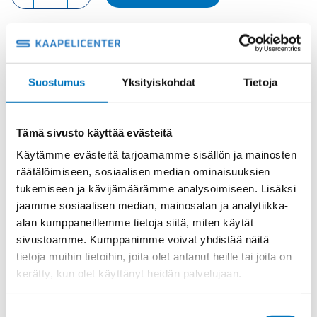
150V,
MODUULI
UROS
määrä
Tuotekoodi
CX42DM
Osasto
ILME -moninapaliittimet
,
Mixo sarja
,
Modulit
Suostumus
Yksityiskohdat
Tietoja
Toimitusaika: 1-7 päivää
Toimituskulut 35kg:n asti 25€.
Tämä sivusto käyttää evästeitä
Yli 35kg:n toimituskulut toteutuneiden kulujen mukaan.
Käytämme evästeitä tarjoamamme sisällön ja mainosten
räätälöimiseen, sosiaalisen median ominaisuuksien
Valmistaja
ILME S.p.A
tukemiseen ja kävijämäärämme analysoimiseen. Lisäksi
jaamme sosiaalisen median, mainosalan ja analytiikka-
Koko
2 modules
alan kumppaneillemme tietoja siitä, miten käytät
Käyttölämpötila
'-40°C … +125°C
sivustoamme. Kumppanimme voivat yhdistää näitä
IP20 without enclosure,
tietoja muihin tietoihin, joita olet antanut heille tai joita on
IP-luokka
IP65/IP66/IP68/IP69 with enclosure
kerätty, kun olet käyttänyt heidän palvelujaan.
Uros/Naaras
Uros
Suostumuksen
Napaluku
42