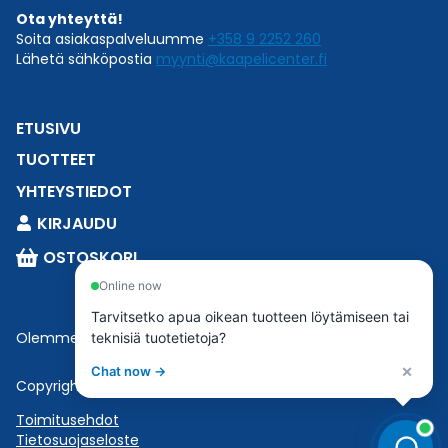
Ota yhteyttä!
Soita asiakaspalveluumme
+358 9 2252 260
Lähetä sähköpostia
myynti@kaapelicenter.fi
ETUSIVU
TUOTTEET
YHTEYSTIEDOT
KIRJAUDU
OSTOSKORI
Online now
Tarvitsetko apua oikean tuotteen löytämiseen tai
Olemme osa
Esbeconia
.
teknisiä tuotetietoja?
×
Chat now →
Copyright © 2023 Esbecon | All Rights Reserved
Toimitusehdot
Tietosuojaseloste