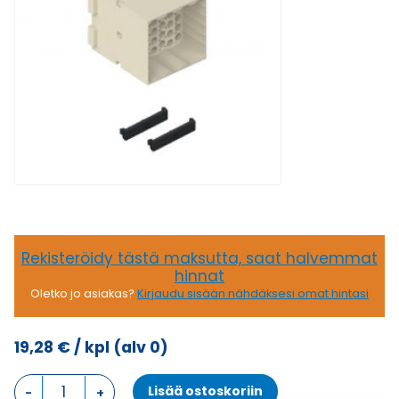
Rekisteröidy tästä maksutta, saat halvemmat
hinnat
Oletko jo asiakas?
Kirjaudu sisään nähdäksesi omat hintasi
19,28
€
/ kpl
(alv 0)
10A,
Lisää ostoskoriin