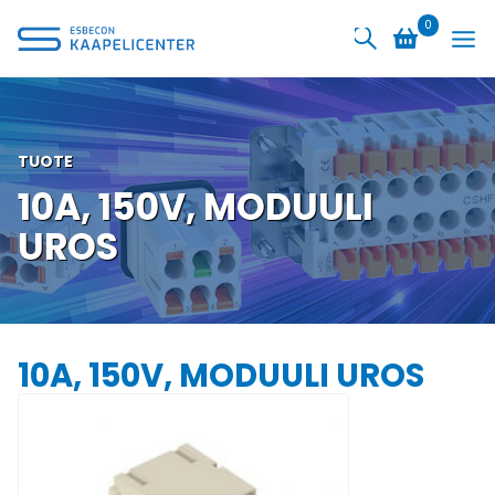
Siirry
0
sisältöön
TUOTE
10A, 150V, MODUULI
UROS
10A, 150V, MODUULI UROS