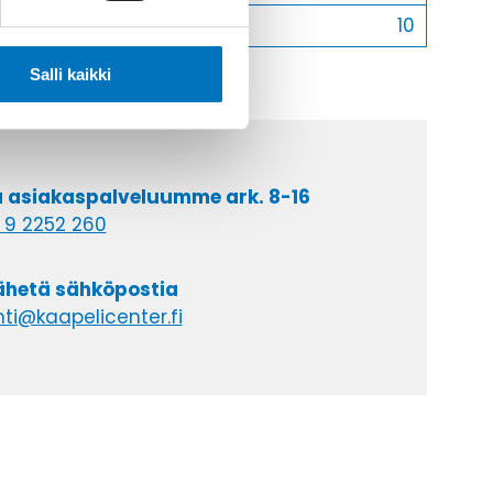
Myyntierä
10
Salli kaikki
a asiakaspalveluumme ark. 8-16
 9 2252 260
lähetä sähköpostia
ti@kaapelicenter.fi