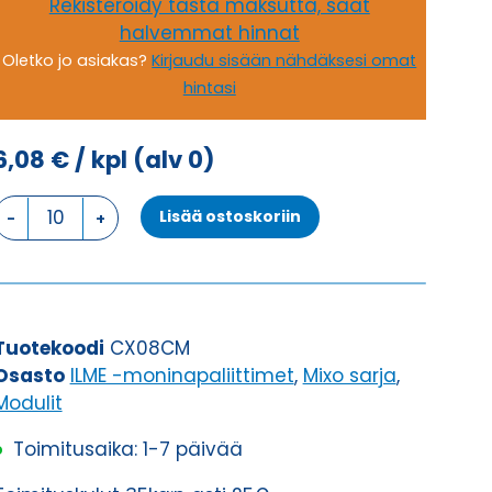
Rekisteröidy tästä maksutta, saat
halvemmat hinnat
Oletko jo asiakas?
Kirjaudu sisään nähdäksesi omat
hintasi
6,08
€
/ kpl
(alv 0)
16A,
Lisää ostoskoriin
400V,
MODUULI
UROS
määrä
Tuotekoodi
CX08CM
Osasto
ILME -moninapaliittimet
,
Mixo sarja
,
Modulit
Toimitusaika: 1-7 päivää