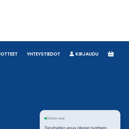
UOTTEET
YHTEYSTIEDOT
KIRJAUDU
Online now
Tarvitsetko apua oikean tuotteen