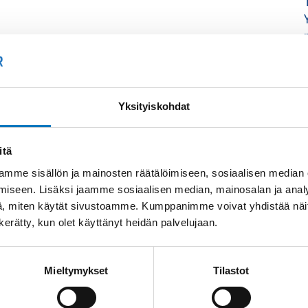
Yksityiskohdat
itä
mme sisällön ja mainosten räätälöimiseen, sosiaalisen median
iseen. Lisäksi jaamme sosiaalisen median, mainosalan ja analy
, miten käytät sivustoamme. Kumppanimme voivat yhdistää näitä t
n kerätty, kun olet käyttänyt heidän palvelujaan.
Mieltymykset
Tilastot