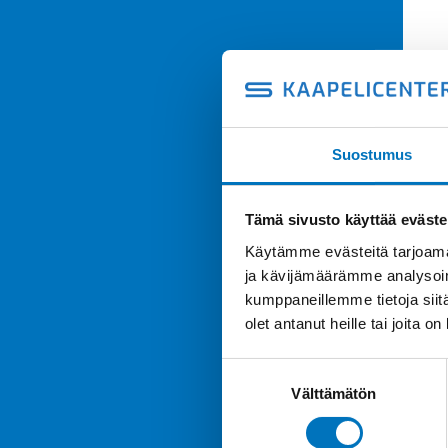
Suostumus
Tämä sivusto käyttää eväste
Käytämme evästeitä tarjoama
ja kävijämäärämme analysoim
kumppaneillemme tietoja siitä
olet antanut heille tai joita o
Suostumuksen
Välttämätön
valinta