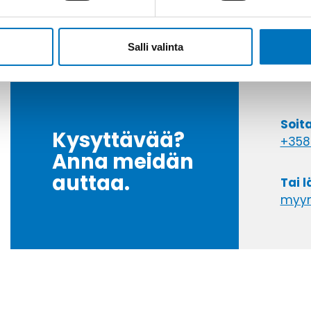
Salli valinta
Soit
Kysyttävää?
+358
Anna meidän
auttaa.
Tai 
myyn