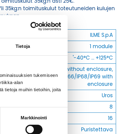
Toimituskulut 35kg:n asti 25€.
Yli 35kg:n toimituskulut toteutuneiden kulujen
mukaan.
Valmistaja
ILME S.p.A
Koko
1 module
Tietoja
Käyttölämpötila
'-40°C … +125°C
IP20 without enclosure,
 ominaisuuksien tukemiseen
IP-luokka
IP65/IP66/IP68/IP69 with
tiikka-alan
enclosure
ietoja muihin tietoihin, joita
Uros/Naaras
Uros
Napaluku
8
Max. virta
16
Markkinointi
Liitostapa
Puristettava