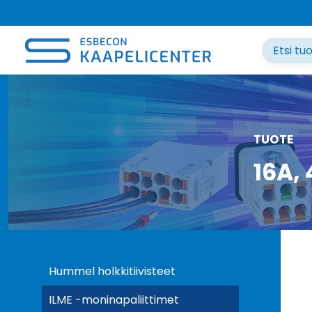
Siirry
sisältöön
TUOTE
16A,
Hummel holkkitiivisteet
ILME -moninapaliittimet