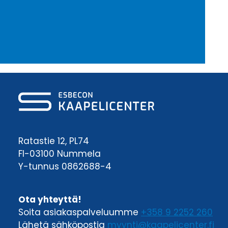
Ratastie 12, PL74
FI-03100 Nummela
Y-tunnus 0862688-4
Ota yhteyttä!
Soita asiakaspalveluumme
+358 9 2252 260
Lähetä sähköpostia
myynti@kaapelicenter.fi