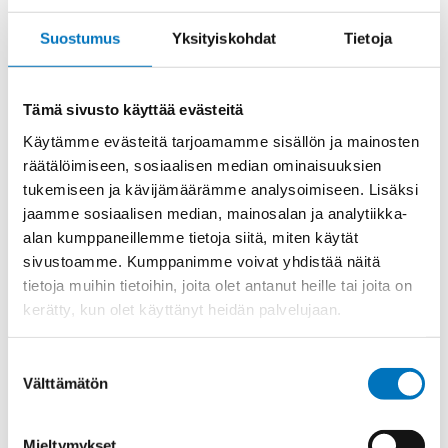
Suostumus
Yksityiskohdat
Tietoja
23,39
€
/ kpl
(alv 0)
16A,
Lisää ostoskoriin
Tämä sivusto käyttää evästeitä
AXYR
MOD.
Käytämme evästeitä tarjoamamme sisällön ja mainosten
8
räätälöimiseen, sosiaalisen median ominaisuuksien
P
tukemiseen ja kävijämäärämme analysoimiseen. Lisäksi
UROS
Tuotekoodi
CX08CYM
jaamme sosiaalisen median, mainosalan ja analytiikka-
määrä
Osasto
ILME -moninapaliittimet
,
Mixo sarja
,
Modulit
alan kumppaneillemme tietoja siitä, miten käytät
sivustoamme. Kumppanimme voivat yhdistää näitä
Toimitusaika: 1-7 päivää
tietoja muihin tietoihin, joita olet antanut heille tai joita on
Toimituskulut 35kg:n asti 25€.
kerätty, kun olet käyttänyt heidän palvelujaan.
Yli 35kg:n toimituskulut toteutuneiden kulujen mukaan.
Suostumuksen
Valmistaja
ILME S.p.A
Välttämätön
valinta
Myyntierä
1
Mieltymykset