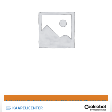
Rekisteröidy tästä maksutta, saat halvemmat
hinnat
Oletko jo asiakas?
Kirjaudu sisään nähdäksesi omat hintasi