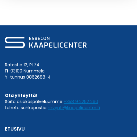
Ratastie 12, PL74
FI-03100 Nummela
Y-tunnus 0862688-4
Ota yhteyttä!
Soita asiakaspalveluumme
+358 9 2252 260
Lähetä sähköpostia
myynti@kaapelicenter.fi
ETUSIVU