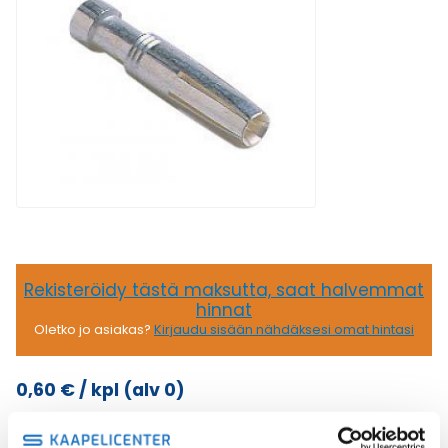
Rekisteröidy tästä maksutta, saat halvemmat
hinnat
Oletko jo asiakas?
Kirjaudu sisään nähdäksesi omat hintasi
0,60
€
/ kpl
(alv 0)
16A
Lisää ostoskoriin