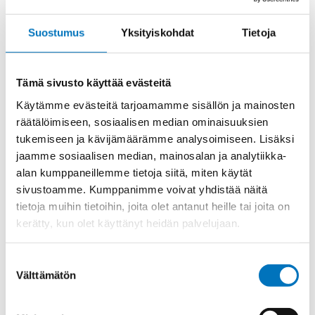
CC
KOSKETIN
NAARAS
Suostumus
Yksityiskohdat
Tietoja
määrä
Tuotekoodi
CCFA0.3
Osasto
ILME -moninapaliittimet
,
Koskettimet
,
Sisäosat
Tämä sivusto käyttää evästeitä
Toimitusaika: 1-7 päivää
Käytämme evästeitä tarjoamamme sisällön ja mainosten
räätälöimiseen, sosiaalisen median ominaisuuksien
Toimituskulut 35kg:n asti 25€.
tukemiseen ja kävijämäärämme analysoimiseen. Lisäksi
Yli 35kg:n toimituskulut toteutuneiden kulujen mukaan.
jaamme sosiaalisen median, mainosalan ja analytiikka-
alan kumppaneillemme tietoja siitä, miten käytät
Valmistaja
ILME S.p.A
sivustoamme. Kumppanimme voivat yhdistää näitä
tietoja muihin tietoihin, joita olet antanut heille tai joita on
Käyttölämpötila
'-40°C … +125°C
kerätty, kun olet käyttänyt heidän palvelujaan.
Uros/Naaras
Naaras
Napaluku
1
Suostumuksen
Välttämätön
Max. virta
16
valinta
Kontaktin materiaali
Hopeoitu