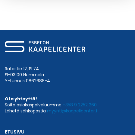
Ratastie 12, PL74
FI-03100 Nummela
Y-tunnus 0862688-4
Ota yhteyttä!
Soita asiakaspalveluumme
+358 9 2252 260
Lähetä sähköpostia
myynti@kaapelicenter.fi
ETUSIVU