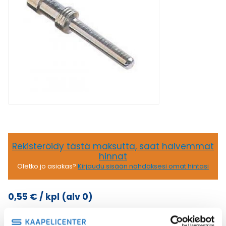
Rekisteröidy tästä maksutta, saat halvemmat
hinnat
Oletko jo asiakas?
Kirjaudu sisään nähdäksesi omat hintasi
0,55
€
/ kpl
(alv 0)
16A
Lisää ostoskoriin