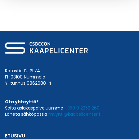
Ratastie 12, PL74
FI-03100 Nummela
Y-tunnus 0862688-4
Ota yhteyttä!
Soita asiakaspalveluumme
+358 9 2252 260
Lähetä sähköpostia
myynti@kaapelicenter.fi
ETUSIVU