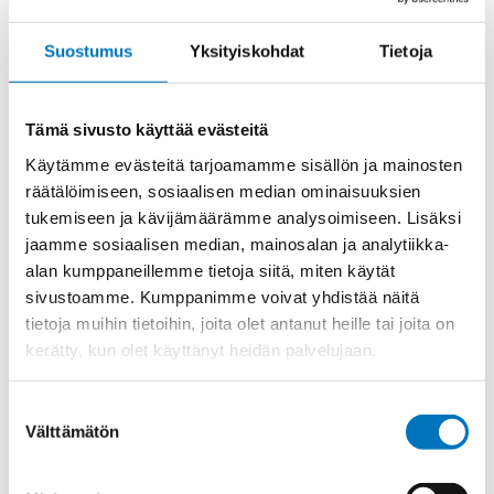
CC
KOSKETIN
UROS
Suostumus
Yksityiskohdat
Tietoja
määrä
Tuotekoodi
CCMA4.0
Osasto
ILME -moninapaliittimet
,
Koskettimet
,
Sisäosat
Tämä sivusto käyttää evästeitä
Toimitusaika: 1-7 päivää
Käytämme evästeitä tarjoamamme sisällön ja mainosten
räätälöimiseen, sosiaalisen median ominaisuuksien
Toimituskulut 35kg:n asti 25€.
tukemiseen ja kävijämäärämme analysoimiseen. Lisäksi
Yli 35kg:n toimituskulut toteutuneiden kulujen mukaan.
jaamme sosiaalisen median, mainosalan ja analytiikka-
alan kumppaneillemme tietoja siitä, miten käytät
Valmistaja
ILME S.p.A
sivustoamme. Kumppanimme voivat yhdistää näitä
tietoja muihin tietoihin, joita olet antanut heille tai joita on
Uros/Naaras
Uros
kerätty, kun olet käyttänyt heidän palvelujaan.
Napaluku
1
Max. virta
16
Suostumuksen
Välttämätön
Kontaktin materiaali
Hopeoitu
valinta
Myyntierä
1