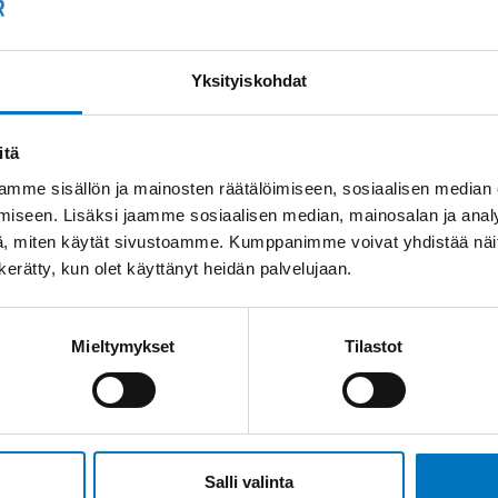
Yksityiskohdat
itä
mme sisällön ja mainosten räätälöimiseen, sosiaalisen median
iseen. Lisäksi jaamme sosiaalisen median, mainosalan ja analy
, miten käytät sivustoamme. Kumppanimme voivat yhdistää näitä t
n kerätty, kun olet käyttänyt heidän palvelujaan.
Mieltymykset
Tilastot
Salli valinta