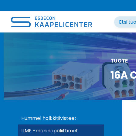
Siirry
sisältöön
TUOTE
16A 
Hummel holkkitiivisteet
ILME -moninapaliittimet