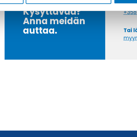
Soit
Kysyttävää?
+358
Anna meidän
auttaa.
Tai 
myyn