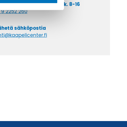
a asiakaspalveluumme ark. 8-16
 9 2252 260
lähetä sähköpostia
ti@kaapelicenter.fi