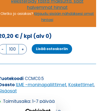
Rekisteröidy tästä maksutta, saat
halvemmat hinnat
Oletko jo asiakas?
Kirjaudu sisään nähdäksesi omat
hintasi
20,20
€
/ kpl
(alv 0)
16A
Lisää ostoskoriin
CC
KOSKETIN
UROS
määrä
Tuotekoodi
CCMC0.5
Osasto
ILME -moninapaliittimet
,
Koskettimet
,
Sisäosat
Toimitusaika: 1-7 päivää