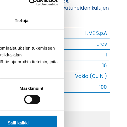
Toimituskulut 35kg:n asti 25€.
Yli 35kg:n toimituskulut toteutuneiden kulujen
mukaan.
Tietoja
Valmistaja
ILME S.p.A
Uros/Naaras
Uros
 ominaisuuksien tukemiseen
Napaluku
1
tiikka-alan
ietoja muihin tietoihin, joita
Max. virta
16
Kontaktin materiaali
Vakio (Cu Ni)
Myyntierä
100
Markkinointi
Salli kaikki