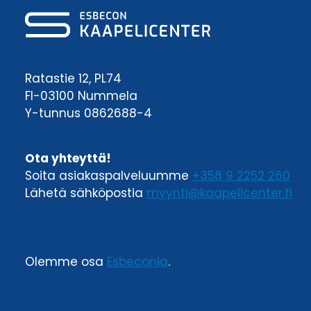
Ratastie 12, PL74
FI-03100 Nummela
Y-tunnus 0862688-4
Ota yhteyttä!
Soita asiakaspalveluumme
+358 9 2252 260
Lähetä sähköpostia
myynti@kaapelicenter.fi
Olemme osa
Esbeconia
.