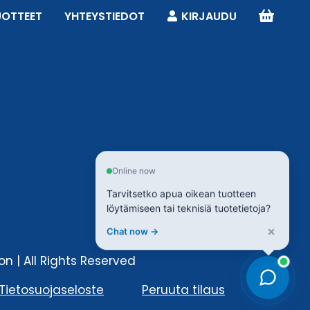
UOTTEET
YHTEYSTIEDOT
KIRJAUDU
Online now
Tarvitsetko apua oikean tuotteen
löytämiseen tai teknisiä tuotetietoja?
×
Chat now →
n | All Rights Reserved
Tietosuojaseloste
Peruuta tilaus