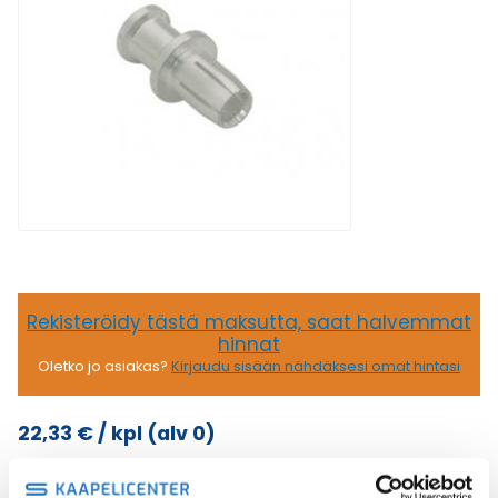
Rekisteröidy tästä maksutta, saat halvemmat
hinnat
Oletko jo asiakas?
Kirjaudu sisään nähdäksesi omat hintasi
22,33
€
/ kpl
(alv 0)
200A
Lisää ostoskoriin