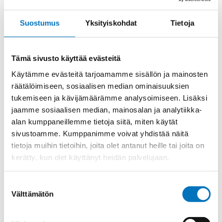
CY
KOSKETIN
NAARAS
Suostumus
Yksityiskohdat
Tietoja
määrä
Tuotekoodi
CYFA70
Osasto
ILME -moninapaliittimet
,
Koskettimet
,
Sisäosat
Tämä sivusto käyttää evästeitä
Toimitusaika: 1-7 päivää
Käytämme evästeitä tarjoamamme sisällön ja mainosten
räätälöimiseen, sosiaalisen median ominaisuuksien
Toimituskulut 35kg:n asti 25€.
tukemiseen ja kävijämäärämme analysoimiseen. Lisäksi
Yli 35kg:n toimituskulut toteutuneiden kulujen mukaan.
jaamme sosiaalisen median, mainosalan ja analytiikka-
alan kumppaneillemme tietoja siitä, miten käytät
Valmistaja
ILME S.p.A
sivustoamme. Kumppanimme voivat yhdistää näitä
tietoja muihin tietoihin, joita olet antanut heille tai joita on
Uros/Naaras
Naaras
kerätty, kun olet käyttänyt heidän palvelujaan.
Napaluku
1
Max. virta
200
Suostumuksen
Välttämätön
Kontaktin materiaali
Hopeoitu
valinta
Myyntierä
5