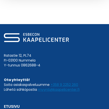
Ratastie 12, PL74
FI-03100 Nummela
Y-tunnus 0862688-4
Ota yhteyttä!
Soita asiakaspalveluumme
+358 9 2252 260
Lähetä sähköpostia
myynti@kaapelicenter.fi
ETUSIVU