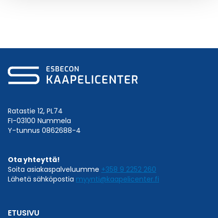
Ratastie 12, PL74
FI-03100 Nummela
Y-tunnus 0862688-4
Ota yhteyttä!
Soita asiakaspalveluumme
+358 9 2252 260
Lähetä sähköpostia
myynti@kaapelicenter.fi
ETUSIVU