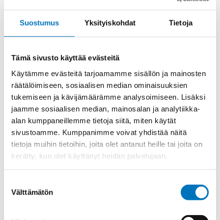
CY
KOSKETIN
UROS
Suostumus
Yksityiskohdat
Tietoja
määrä
Tuotekoodi
CYMA35
Osasto
ILME -moninapaliittimet
,
Koskettimet
,
Sisäosat
Tämä sivusto käyttää evästeitä
Toimitusaika: 1-7 päivää
Käytämme evästeitä tarjoamamme sisällön ja mainosten
räätälöimiseen, sosiaalisen median ominaisuuksien
Toimituskulut 35kg:n asti 25€.
tukemiseen ja kävijämäärämme analysoimiseen. Lisäksi
Yli 35kg:n toimituskulut toteutuneiden kulujen mukaan.
jaamme sosiaalisen median, mainosalan ja analytiikka-
alan kumppaneillemme tietoja siitä, miten käytät
Valmistaja
ILME S.p.A
sivustoamme. Kumppanimme voivat yhdistää näitä
tietoja muihin tietoihin, joita olet antanut heille tai joita on
Uros/Naaras
Uros
kerätty, kun olet käyttänyt heidän palvelujaan.
Napaluku
1
Max. virta
200
Suostumuksen
Välttämätön
Kontaktin materiaali
Hopeoitu
valinta
Myyntierä
1