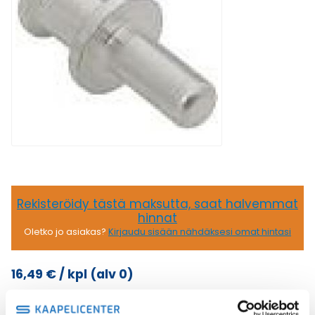
Rekisteröidy tästä maksutta, saat halvemmat
hinnat
Oletko jo asiakas?
Kirjaudu sisään nähdäksesi omat hintasi
16,49
€
/ kpl
(alv 0)
200A
Lisää ostoskoriin