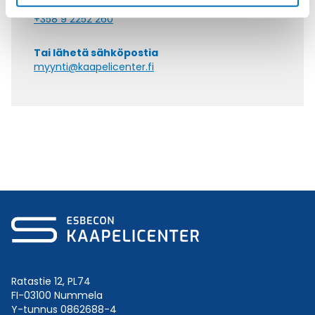
Soita asiakaspalveluumme ark. 8-16
+358 9 2252 260
Tai lähetä sähköpostia
myynti@kaapelicenter.fi
Ratastie 12, PL74
FI-03100 Nummela
Y-tunnus 0862688-4