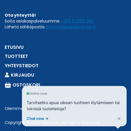
Ota yhteyttä!
Soita asiakaspalveluumme
+358 9 2252 260
Lähetä sähköpostia
myynti@kaapelicenter.fi
ETUSIVU
TUOTTEET
YHTEYSTIEDOT
KIRJAUDU
OSTOSKORI
Online now
Tarvitsetko apua oikean tuotteen löytämiseen tai
Olemme osa
Esbeconia
.
teknisiä tuotetietoja?
×
Chat now →
Copyright © 2023 Esbecon | All Rights Reserved