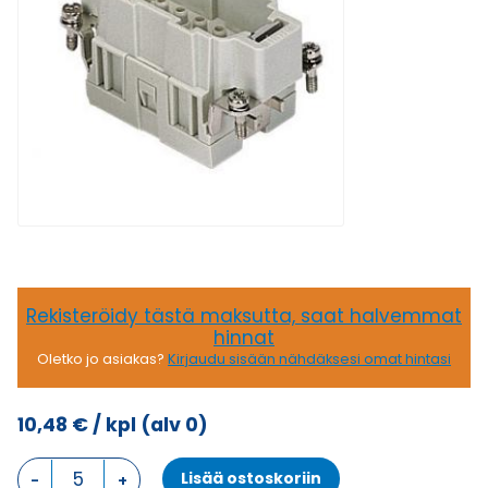
Rekisteröidy tästä maksutta, saat halvemmat
hinnat
Oletko jo asiakas?
Kirjaudu sisään nähdäksesi omat hintasi
10,48
€
/ kpl
(alv 0)
CCE
Lisää ostoskoriin