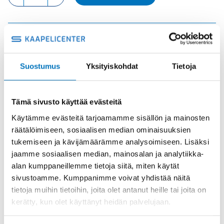
UROS
määrä
Tuotekoodi
CCEM10
Osasto
ILME -moninapaliittimet
,
Kosketinosat
,
Sisäosat
Suostumus
Yksityiskohdat
Tietoja
Toimitusaika: 1-7 päivää
Toimituskulut 35kg:n asti 25€.
Yli 35kg:n toimituskulut toteutuneiden kulujen mukaan.
Tämä sivusto käyttää evästeitä
Käytämme evästeitä tarjoamamme sisällön ja mainosten
räätälöimiseen, sosiaalisen median ominaisuuksien
Valmistaja
ILME S.p.A
tukemiseen ja kävijämäärämme analysoimiseen. Lisäksi
Koko
size "57.27"
jaamme sosiaalisen median, mainosalan ja analytiikka-
Käyttölämpötila
'-40 °C...+125 °C
alan kumppaneillemme tietoja siitä, miten käytät
sivustoamme. Kumppanimme voivat yhdistää näitä
IP20 without enclosure,
IP-luokka
tietoja muihin tietoihin, joita olet antanut heille tai joita on
IP65/IP66/IP68/IP69 with enclosure
kerätty, kun olet käyttänyt heidän palvelujaan.
Uros/Naaras
Uros
Napaluku
10+PE