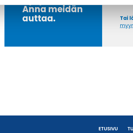
Kysyttävää?
+358
Anna meidän
auttaa.
Tai 
myyn
ETUSIVU
T