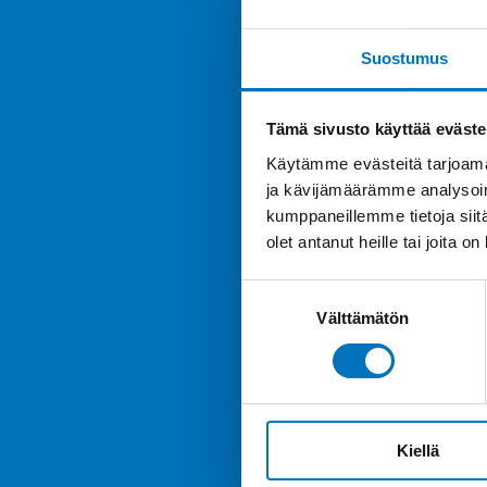
Suostumus
Tämä sivusto käyttää eväste
Käytämme evästeitä tarjoama
ja kävijämäärämme analysoim
kumppaneillemme tietoja siitä
olet antanut heille tai joita o
Suostumuksen
Välttämätön
valinta
Kiellä