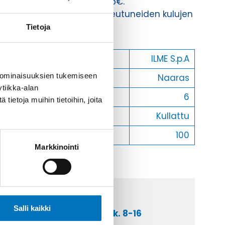
Toimituskulut 35kg:n asti 25€.
Yli 35kg:n toimituskulut toteutuneiden kulujen
mukaan.
Tietoja
Valmistaja
ILME S.p.A
 ominaisuuksien tukemiseen
Uros/Naaras
Naaras
tiikka-alan
Max. virta
6
ietoja muihin tietoihin, joita
Kontaktin materiaali
Kullattu
Myyntierä
100
Markkinointi
Salli kaikki
a asiakaspalveluumme ark. 8-16