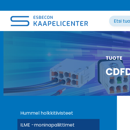
Siirry
sisältöön
TUOTE
CDFD
Hummel holkkitiivisteet
ILME -moninapaliittimet