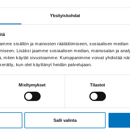
Yksityiskohdat
itä
mme sisällön ja mainosten räätälöimiseen, sosiaalisen median
iseen. Lisäksi jaamme sosiaalisen median, mainosalan ja analy
, miten käytät sivustoamme. Kumppanimme voivat yhdistää näitä t
n kerätty, kun olet käyttänyt heidän palvelujaan.
Mieltymykset
Tilastot
Salli valinta
Soit