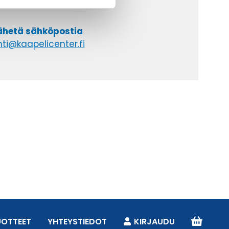
 9 2252 260
lähetä sähköpostia
ti@kaapelicenter.fi
UOTTEET
YHTEYSTIEDOT
KIRJAUDU