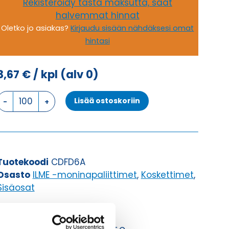
Rekisteröidy tästä maksutta, saat
halvemmat hinnat
Oletko jo asiakas?
Kirjaudu sisään nähdäksesi omat
hintasi
3,67
€
/ kpl
(alv 0)
CDFD
Lisää ostoskoriin
6A
KOSKETIN
NAARAS
määrä
Tuotekoodi
CDFD6A
Osasto
ILME -moninapaliittimet
,
Koskettimet
,
Sisäosat
Toimitusaika: 1-7 päivää