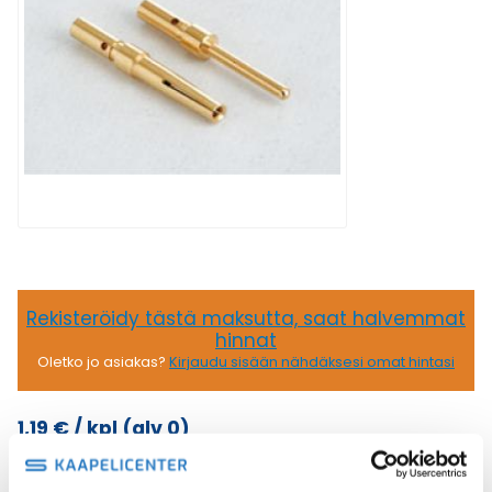
Rekisteröidy tästä maksutta, saat halvemmat
hinnat
Oletko jo asiakas?
Kirjaudu sisään nähdäksesi omat hintasi
1,19
€
/ kpl
(alv 0)
CI
Lisää ostoskoriin