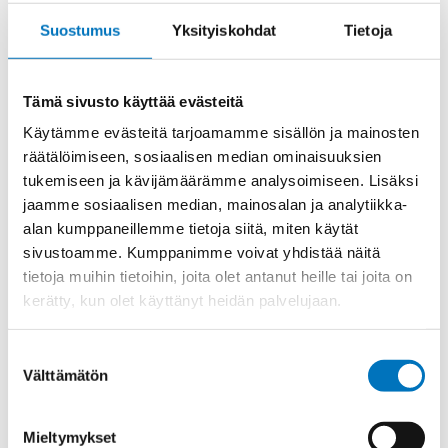
5A
KOSKETIN
Suostumus
Yksityiskohdat
Tietoja
UROS
määrä
Tuotekoodi
CIVMD0.5
Tämä sivusto käyttää evästeitä
Osasto
ILME -moninapaliittimet
,
Koskettimet
,
Sisäosat
Käytämme evästeitä tarjoamamme sisällön ja mainosten
Toimitusaika: 1-7 päivää
räätälöimiseen, sosiaalisen median ominaisuuksien
tukemiseen ja kävijämäärämme analysoimiseen. Lisäksi
Toimituskulut 35kg:n asti 25€.
Yli 35kg:n toimituskulut toteutuneiden kulujen mukaan.
jaamme sosiaalisen median, mainosalan ja analytiikka-
alan kumppaneillemme tietoja siitä, miten käytät
sivustoamme. Kumppanimme voivat yhdistää näitä
Valmistaja
ILME S.p.A
tietoja muihin tietoihin, joita olet antanut heille tai joita on
Uros/Naaras
Uros
kerätty, kun olet käyttänyt heidän palvelujaan.
Max. virta
5
Suostumuksen
Kontaktin materiaali
Kullattu
Välttämätön
valinta
Myyntierä
25
Mieltymykset