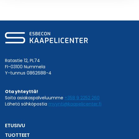
Ratastie 12, PL74
FI-03100 Nummela
Y-tunnus 0862688-4
Ota yhteyttä!
Soita asiakaspalveluumme
+358 9 2252 260
Lähetä sähköpostia
myynti@kaapelicenter.fi
ETUSIVU
TUOTTEET