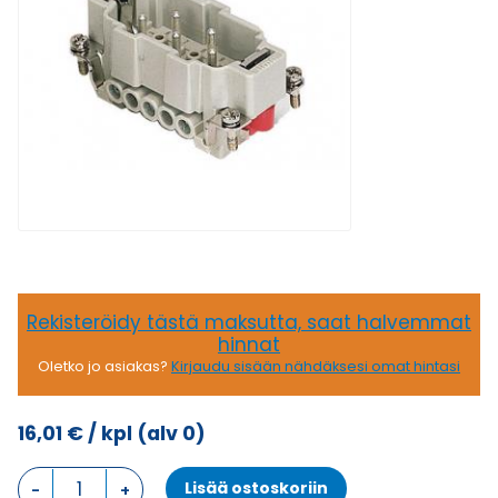
Rekisteröidy tästä maksutta, saat halvemmat
hinnat
Oletko jo asiakas?
Kirjaudu sisään nähdäksesi omat hintasi
16,01
€
/ kpl
(alv 0)
CME
Lisää ostoskoriin