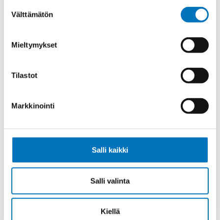
Suostumuksen
Välttämätön
Max. virta
16
valinta
Kontaktin
Hopeoitu
materiaali
Mieltymykset
Liitostapa
Ruuvi
Myyntierä
1
Tilastot
Markkinointi
Kysyttävää?
Anna meidän
Salli kaikki
auttaa.
Salli valinta
Kiellä