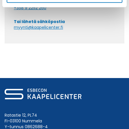
Soita asiakaspalveluumme ark. 8-16
+358 9 2252 260
Tai lähetä sähköpostia
myynti@kaapelicenter.fi
Ratastie 12, PL74
FI-03100 Nummela
Y-tunnus 0862688-4