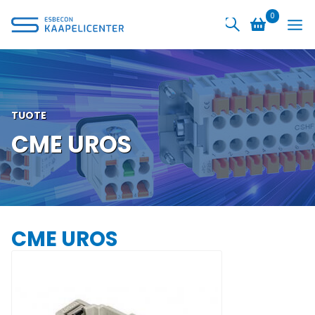
Siirry
0
sisältöön
TUOTE
CME UROS
CME UROS