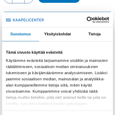
UROS
määrä
Tuotekoodi
CMEM03T
Osasto
ILME -moninapaliittimet
,
Kosketinosat
,
Sisäosat
Suostumus
Yksityiskohdat
Tietoja
Toimitusaika: 1-7 päivää
Toimituskulut 35kg:n asti 25€.
Yli 35kg:n toimituskulut toteutuneiden kulujen mukaan.
Tämä sivusto käyttää evästeitä
Käytämme evästeitä tarjoamamme sisällön ja mainosten
räätälöimiseen, sosiaalisen median ominaisuuksien
Valmistaja
ILME S.p.A
tukemiseen ja kävijämäärämme analysoimiseen. Lisäksi
Koko
size "57.27" insulated 830V
jaamme sosiaalisen median, mainosalan ja analytiikka-
Käyttölämpötila
'-40 °C...+125 °C
alan kumppaneillemme tietoja siitä, miten käytät
sivustoamme. Kumppanimme voivat yhdistää näitä
IP20 without enclosure, IP65/IP66
IP-luokka
tietoja muihin tietoihin, joita olet antanut heille tai joita on
with enclosure
kerätty, kun olet käyttänyt heidän palvelujaan.
Uros/Naaras
Uros
Napaluku
3+PE