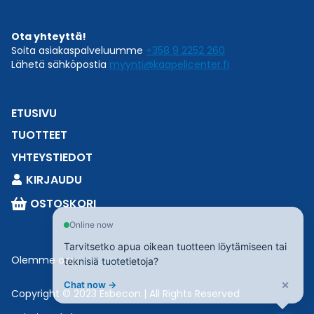
Ota yhteyttä!
Soita asiakaspalveluumme
+358 9 2252 260
Lähetä sähköpostia
myynti@kaapelicenter.fi
ETUSIVU
TUOTTEET
YHTEYSTIEDOT
KIRJAUDU
OSTOSKORI
Online now
Tarvitsetko apua oikean tuotteen löytämiseen tai
Olemme osa
Esbeconia
.
teknisiä tuotetietoja?
×
Chat now →
Copyright © 2023 Esbecon | All Rights Reserved