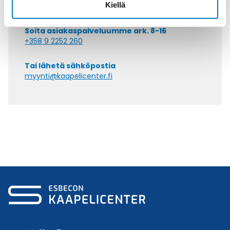
Kiellä
Soita asiakaspalveluumme ark. 8-16
+358 9 2252 260
Tai lähetä sähköpostia
myynti@kaapelicenter.fi