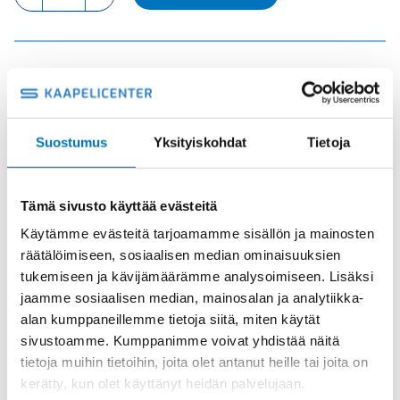
RY
UROS
määrä
Tuotekoodi
CNEM24RY
Osasto
ILME -moninapaliittimet
,
Kosketinosat
,
Sisäosat
Toimitusaika: 1-7 päivää
Suostumus
Yksityiskohdat
Tietoja
Toimituskulut 35kg:n asti 25€.
Yli 35kg:n toimituskulut toteutuneiden kulujen mukaan.
Tämä sivusto käyttää evästeitä
Valmistaja
ILME S.p.A
Käytämme evästeitä tarjoamamme sisällön ja mainosten
räätälöimiseen, sosiaalisen median ominaisuuksien
Koko
size "104.27" 180°C version
tukemiseen ja kävijämäärämme analysoimiseen. Lisäksi
Käyttölämpötila
'-40°C … +180°C
jaamme sosiaalisen median, mainosalan ja analytiikka-
alan kumppaneillemme tietoja siitä, miten käytät
IP20 without enclosure, IP65 with
IP-luokka
enclosure
sivustoamme. Kumppanimme voivat yhdistää näitä
tietoja muihin tietoihin, joita olet antanut heille tai joita on
Uros/Naaras
Uros
kerätty, kun olet käyttänyt heidän palvelujaan.
Napaluku
24+PE