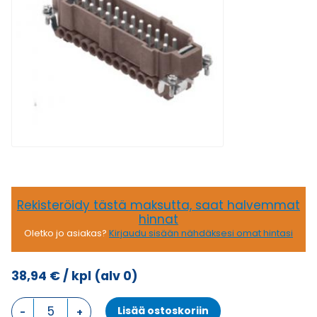
Rekisteröidy tästä maksutta, saat halvemmat
hinnat
Oletko jo asiakas?
Kirjaudu sisään nähdäksesi omat hintasi
38,94
€
/ kpl
(alv 0)
CNE
Lisää ostoskoriin