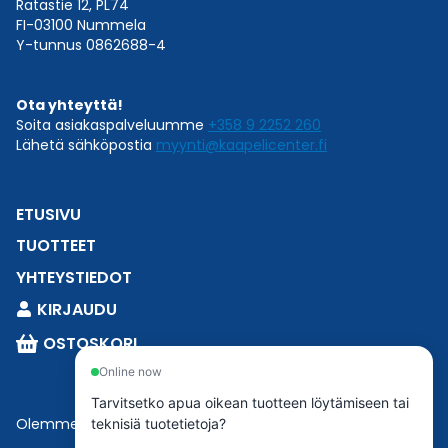
Ratastie 12, PL74
FI-03100 Nummela
Y-tunnus 0862688-4
Ota yhteyttä!
Soita asiakaspalveluumme
+358 9 2252 260
Lähetä sähköpostia
myynti@kaapelicenter.fi
ETUSIVU
TUOTTEET
YHTEYSTIEDOT
KIRJAUDU
OSTOSKORI
Online now
Tarvitsetko apua oikean tuotteen löytämiseen tai
Olemme osa
Esbeconia
.
teknisiä tuotetietoja?