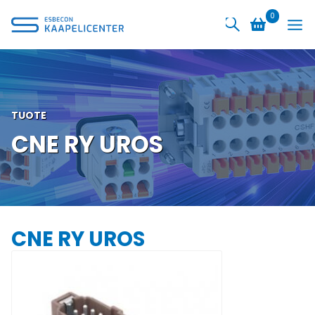
Siirry
0
sisältöön
TUOTE
CNE RY UROS
CNE RY UROS