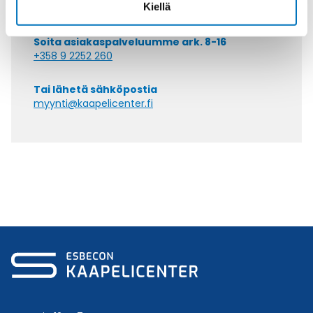
Kiellä
Soita asiakaspalveluumme ark. 8-16
+358 9 2252 260
Tai lähetä sähköpostia
myynti@kaapelicenter.fi