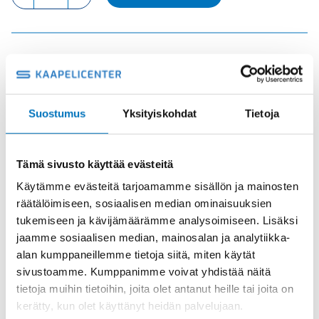
RY
NAARAS
määrä
Tuotekoodi
CPF06RY
Osasto
ILME -moninapaliittimet
,
Kosketinosat
,
Sisäosat
Toimitusaika: 1-7 päivää
Suostumus
Yksityiskohdat
Tietoja
Toimituskulut 35kg:n asti 25€.
Yli 35kg:n toimituskulut toteutuneiden kulujen mukaan.
Tämä sivusto käyttää evästeitä
Valmistaja
ILME S.p.A
Käytämme evästeitä tarjoamamme sisällön ja mainosten
räätälöimiseen, sosiaalisen median ominaisuuksien
Koko
size "77.27" 180°C version
tukemiseen ja kävijämäärämme analysoimiseen. Lisäksi
Käyttölämpötila
'-40°C … +180°C
jaamme sosiaalisen median, mainosalan ja analytiikka-
alan kumppaneillemme tietoja siitä, miten käytät
IP20 without enclosure, IP65 with
IP-luokka
enclosure
sivustoamme. Kumppanimme voivat yhdistää näitä
tietoja muihin tietoihin, joita olet antanut heille tai joita on
Uros/Naaras
Naaras
kerätty, kun olet käyttänyt heidän palvelujaan.
Napaluku
6+PE