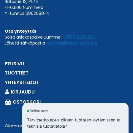
Ratastie 12, PL74
FI-03100 Nummela
Y-tunnus 0862688-4
Ota yhteyttä!
Soita asiakaspalveluumme
+358 9 2252 260
Lähetä sähköpostia
myynti@kaapelicenter.fi
ETUSIVU
TUOTTEET
YHTEYSTIEDOT
KIRJAUDU
OSTOSKORI
Online now
Tarvitsetko apua oikean tuotteen löytämiseen tai
Olemme osa
Esbeconia
.
teknisiä tuotetietoja?