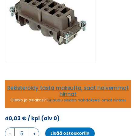
Rekisteröidy tästä maksutta, saat halvemmat
hinnat
Oletko jo asiakas?
Kirjaudu sisään nähdäksesi omat hintasi
40,03
€
/ kpl
(alv 0)
CP
Lisää ostoskoriin