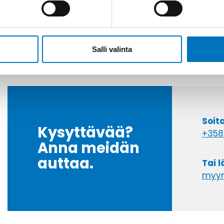
Salli valinta
Soit
Kysyttävää?
+358
Anna meidän
auttaa.
Tai 
myyn