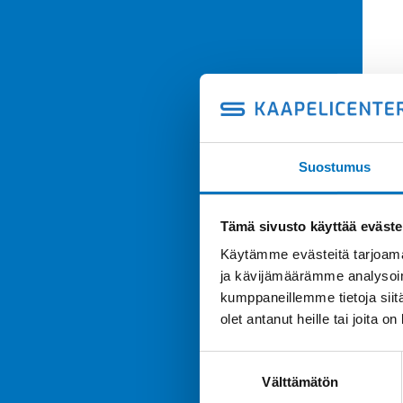
Suostumus
Tämä sivusto käyttää eväste
Käytämme evästeitä tarjoama
ja kävijämäärämme analysoim
kumppaneillemme tietoja siitä
olet antanut heille tai joita o
Suostumuksen
Välttämätön
valinta