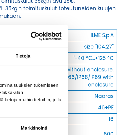
Toimituskulut 35kg:n asti 25€.
Yli 35kg:n toimituskulut toteutuneiden kulujen
mukaan.
Valmistaja
ILME S.p.A
Koko
size "104.27"
Tietoja
Käyttölämpötila
'-40 °C...+125 °C
IP20 without enclosure,
IP-luokka
IP65/IP66/IP68/IP69 with
enclosure
 ominaisuuksien tukemiseen
tiikka-alan
Uros/Naaras
Naaras
ietoja muihin tietoihin, joita
Napaluku
46+PE
Max. virta
16
Markkinointi
Max.
600