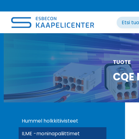
Siirry
sisältöön
TUOTE
CQE
Hummel holkkitiivisteet
ILME -moninapaliittimet