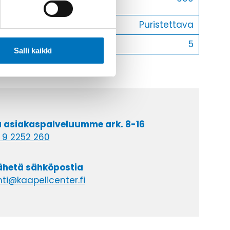
käyttöjännite
Liitostapa
Puristettava
Myyntierä
5
Salli kaikki
a asiakaspalveluumme ark. 8-16
 9 2252 260
lähetä sähköpostia
ti@kaapelicenter.fi