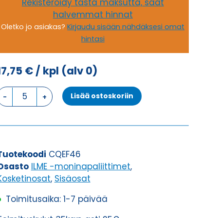
Rekisteröidy tästä maksutta, saat
halvemmat hinnat
Oletko jo asiakas?
Kirjaudu sisään nähdäksesi omat
hintasi
17,75
€
/ kpl
(alv 0)
CQE
Lisää ostoskoriin
NAARAS
määrä
Tuotekoodi
CQEF46
Osasto
ILME -moninapaliittimet
,
Kosketinosat
,
Sisäosat
Toimitusaika: 1-7 päivää