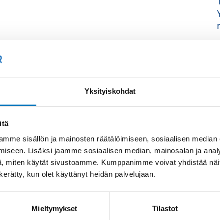
Yksityiskohdat
itä
mme sisällön ja mainosten räätälöimiseen, sosiaalisen median
iseen. Lisäksi jaamme sosiaalisen median, mainosalan ja analy
, miten käytät sivustoamme. Kumppanimme voivat yhdistää näitä t
n kerätty, kun olet käyttänyt heidän palvelujaan.
Mieltymykset
Tilastot