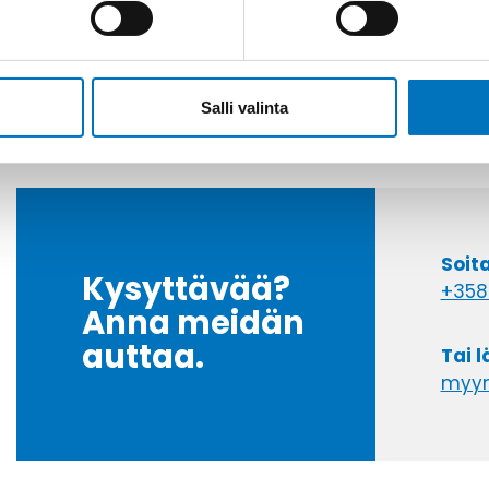
Salli valinta
Soit
Kysyttävää?
+358
Anna meidän
auttaa.
Tai 
myyn