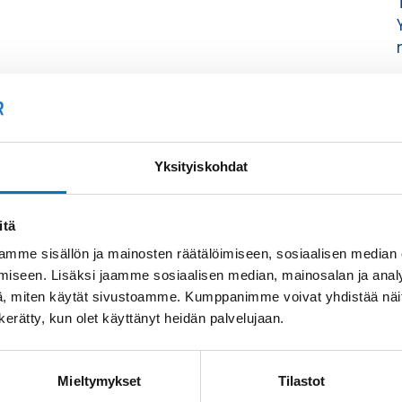
Yksityiskohdat
itä
mme sisällön ja mainosten räätälöimiseen, sosiaalisen median
iseen. Lisäksi jaamme sosiaalisen median, mainosalan ja analy
, miten käytät sivustoamme. Kumppanimme voivat yhdistää näitä t
n kerätty, kun olet käyttänyt heidän palvelujaan.
Mieltymykset
Tilastot