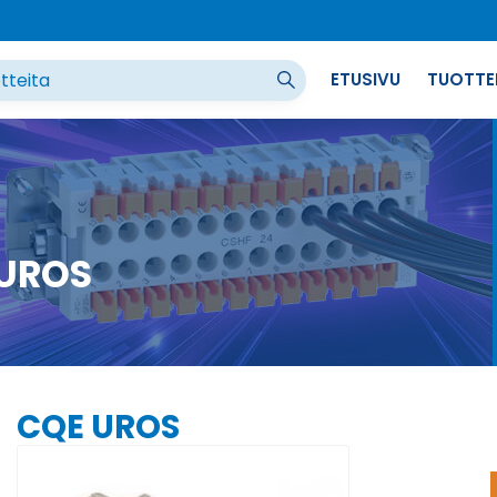
ETUSIVU
TUOTTE
UROS
CQE UROS