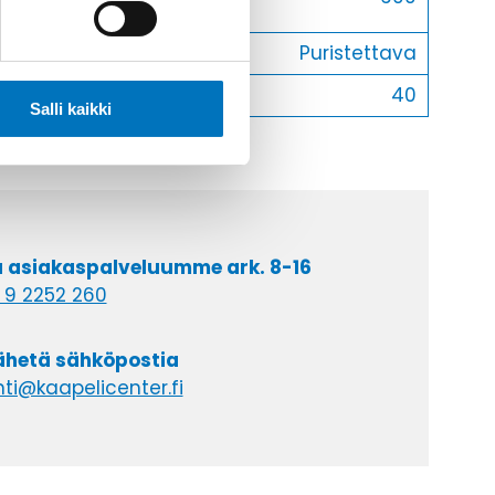
käyttöjännite
Liitostapa
Puristettava
Myyntierä
40
Salli kaikki
a asiakaspalveluumme ark. 8-16
 9 2252 260
lähetä sähköpostia
ti@kaapelicenter.fi