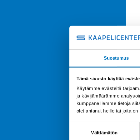
Suostumus
Tämä sivusto käyttää eväste
Käytämme evästeitä tarjoama
ja kävijämäärämme analysoim
kumppaneillemme tietoja siitä
olet antanut heille tai joita o
Suostumuksen
Välttämätön
valinta