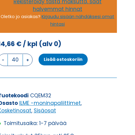
Rekisteröidy tästä maksutta, saat
halvemmat hinnat
Oletko jo asiakas?
Kirjaudu sisään nähdäksesi omat
hintasi
14,66
€
/ kpl
(alv 0)
CQE
Lisää ostoskoriin
UROS
määrä
Tuotekoodi
CQEM32
Osasto
ILME -moninapaliittimet
,
Kosketinosat
,
Sisäosat
Toimitusaika: 1-7 päivää