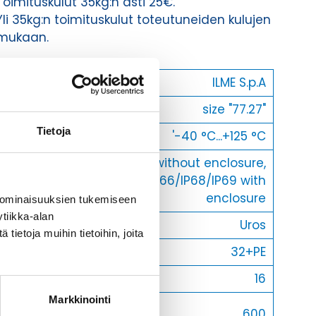
Toimituskulut 35kg:n asti 25€.
Yli 35kg:n toimituskulut toteutuneiden kulujen
mukaan.
Valmistaja
ILME S.p.A
Koko
size "77.27"
Tietoja
Käyttölämpötila
'-40 °C...+125 °C
IP20 without enclosure,
IP-luokka
IP65/IP66/IP68/IP69 with
enclosure
 ominaisuuksien tukemiseen
tiikka-alan
Uros/Naaras
Uros
ietoja muihin tietoihin, joita
Napaluku
32+PE
Max. virta
16
Markkinointi
Max.
600