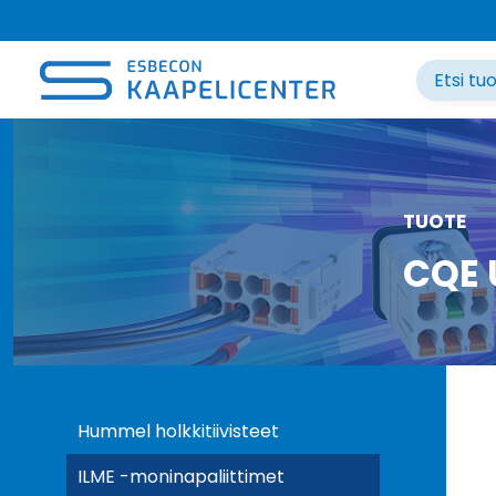
Siirry
sisältöön
TUOTE
CQE 
Hummel holkkitiivisteet
ILME -moninapaliittimet