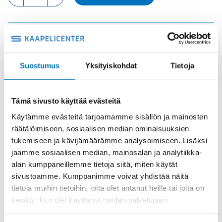
UROS
määrä
Tuotekoodi
CQEM32N
Osasto
ILME -moninapaliittimet
,
Kosketinosat
,
Sisäosat
Suostumus
Yksityiskohdat
Tietoja
Toimitusaika: 1-7 päivää
Toimituskulut 35kg:n asti 25€.
Yli 35kg:n toimituskulut toteutuneiden kulujen mukaan.
Tämä sivusto käyttää evästeitä
Käytämme evästeitä tarjoamamme sisällön ja mainosten
räätälöimiseen, sosiaalisen median ominaisuuksien
Valmistaja
ILME S.p.A
tukemiseen ja kävijämäärämme analysoimiseen. Lisäksi
Koko
size "77.62"
jaamme sosiaalisen median, mainosalan ja analytiikka-
Käyttölämpötila
'-40 °C...+125 °C
alan kumppaneillemme tietoja siitä, miten käytät
sivustoamme. Kumppanimme voivat yhdistää näitä
IP20 without enclosure, IP65/IP66
IP-luokka
tietoja muihin tietoihin, joita olet antanut heille tai joita on
with enclosure
kerätty, kun olet käyttänyt heidän palvelujaan.
Uros/Naaras
Uros
Napaluku
64 poles +