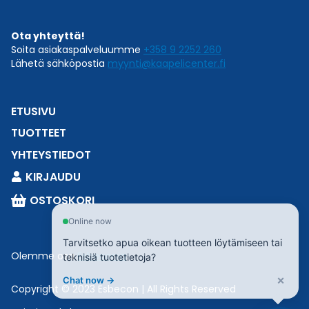
Ota yhteyttä!
Soita asiakaspalveluumme
+358 9 2252 260
Lähetä sähköpostia
myynti@kaapelicenter.fi
ETUSIVU
TUOTTEET
YHTEYSTIEDOT
KIRJAUDU
OSTOSKORI
Online now
Tarvitsetko apua oikean tuotteen löytämiseen tai
Olemme osa
Esbeconia
.
teknisiä tuotetietoja?
×
Chat now →
Copyright © 2023 Esbecon | All Rights Reserved