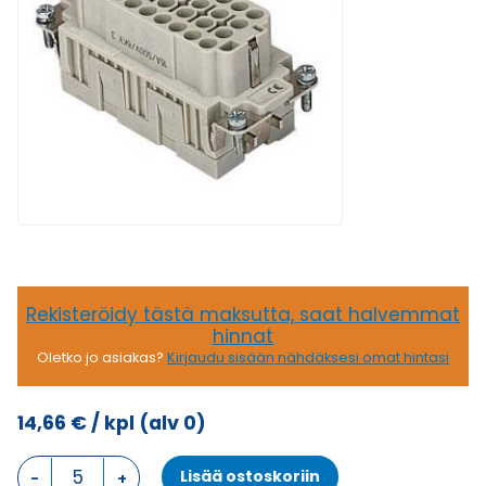
Rekisteröidy tästä maksutta, saat halvemmat
hinnat
Oletko jo asiakas?
Kirjaudu sisään nähdäksesi omat hintasi
14,66
€
/ kpl
(alv 0)
CQE
Lisää ostoskoriin