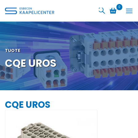
Siirry
0
sisältöön
TUOTE
CQE UROS
CQE UROS