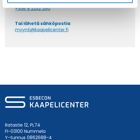
Soita asiakaspalveluumme ark. 8-16
+358 9 2252 260
Tai lähetä sähköpostia
myynti@kaapelicenter.fi
Ratastie 12, PL74
FI-03100 Nummela
Y-tunnus 0862688-4