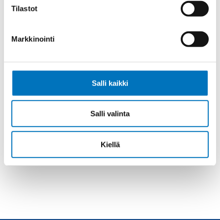
Anna meidän
Tilastot
auttaa.
Markkinointi
Salli kaikki
Soita asiakaspalveluumme ark. 8-16
+358 9 2252 260
Salli valinta
Tai lähetä sähköpostia
myynti@kaapelicenter.fi
Kiellä