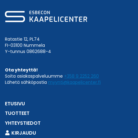
Ratastie 12, PL74
FI-03100 Nummela
Y-tunnus 0862688-4
Ota yhteyttä!
Soita asiakaspalveluumme
+358 9 2252 260
Lähetä sähköpostia
myynti@kaapelicenter.fi
ETUSIVU
TUOTTEET
YHTEYSTIEDOT
KIRJAUDU