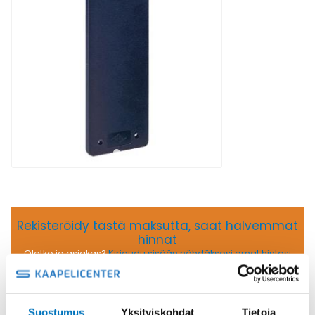
Rekisteröidy tästä maksutta, saat halvemmat
hinnat
Oletko jo asiakas?
Kirjaudu sisään nähdäksesi omat hintasi
5,53
€
/ kpl
(alv 0)
Suostumus
Yksityiskohdat
Tietoja