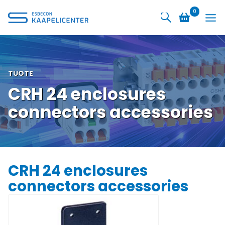
Siirry
0
sisältöön
TUOTE
CRH 24 enclosures
connectors accessories
CRH 24 enclosures
connectors accessories