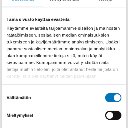
CRH
Lisää ostoskoriin
24
enclosures
Tämä sivusto käyttää evästeitä
connectors
accessories
Käytämme evästeitä tarjoamamme sisällön ja mainosten
määrä
räätälöimiseen, sosiaalisen median ominaisuuksien
Tuotekoodi
CRH24
Osasto
ILME -moninapaliittimet
tukemiseen ja kävijämäärämme analysoimiseen. Lisäksi
jaamme sosiaalisen median, mainosalan ja analytiikka-
Toimitusaika: 1-7 päivää
alan kumppaneillemme tietoja siitä, miten käytät
Toimituskulut 35kg:n asti 25€.
sivustoamme. Kumppanimme voivat yhdistää näitä
Yli 35kg:n toimituskulut toteutuneiden kulujen mukaan.
tietoja muihin tietoihin, joita olet antanut heille tai joita on
kerätty, kun olet käyttänyt heidän palvelujaan.
Valmistaja
ILME S.p.A
Suostumuksen
Myyntierä
5
Välttämätön
valinta
Mieltymykset
Kysyttävää?