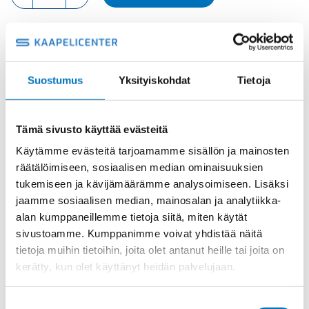
UROS
määrä
Tuotekoodi
CSAHM10
Osasto
ILME -moninapaliittimet
,
Kosketinosat
,
Sisäosat
Suostumus
Yksityiskohdat
Tietoja
Toimitusaika: 1-7 päivää
Toimituskulut 35kg:n asti 25€.
Tämä sivusto käyttää evästeitä
Yli 35kg:n toimituskulut toteutuneiden kulujen mukaan.
Käytämme evästeitä tarjoamamme sisällön ja mainosten
räätälöimiseen, sosiaalisen median ominaisuuksien
Valmistaja
ILME S.p.A
tukemiseen ja kävijämäärämme analysoimiseen. Lisäksi
jaamme sosiaalisen median, mainosalan ja analytiikka-
Koko
size "49.16"
alan kumppaneillemme tietoja siitä, miten käytät
Käyttölämpötila
'-40 °C...+125 °C
sivustoamme. Kumppanimme voivat yhdistää näitä
IP20 without enclosure, IP65/IP66
tietoja muihin tietoihin, joita olet antanut heille tai joita on
IP-luokka
with enclosure
kerätty, kun olet käyttänyt heidän palvelujaan.
Uros/Naaras
Uros
Suostumuksen
Napaluku
10+PE