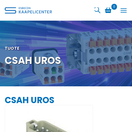
Siirry
0
sisältöön
TUOTE
CSAH UROS
CSAH UROS