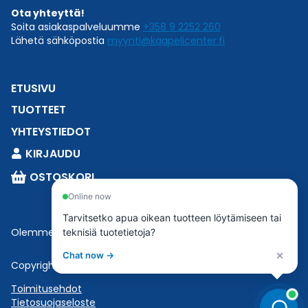
Ota yhteyttä!
Soita asiakaspalveluumme
+358 9 2252 260
Lähetä sähköpostia
myynti@kaapelicenter.fi
ETUSIVU
TUOTTEET
YHTEYSTIEDOT
KIRJAUDU
OSTOSKORI
Online now
Tarvitsetko apua oikean tuotteen löytämiseen tai
Olemme osa
Esbeconia
.
teknisiä tuotetietoja?
×
Chat now →
Copyright © 2023 Esbecon | All Rights Reserved
Toimitusehdot
Tietosuojaseloste