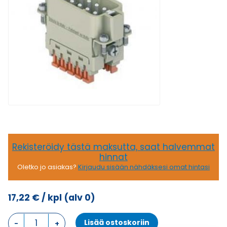
Rekisteröidy tästä maksutta, saat halvemmat
hinnat
Oletko jo asiakas?
Kirjaudu sisään nähdäksesi omat hintasi
17,22
€
/ kpl
(alv 0)
CSAH
Lisää ostoskoriin