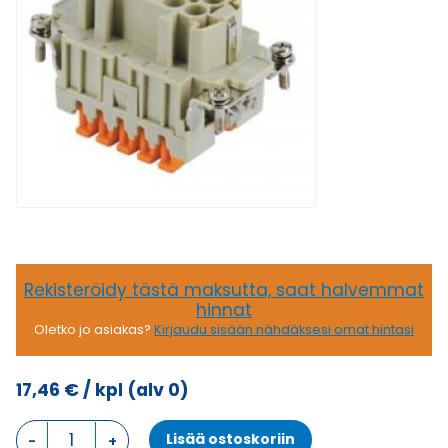
Rekisteröidy tästä maksutta, saat halvemmat
hinnat
Oletko jo asiakas?
Kirjaudu sisään nähdäksesi omat hintasi
17,46
€
/ kpl
(alv 0)
CSH
Lisää ostoskoriin