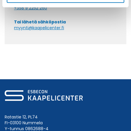
Soita asiakaspalveluumme ark. 8-16
+358 9 2252 260
Tai lähetä sähköpostia
myynti@kaapelicenter.fi
Ratastie 12, PL74
FI-03100 Nummela
Y-tunnus 0862688-4