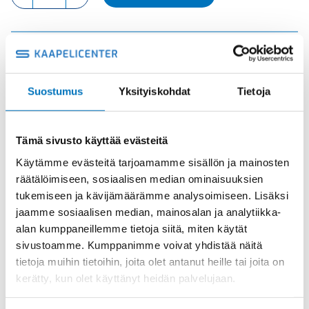
NAARAS
määrä
Tuotekoodi
CSHF10
Osasto
ILME -moninapaliittimet
,
Kosketinosat
,
Sisäosat
Suostumus
Yksityiskohdat
Tietoja
Toimitusaika: 1-7 päivää
Toimituskulut 35kg:n asti 25€.
Yli 35kg:n toimituskulut toteutuneiden kulujen mukaan.
Tämä sivusto käyttää evästeitä
Käytämme evästeitä tarjoamamme sisällön ja mainosten
räätälöimiseen, sosiaalisen median ominaisuuksien
Valmistaja
ILME S.p.A
tukemiseen ja kävijämäärämme analysoimiseen. Lisäksi
Koko
size "57.27"
jaamme sosiaalisen median, mainosalan ja analytiikka-
Käyttölämpötila
'-40 °C...+125 °C
alan kumppaneillemme tietoja siitä, miten käytät
sivustoamme. Kumppanimme voivat yhdistää näitä
IP20 without enclosure,
IP-luokka
tietoja muihin tietoihin, joita olet antanut heille tai joita on
IP65/IP66/IP68/IP69 with enclosure
kerätty, kun olet käyttänyt heidän palvelujaan.
Uros/Naaras
Naaras
Napaluku
10+PE