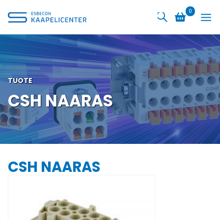
Siirry
0
sisältöön
TUOTE
CSH NAARAS
CSH NAARAS