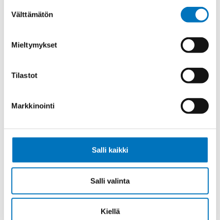
Suostumuksen
Välttämätön
Max. virta
16
valinta
Kontaktin
Hopeoitu
materiaali
Mieltymykset
Liitostapa
Jousi
Myyntierä
1
Tilastot
Markkinointi
Kysyttävää?
Anna meidän
Salli kaikki
auttaa.
Salli valinta
Kiellä