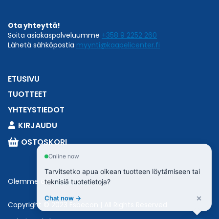
Ota yhteyttä!
Soita asiakaspalveluumme
+358 9 2252 260
Lähetä sähköpostia
myynti@kaapelicenter.fi
ETUSIVU
TUOTTEET
YHTEYSTIEDOT
KIRJAUDU
OSTOSKORI
Online now
Tarvitsetko apua oikean tuotteen löytämiseen tai
Olemme osa
Esbeconia
.
teknisiä tuotetietoja?
×
Chat now →
Copyright © 2023 Esbecon | All Rights Reserved