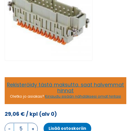
Rekisteröidy tästä maksutta, saat halvemmat
hinnat
Oletko jo asiakas?
Kirjaudu sisään nähdäksesi omat hintasi
29,06
€
/ kpl
(alv 0)
CSH
Lisää ostoskoriin