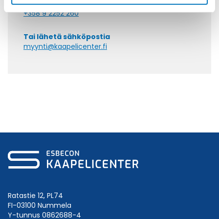
Soita asiakaspalveluumme ark. 8-16
+358 9 2252 260
Tai lähetä sähköpostia
myynti@kaapelicenter.fi
Ratastie 12, PL74
FI-03100 Nummela
Y-tunnus 0862688-4