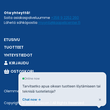
Ota yhteyttä!
Soita asiakaspalveluumme
+358 9 2252 260
Lähetä sähköpostia
myynti@kaapelicenter.fi
ETUSIVU
TUOTTEET
YHTEYSTIEDOT
KIRJAUDU
OSTOSKORI
Online now
Tarvitsetko apua oikean tuotteen löytämiseen tai
Olemme osa
Esbeconia
.
teknisiä tuotetietoja?
×
Chat now →
Copyright © 2023 Esbecon | All Rights Reserved