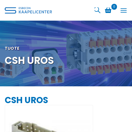
Siirry
0
sisältöön
TUOTE
CSH UROS
CSH UROS