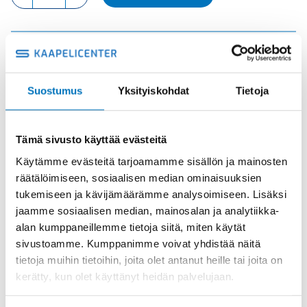
UROS
määrä
Tuotekoodi
CSHM24N
Osasto
ILME -moninapaliittimet
,
Kosketinosat
,
Sisäosat
Suostumus
Yksityiskohdat
Tietoja
Toimitusaika: 1-7 päivää
Toimituskulut 35kg:n asti 25€.
Yli 35kg:n toimituskulut toteutuneiden kulujen mukaan.
Tämä sivusto käyttää evästeitä
Käytämme evästeitä tarjoamamme sisällön ja mainosten
räätälöimiseen, sosiaalisen median ominaisuuksien
Valmistaja
ILME S.p.A
tukemiseen ja kävijämäärämme analysoimiseen. Lisäksi
Koko
size "104.62"
jaamme sosiaalisen median, mainosalan ja analytiikka-
Käyttölämpötila
'-40 °C...+125 °C
alan kumppaneillemme tietoja siitä, miten käytät
sivustoamme. Kumppanimme voivat yhdistää näitä
IP20 without enclosure,
IP-luokka
tietoja muihin tietoihin, joita olet antanut heille tai joita on
IP65/IP66/IP68/IP69 with enclosure
kerätty, kun olet käyttänyt heidän palvelujaan.
Uros/Naaras
Uros
Napaluku
48+PE(2 inserts)