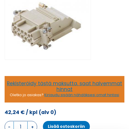
Rekisteröidy tästä maksutta, saat halvemmat
hinnat
Oletko jo asiakas?
Kirjaudu sisään nähdäksesi omat hintasi
42,24
€
/ kpl
(alv 0)
CTSE
Lisää ostoskoriin