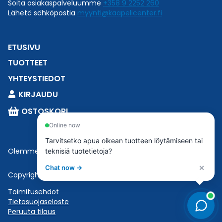
Soita asiakaspalveluumme
+358 9 2252 260
Lähetä sähköpostia
myynti@kaapelicenter.fi
ETUSIVU
TUOTTEET
YHTEYSTIEDOT
KIRJAUDU
OSTOSKORI
Online now
Tarvitsetko apua oikean tuotteen löytämiseen tai
Olemme osa
Esbeconia
.
teknisiä tuotetietoja?
×
Chat now →
Copyright © 2023 Esbecon | All Rights Reserved
Toimitusehdot
Tietosuojaseloste
Peruuta tilaus