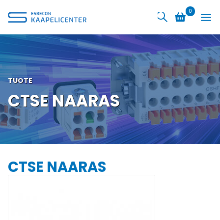
Siirry
0
sisältöön
TUOTE
CTSE NAARAS
CTSE NAARAS