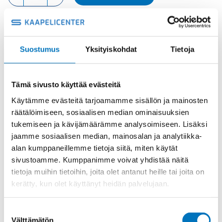
NAARAS
määrä
Tuotekoodi
CTSEF10R
Suostumus
Yksityiskohdat
Tietoja
Osasto
ILME -moninapaliittimet
,
Kosketinosat
,
Sisäosat
Toimitusaika: 1-7 päivää
Tämä sivusto käyttää evästeitä
Toimituskulut 35kg:n asti 25€.
Yli 35kg:n toimituskulut toteutuneiden kulujen mukaan.
Käytämme evästeitä tarjoamamme sisällön ja mainosten
räätälöimiseen, sosiaalisen median ominaisuuksien
tukemiseen ja kävijämäärämme analysoimiseen. Lisäksi
Valmistaja
ILME S.p.A
jaamme sosiaalisen median, mainosalan ja analytiikka-
Käyttölämpötila
'-40 °C...+125 °C
alan kumppaneillemme tietoja siitä, miten käytät
sivustoamme. Kumppanimme voivat yhdistää näitä
IP20 without enclosure, IP66/IP69
IP-luokka
tietoja muihin tietoihin, joita olet antanut heille tai joita on
with enclosure
kerätty, kun olet käyttänyt heidän palvelujaan.
Uros/Naaras
Naaras
Napaluku
10+PE
Suostumuksen
Välttämätön
Max. virta
16