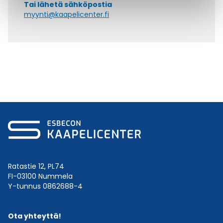
Tai lähetä sähköpostia
myynti@kaapelicenter.fi
Ratastie 12, PL74
FI-03100 Nummela
Y-tunnus 0862688-4
Ota yhteyttä!