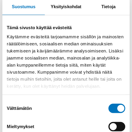
Suostumus
Yksityiskohdat
Tietoja
77,60
€
/ kpl
(alv 0)
Tämä sivusto käyttää evästeitä
CXM
Lisää ostoskoriin
8/0
Käytämme evästeitä tarjoamamme sisällön ja mainosten
UROS
räätälöimiseen, sosiaalisen median ominaisuuksien
määrä
tukemiseen ja kävijämäärämme analysoimiseen. Lisäksi
jaamme sosiaalisen median, mainosalan ja analytiikka-
Tuotekoodi
CXM8/0
alan kumppaneillemme tietoja siitä, miten käytät
Osasto
ILME -moninapaliittimet
sivustoamme. Kumppanimme voivat yhdistää näitä
Toimitusaika: 1-7 päivää
tietoja muihin tietoihin, joita olet antanut heille tai joita on
kerätty, kun olet käyttänyt heidän palvelujaan.
Toimituskulut 35kg:n asti 25€.
Yli 35kg:n toimituskulut toteutuneiden kulujen mukaan.
Suostumuksen
Välttämätön
valinta
Valmistaja
ILME S.p.A
Mieltymykset