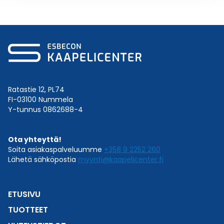
Ratastie 12, PL74
FI-03100 Nummela
Y-tunnus 0862688-4
Ota yhteyttä!
Soita asiakaspalveluumme
+358 9 2252 260
Lähetä sähköpostia
myynti@kaapelicenter.fi
ETUSIVU
TUOTTEET