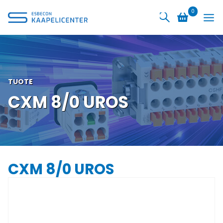
Siirry
0
sisältöön
TUOTE
CXM 8/0 UROS
CXM 8/0 UROS