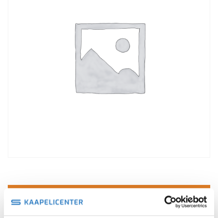
Rekisteröidy tästä maksutta, saat halvemmat
hinnat
Oletko jo asiakas?
Kirjaudu sisään nähdäksesi omat hintasi