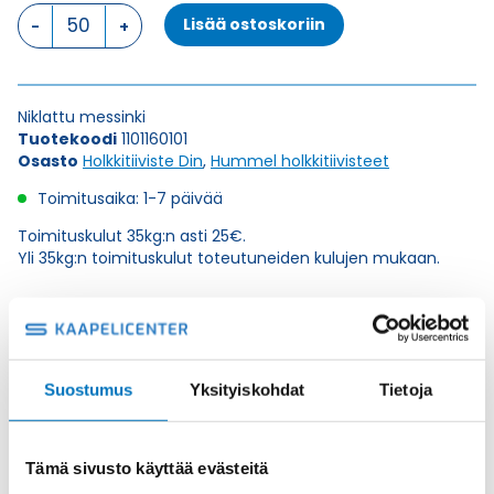
DIN
Lisää ostoskoriin
46320-
C4-
Ms
PG
Niklattu messinki
16
Tuotekoodi
1101160101
HOLKKITIIVISTE
Osasto
Holkkitiiviste Din
,
Hummel holkkitiivisteet
määrä
Toimitusaika: 1-7 päivää
Toimituskulut 35kg:n asti 25€.
Yli 35kg:n toimituskulut toteutuneiden kulujen mukaan.
Valmistaja
Hummel Ag
Korkeus H
22
Suostumus
Yksityiskohdat
Tietoja
Kierteen Pituus
6.5
Gl
Tuotenimi/Malli
DIN 46320-C4-Ms
Tämä sivusto käyttää evästeitä
Etim 7
EC000441