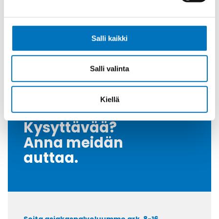
Kaapelille Mm
6,5 - 16 mm
Halkaisija Max.
16
[Mm]
Salli kaikki
Tiiviste
NBR
Salli valinta
Myyntierä
50
Kiellä
Kysyttävää?
Anna meidän
auttaa.