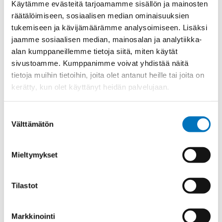
Käytämme evästeitä tarjoamamme sisällön ja mainosten
Materiaali
Niklattu messinki
räätälöimiseen, sosiaalisen median ominaisuuksien
tukemiseen ja kävijämäärämme analysoimiseen. Lisäksi
Kierre
PG
jaamme sosiaalisen median, mainosalan ja analytiikka-
Ulkokierre Ag
PG 16
alan kumppaneillemme tietoja siitä, miten käytät
sivustoamme. Kumppanimme voivat yhdistää näitä
Normen
RoHS
tietoja muihin tietoihin, joita olet antanut heille tai joita on
Min [C]
-20
kerätty, kun olet käyttänyt heidän palvelujaan.
Max [C]
80
Käyttölämpötila
'-20°C to +80°C
Suostumuksen
Välttämätön
valinta
IP 54;IP 65 in case of additional flat
Kotelointiluokka
seal at connection thread
Mieltymykset
Avaimenkuva 1
24
[Mm]
Avaimenkuva 2
Tilastot
22
[Mm]
Halkasija Min.
6.5
Markkinointi
[Mm]