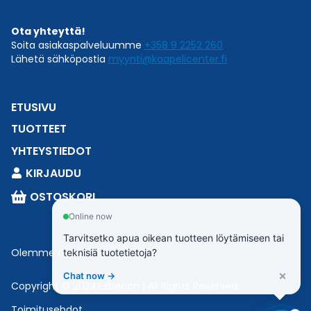
Ota yhteyttä!
Soita asiakaspalveluumme
+358 9 2252 260
Lähetä sähköpostia
myynti@kaapelicenter.fi
ETUSIVU
TUOTTEET
YHTEYSTIEDOT
KIRJAUDU
OSTOSKORI
Online now
Tarvitsetko apua oikean tuotteen löytämiseen tai
Olemme osa
Esbeconia
.
teknisiä tuotetietoja?
×
Chat now →
Copyright © 2023 Esbecon | All Rights Reserved
Toimitusehdot