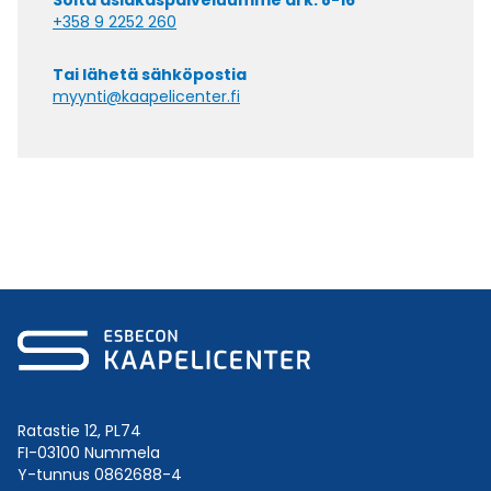
Soita asiakaspalveluumme ark. 8-16
+358 9 2252 260
Tai lähetä sähköpostia
myynti@kaapelicenter.fi
Ratastie 12, PL74
FI-03100 Nummela
Y-tunnus 0862688-4