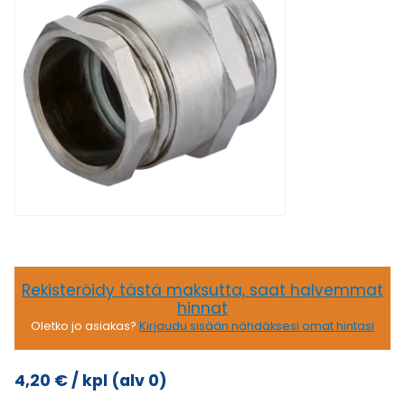
Rekisteröidy tästä maksutta, saat halvemmat
hinnat
Oletko jo asiakas?
Kirjaudu sisään nähdäksesi omat hintasi
4,20
€
/ kpl
(alv 0)