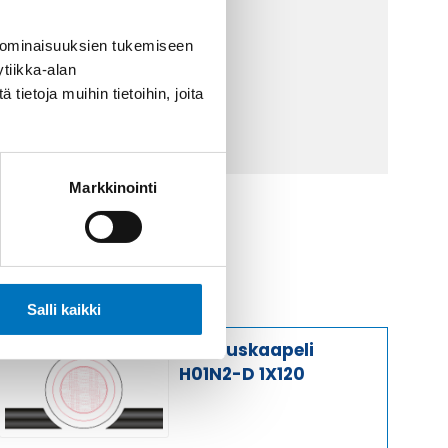
 9 2252 260
 ominaisuuksien tukemiseen
tiikka-alan
lähetä sähköpostia
ietoja muihin tietoihin, joita
ti@kaapelicenter.fi
Markkinointi
Salli kaikki
Hitsauskaapeli
H01N2-D 1X120