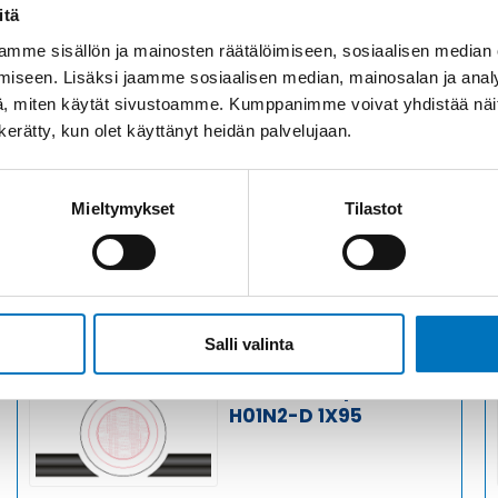
Kysyttävää?
itä
+358
Anna meidän
mme sisällön ja mainosten räätälöimiseen, sosiaalisen median
auttaa.
iseen. Lisäksi jaamme sosiaalisen median, mainosalan ja analy
Tai 
, miten käytät sivustoamme. Kumppanimme voivat yhdistää näitä t
myyn
n kerätty, kun olet käyttänyt heidän palvelujaan.
Mieltymykset
Tilastot
Saman kaapelin eri versiot
Salli valinta
Hitsauskaapeli
H01N2-D 1X95