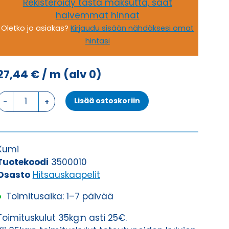
Rekisteröidy tästä maksutta, saat
halvemmat hinnat
Oletko jo asiakas?
Kirjaudu sisään nähdäksesi omat
hintasi
27,44
€
/ m
(alv 0)
Hitsauskaapeli
Lisää ostoskoriin
H01N2-
D
1X50
määrä
Kumi
Tuotekoodi
3500010
Osasto
Hitsauskaapelit
Toimitusaika: 1–7 päivää
Toimituskulut 35kg:n asti 25€.