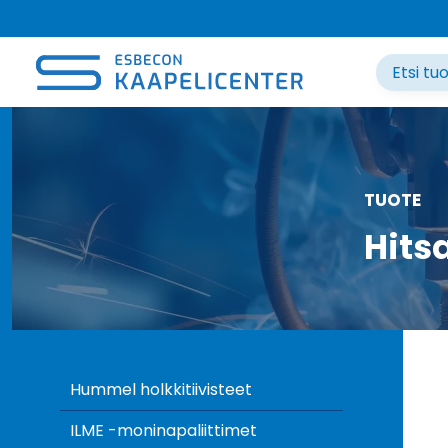
Siirry
sisältöön
TUOTE
Hits
Hummel holkkitiivisteet
ILME -moninapaliittimet