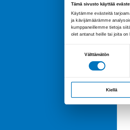
Tämä sivusto käyttää eväste
Käytämme evästeitä tarjoama
ja kävijämäärämme analysoim
kumppaneillemme tietoja siitä
olet antanut heille tai joita o
Suostumuksen
Välttämätön
valinta
Kiellä