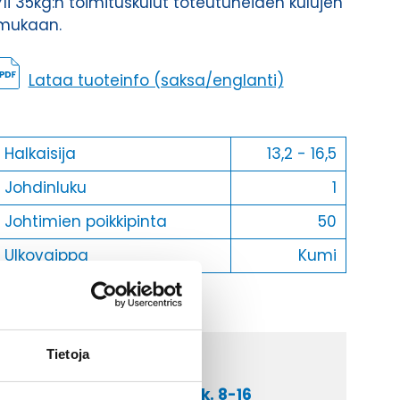
Yli 35kg:n toimituskulut toteutuneiden kulujen
mukaan.
Lataa tuoteinfo (saksa/englanti)
Halkaisija
13,2 - 16,5
Johdinluku
1
Johtimien poikkipinta
50
Ulkovaippa
Kumi
Tietoja
a asiakaspalveluumme ark. 8-16