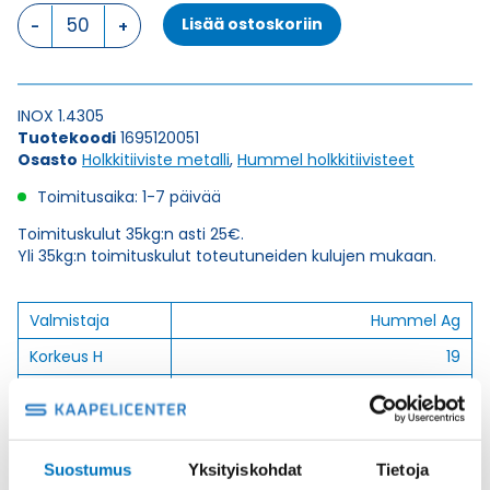
HSK-
Lisää ostoskoriin
INOX
(1.4305)
M
12
INOX 1.4305
x
Tuotekoodi
1695120051
1,5
Osasto
Holkkitiiviste metalli
,
Hummel holkkitiivisteet
HOLKKITIIVISTE
määrä
Toimitusaika: 1-7 päivää
Toimituskulut 35kg:n asti 25€.
Yli 35kg:n toimituskulut toteutuneiden kulujen mukaan.
Valmistaja
Hummel Ag
Korkeus H
19
Kierteen Pituus
6.5
Gl
Tuotenimi/Malli
HSK-INOX (1.4305)
Suostumus
Yksityiskohdat
Tietoja
Etim 7
EC000441