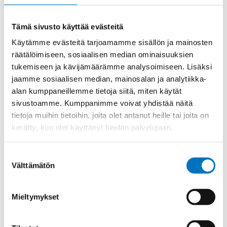
Materiaali
INOX 1.4305
Tämä sivusto käyttää evästeitä
Kierre
Metr.
Käytämme evästeitä tarjoamamme sisällön ja mainosten
Ulkokierre Ag
M 12 x 1,5
räätälöimiseen, sosiaalisen median ominaisuuksien
Normen
RoHS;M
tukemiseen ja kävijämäärämme analysoimiseen. Lisäksi
jaamme sosiaalisen median, mainosalan ja analytiikka-
Min [C]
-40
alan kumppaneillemme tietoja siitä, miten käytät
Max [C]
100
sivustoamme. Kumppanimme voivat yhdistää näitä
Käyttölämpötila
'-40°C to +100°C
tietoja muihin tietoihin, joita olet antanut heille tai joita on
kerätty, kun olet käyttänyt heidän palvelujaan.
O-Rengas
NBR
Kotelointiluokka
IP 68 – 10 bar;IP 69 K
Suostumuksen
Avaimenkuva 1
Välttämätön
valinta
14
[Mm]
Setrifikaatti
CE;VDE;UR;CSA;DNV-
Mieltymykset
Logot
GL;cUR;NEMA;Bahnzulassung
Halkasija Min.
2