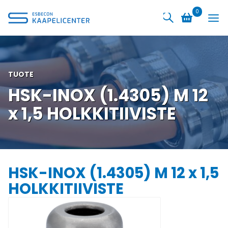
Siirry
0
sisältöön
TUOTE
HSK-INOX (1.4305) M 12
x 1,5 HOLKKITIIVISTE
HSK-INOX (1.4305) M 12 x 1,5
HOLKKITIIVISTE