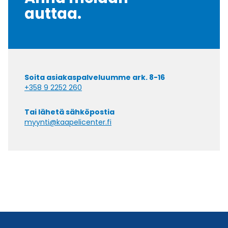
auttaa.
Soita asiakaspalveluumme ark. 8-16
+358 9 2252 260
Tai lähetä sähköpostia
myynti@kaapelicenter.fi