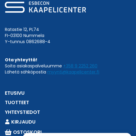
Ratastie 12, PL74
FI-03100 Nummela
Y-tunnus 0862688-4
Ota yhteyttä!
Soita asiakaspalveluumme
+358 9 2252 260
Lähetä sähköpostia
myynti@kaapelicenter.fi
ETUSIVU
TUOTTEET
YHTEYSTIEDOT
KIRJAUDU
OSTOSKORI