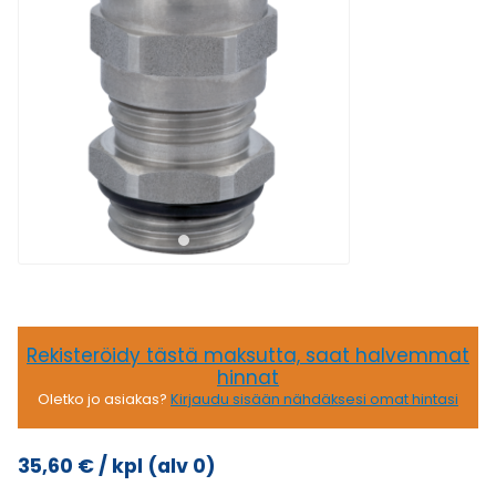
Rekisteröidy tästä maksutta, saat halvemmat
hinnat
Oletko jo asiakas?
Kirjaudu sisään nähdäksesi omat hintasi
35,60
€
/ kpl
(alv 0)