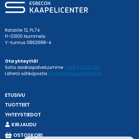
Ratastie 12, PL74
FI-03100 Nummela
Y-tunnus 0862688-4
Ota yhteyttä!
Soita asiakaspalveluumme
+358 9 2252 260
Lähetä sähköpostia
myynti@kaapelicenter.fi
ETUSIVU
TUOTTEET
YHTEYSTIEDOT
KIRJAUDU
OSTOSKORI