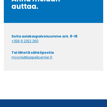
auttaa.
Soita asiakaspalveluumme ark. 8-16
+358 9 2252 260
Tai lähetä sähköpostia
myynti@kaapelicenter.fi