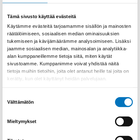
Materiaali
INOX 1.4305
Tämä sivusto käyttää evästeitä
Kierre
Metr.
Käytämme evästeitä tarjoamamme sisällön ja mainosten
Ulkokierre Ag
M 20 x 1,5
räätälöimiseen, sosiaalisen median ominaisuuksien
Normen
RoHS;M
tukemiseen ja kävijämäärämme analysoimiseen. Lisäksi
jaamme sosiaalisen median, mainosalan ja analytiikka-
Min [C]
-40
alan kumppaneillemme tietoja siitä, miten käytät
Max [C]
100
sivustoamme. Kumppanimme voivat yhdistää näitä
Käyttölämpötila
'-40°C to +100°C
tietoja muihin tietoihin, joita olet antanut heille tai joita on
kerätty, kun olet käyttänyt heidän palvelujaan.
O-Rengas
NBR
Kotelointiluokka
IP 68 – 10 bar;IP 69 K
Suostumuksen
Avaimenkuva 1
Välttämätön
valinta
24
[Mm]
Setrifikaatti
CE;VDE;UL;CSA;DNV-
Mieltymykset
Logot
GL;Bahnzulassung;cUL;NEMA
Halkasija Min.
7