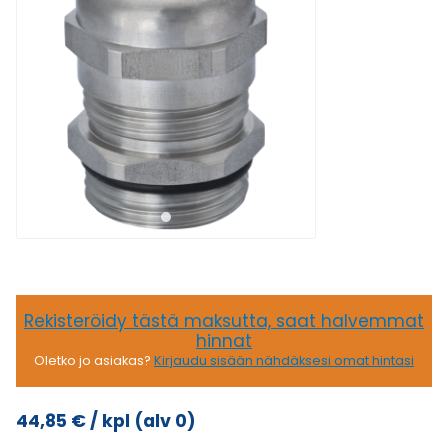
Rekisteröidy tästä maksutta, saat halvemmat
hinnat
Oletko jo asiakas?
Kirjaudu sisään nähdäksesi omat hintasi
44,85
€
/ kpl
(alv 0)