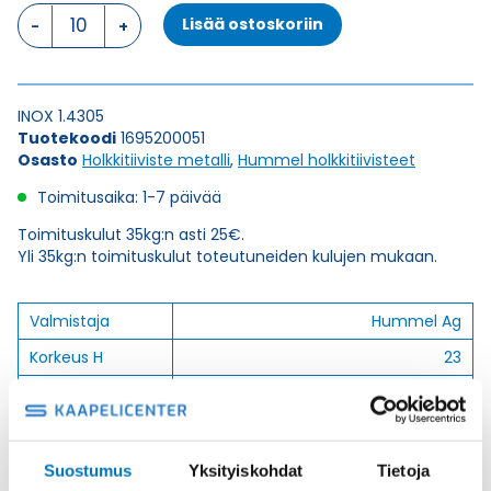
HSK-
Lisää ostoskoriin
INOX
(1.4305)
M
20
INOX 1.4305
x
Tuotekoodi
1695200051
1,5
Osasto
Holkkitiiviste metalli
,
Hummel holkkitiivisteet
HOLKKITIIVISTE
määrä
Toimitusaika: 1-7 päivää
Toimituskulut 35kg:n asti 25€.
Yli 35kg:n toimituskulut toteutuneiden kulujen mukaan.
Valmistaja
Hummel Ag
Korkeus H
23
Kierteen Pituus
6
Gl
Tuotenimi/Malli
HSK-INOX (1.4305)
Suostumus
Yksityiskohdat
Tietoja
Etim 7
EC000441