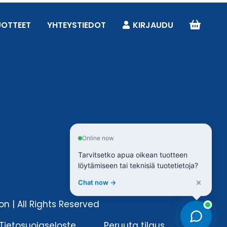
UOTTEET
YHTEYSTIEDOT
KIRJAUDU
Online now
Tarvitsetko apua oikean tuotteen
löytämiseen tai teknisiä tuotetietoja?
×
Chat now →
n | All Rights Reserved
Tietosuojaseloste
Peruuta tilaus