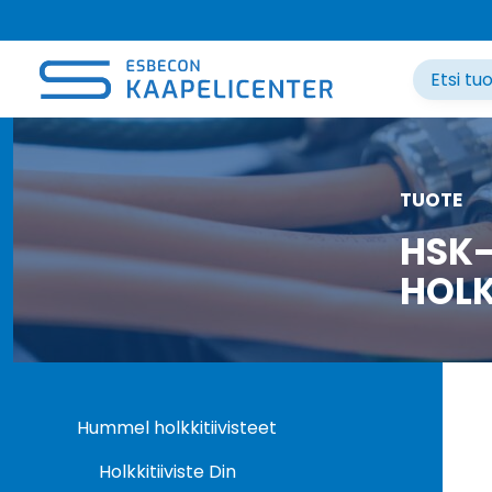
Siirry
sisältöön
TUOTE
HSK-
HOLK
Hummel holkkitiivisteet
Holkkitiiviste Din