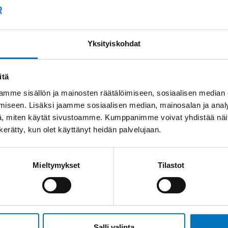
Yksityiskohdat
itä
mme sisällön ja mainosten räätälöimiseen, sosiaalisen median
iseen. Lisäksi jaamme sosiaalisen median, mainosalan ja analy
, miten käytät sivustoamme. Kumppanimme voivat yhdistää näitä t
n kerätty, kun olet käyttänyt heidän palvelujaan.
Mieltymykset
Tilastot
Salli valinta