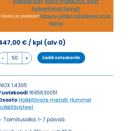
Rekisteröidy tästä maksutta, saat
halvemmat hinnat
Oletko jo asiakas?
Kirjaudu sisään nähdäksesi omat
hintasi
447,00
€
/ kpl
(alv 0)
HSK-
Lisää ostoskoriin
INOX
(1.4305)
M
63
INOX 1.4305
x
Tuotekoodi
1695630051
1,5
Osasto
Holkkitiiviste metalli
,
Hummel
HOLKKITIIVISTE
holkkitiivisteet
määrä
Toimitusaika: 1-7 päivää