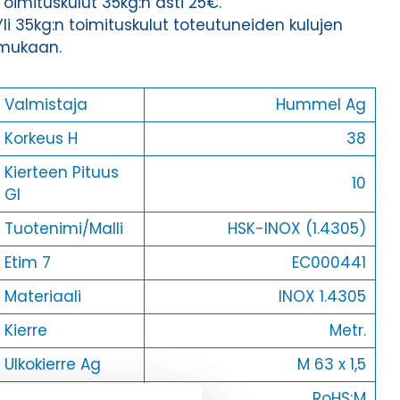
Toimituskulut 35kg:n asti 25€.
Yli 35kg:n toimituskulut toteutuneiden kulujen
mukaan.
Valmistaja
Hummel Ag
Korkeus H
38
Kierteen Pituus
10
Gl
Tuotenimi/Malli
HSK-INOX (1.4305)
Etim 7
EC000441
Materiaali
INOX 1.4305
Kierre
Metr.
Ulkokierre Ag
M 63 x 1,5
Normen
RoHS;M