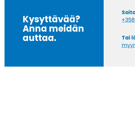
Soit
Kysyttävää?
+358
Anna meidän
auttaa.
Tai 
myyn