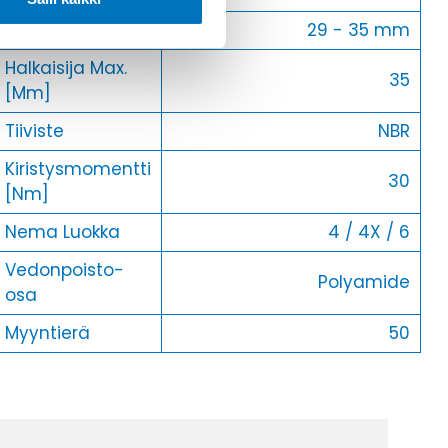
Kaapelille Mm
29 - 35 mm
Halkaisija Max.
35
[Mm]
Tiiviste
NBR
Kiristysmomentti
30
[Nm]
Nema Luokka
4 / 4X / 6
Vedonpoisto-
Polyamide
osa
Myyntierä
50