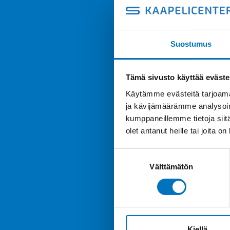
Suostumus
Tämä sivusto käyttää eväste
Käytämme evästeitä tarjoama
ja kävijämäärämme analysoim
kumppaneillemme tietoja siitä
olet antanut heille tai joita o
Suostumuksen
Välttämätön
valinta
Kiellä