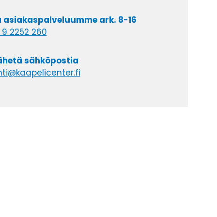
a asiakaspalveluumme ark. 8-16
 9 2252 260
lähetä sähköpostia
ti@kaapelicenter.fi