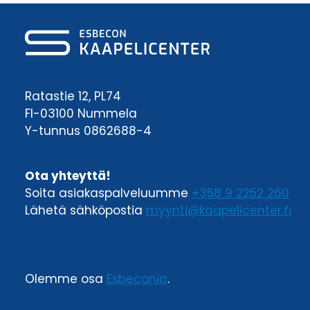
Ratastie 12, PL74
FI-03100 Nummela
Y-tunnus 0862688-4
Ota yhteyttä!
Soita asiakaspalveluumme
+358 9 2252 260
Lähetä sähköpostia
myynti@kaapelicenter.fi
Olemme osa
Esbeconia
.