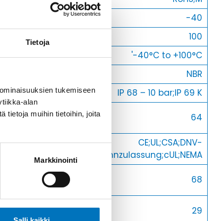
Min [C]
-40
Max [C]
100
Tietoja
Käyttölämpötila
'-40°C to +100°C
O-Rengas
NBR
 ominaisuuksien tukemiseen
Kotelointiluokka
IP 68 – 10 bar;IP 69 K
tiikka-alan
Avaimenkuva 1
ietoja muihin tietoihin, joita
64
[Mm]
Setrifikaatti
CE;UL;CSA;DNV-
Logot
GL;Bahnzulassung;cUL;NEMA
Markkinointi
Avaimenkuva 2
68
[Mm]
Halkasija Min.
29
[Mm]
Salli kaikki