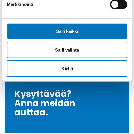
Halkaisija Max.
6.5
Markkinointi
[Mm]
HD-enclosure: VMQ (silicone), blue
Tiiviste
(similar RAL 5017)
Salli kaikki
Kiristysmomentti
4
[Nm]
Halkaisija D [Mm]
5.8
Salli valinta
Myyntierä
50
Kiellä
Kysyttävää?
Anna meidän
auttaa.