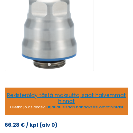
Rekisteröidy tästä maksutta, saat halvemmat
hinnat
Oletko jo asiakas?
Kirjaudu sisään nähdäksesi omat hintasi
66,28
€
/ kpl
(alv 0)