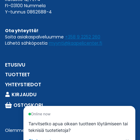
FI-03100 Nummela
Y-tunnus 0862688-4
Ota yhteyttä!
Soita asiakaspalveluumme
+358 9 2252 260
Lähetä sähköpostia
myynti@kaapelicenter.fi
ETUSIVU
TUOTTEET
YHTEYSTIEDOT
KIRJAUDU
OSTOSKORI
Online now
Tarvitsetko apua oikean tuotteen löytämiseen tai
Olemme osa
Esbeconia
.
teknisiä tuotetietoja?