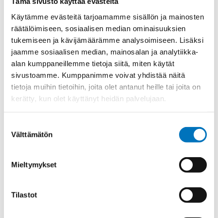
Tämä sivusto käyttää evästeitä
Etim 7
EC000441
Käytämme evästeitä tarjoamamme sisällön ja mainosten
Materiaali
INOX 1.4404
räätälöimiseen, sosiaalisen median ominaisuuksien
Kierre
Metr.
tukemiseen ja kävijämäärämme analysoimiseen. Lisäksi
jaamme sosiaalisen median, mainosalan ja analytiikka-
Ulkokierre Ag
M 12 x 1,5
alan kumppaneillemme tietoja siitä, miten käytät
Normen
EMV;M
sivustoamme. Kumppanimme voivat yhdistää näitä
tietoja muihin tietoihin, joita olet antanut heille tai joita on
Min [C]
-40
kerätty, kun olet käyttänyt heidän palvelujaan.
Max [C]
120
Käyttölämpötila
'-40°C to +120°C
Suostumuksen
Välttämätön
Kotelointiluokka
IP 68
valinta
Avaimenkuva 1
14
[Mm]
Mieltymykset
Halkasija Min.
3.5
[Mm]
Tilastot
Kaapelille Mm
3,5 - 6,5 mm