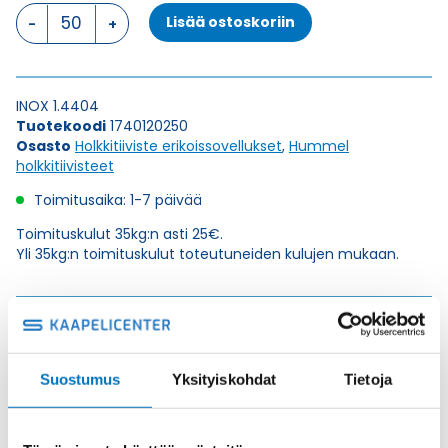
HSK-
Lisää ostoskoriin
INOX-
HD
M
12
INOX 1.4404
x
Tuotekoodi
1740120250
1,5
Osasto
Holkkitiiviste erikoissovellukset
,
Hummel
HOLKKITIIVISTE
holkkitiivisteet
määrä
Toimitusaika: 1-7 päivää
Toimituskulut 35kg:n asti 25€.
Yli 35kg:n toimituskulut toteutuneiden kulujen mukaan.
Valmistaja
Hummel Ag
Korkeus H
30
Kierteen Pituus
Suostumus
Yksityiskohdat
Tietoja
6
Gl
Tuotenimi/Malli
HSK-INOX-HD