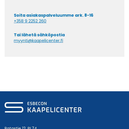
Soita asiakaspalveluumme ark. 8-16
+358 9 2252 260
Tai lähetä sähköpostia
myynti@kaapelicenter.fi
Ratastie 12, PL74