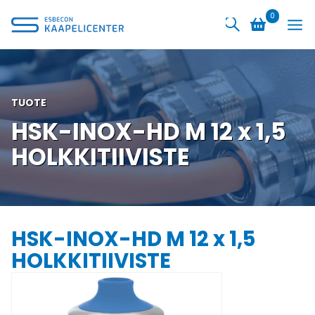
Siirry
0
sisältöön
TUOTE
HSK-INOX-HD M 12 x 1,5
HOLKKITIIVISTE
HSK-INOX-HD M 12 x 1,5
HOLKKITIIVISTE