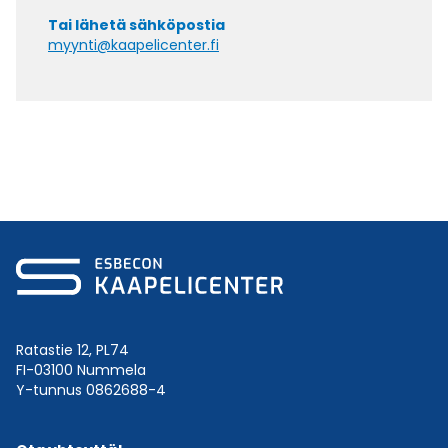
Tai lähetä sähköpostia
myynti@kaapelicenter.fi
Ratastie 12, PL74
FI-03100 Nummela
Y-tunnus 0862688-4