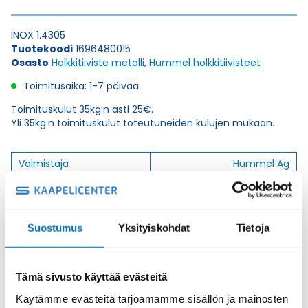
INOX 1.4305
Tuotekoodi
1696480015
Osasto
Holkkitiiviste metalli
,
Hummel holkkitiivisteet
Toimitusaika: 1-7 päivää
Toimituskulut 35kg:n asti 25€.
Yli 35kg:n toimituskulut toteutuneiden kulujen mukaan.
Valmistaja
Hummel Ag
Korkeus H
38
Kierteen Pituus Gl
10
Suostumus
Yksityiskohdat
Tietoja
Tuotenimi/Malli
HSK-INOX-PVDF (1.4305)
Etim 7
EC000441
Materiaali
INOX 1.4305
Tämä sivusto käyttää evästeitä
Käytämme evästeitä tarjoamamme sisällön ja mainosten
Kierre
PG