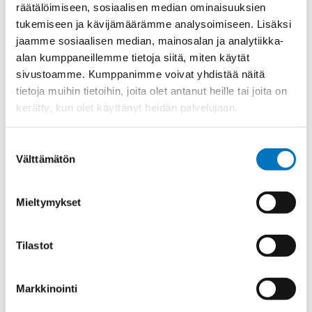
räätälöimiseen, sosiaalisen median ominaisuuksien
Ulkokierre Ag
PG 48
tukemiseen ja kävijämäärämme analysoimiseen. Lisäksi
Normen
RoHS
jaamme sosiaalisen median, mainosalan ja analytiikka-
alan kumppaneillemme tietoja siitä, miten käytät
Min [C]
-35
sivustoamme. Kumppanimme voivat yhdistää näitä
Max [C]
150
tietoja muihin tietoihin, joita olet antanut heille tai joita on
Käyttölämpötila
'-35°C to +150°C
kerätty, kun olet käyttänyt heidän palvelujaan.
O-Rengas
FKM
Suostumuksen
Kotelointiluokka
IP 68 – 10 bar;IP 69 K
Välttämätön
valinta
Avaimenkuva 1 [Mm]
64
Setrifikaatti Logot
cUL;NEMA;DNV-GL;UL
Mieltymykset
Halkasija Min.[Mm]
29
Kaapelille Mm
29 - 35 mm
Tilastot
Halkaisija Max. [Mm]
35
Markkinointi
Tiiviste
FKM