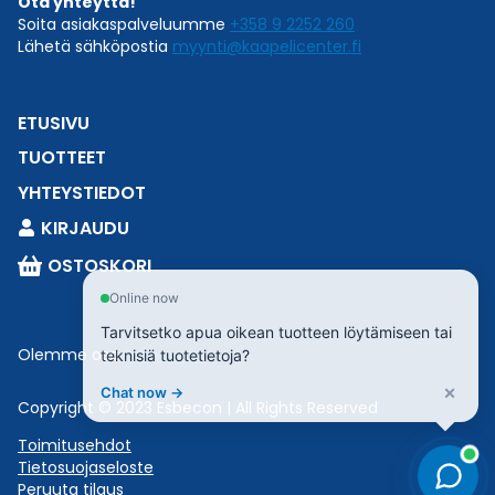
Ota yhteyttä!
Soita asiakaspalveluumme
+358 9 2252 260
Lähetä sähköpostia
myynti@kaapelicenter.fi
ETUSIVU
TUOTTEET
YHTEYSTIEDOT
KIRJAUDU
OSTOSKORI
Online now
Tarvitsetko apua oikean tuotteen löytämiseen tai
Olemme osa
Esbeconia
.
teknisiä tuotetietoja?
×
Chat now →
Copyright © 2023 Esbecon | All Rights Reserved
Toimitusehdot
Tietosuojaseloste
Peruuta tilaus