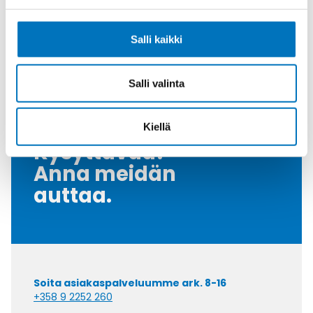
Kiristysmomentti [Nm]
30
Nema Luokka
4 / 4X / 6
Salli kaikki
Vedonpoisto-osa
PVDF
Myyntierä
10
Salli valinta
Kiellä
Kysyttävää?
Anna meidän
auttaa.
Soita asiakaspalveluumme ark. 8-16
+358 9 2252 260