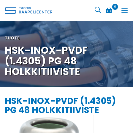
Siirry
0
sisältöön
TUOTE
HSK-INOX-PVDF
(1.4305) PG 48
HOLKKITIIVISTE
HSK-INOX-PVDF (1.4305)
PG 48 HOLKKITIIVISTE