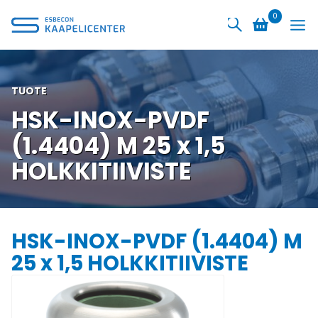
Siirry
0
sisältöön
TUOTE
HSK-INOX-PVDF
(1.4404) M 25 x 1,5
HOLKKITIIVISTE
HSK-INOX-PVDF (1.4404) M
25 x 1,5 HOLKKITIIVISTE