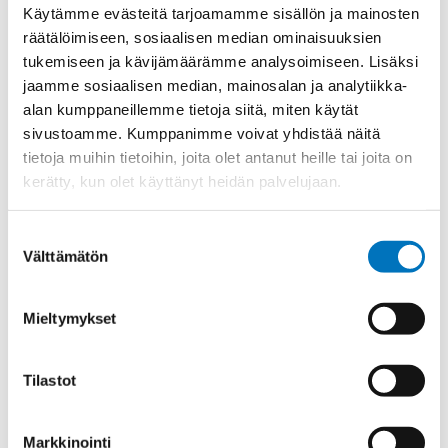
Materiaali
INOX 1.4404
Käytämme evästeitä tarjoamamme sisällön ja mainosten
räätälöimiseen, sosiaalisen median ominaisuuksien
Kierre
Metr.
tukemiseen ja kävijämäärämme analysoimiseen. Lisäksi
Ulkokierre Ag
M 25 x 1,5
jaamme sosiaalisen median, mainosalan ja analytiikka-
Normen
RoHS;M
alan kumppaneillemme tietoja siitä, miten käytät
sivustoamme. Kumppanimme voivat yhdistää näitä
Min [C]
-35
tietoja muihin tietoihin, joita olet antanut heille tai joita on
Max [C]
150
kerätty, kun olet käyttänyt heidän palvelujaan.
Käyttölämpötila
'-35°C to +150°C
Suostumuksen
O-Rengas
FKM
Välttämätön
valinta
Kotelointiluokka
IP 68 – 10 bar;IP 69 K
Avaimenkuva 1 [Mm]
30
Mieltymykset
Setrifikaatti Logot
NEMA;cUL;DNV-GL;UL
Halkasija Min.[Mm]
9
Tilastot
Kaapelille Mm
9 - 16 mm
Halkaisija Max. [Mm]
16
Markkinointi