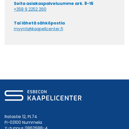
Soita asiakaspalveluumme ark. 8-16
+358 9 2252 260
Tai lähetä sähköpostia
myynti@kaapelicenter.fi
Ratastie 12, PL74
FI-03100 Nummela
Y-tunnus 0862688-4