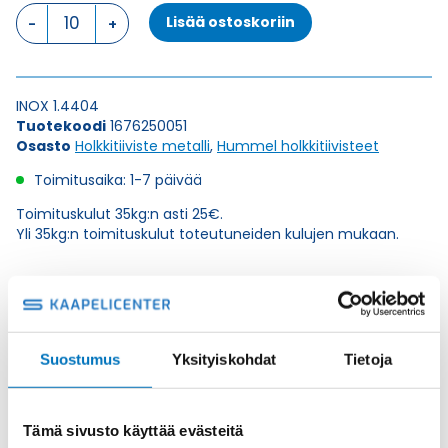
HSK-
Lisää ostoskoriin
INOX-
PVDF
(1.4404)
M
INOX 1.4404
25
Tuotekoodi
1676250051
x
Osasto
Holkkitiiviste metalli
,
Hummel holkkitiivisteet
1,5
HOLKKITIIVISTE
Toimitusaika: 1-7 päivää
määrä
Toimituskulut 35kg:n asti 25€.
Yli 35kg:n toimituskulut toteutuneiden kulujen mukaan.
Valmistaja
Hummel Ag
Korkeus H
24
Kierteen Pituus Gl
7
Suostumus
Yksityiskohdat
Tietoja
Tuotenimi/Malli
HSK-INOX-PVDF (1.4404)
Etim 7
EC000441
Tämä sivusto käyttää evästeitä