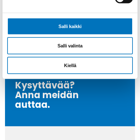
Tiiviste
FKM
Kiristysmomentti [Nm]
12
Salli kaikki
Nema Luokka
4 / 4X / 6
Vedonpoisto-osa
PVDF
Salli valinta
Myyntierä
10
Kiellä
Kysyttävää?
Anna meidän
auttaa.