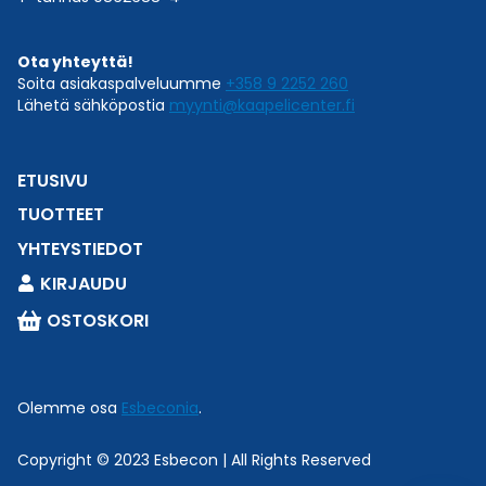
Ota yhteyttä!
Soita asiakaspalveluumme
+358 9 2252 260
Lähetä sähköpostia
myynti@kaapelicenter.fi
ETUSIVU
TUOTTEET
YHTEYSTIEDOT
KIRJAUDU
OSTOSKORI
Olemme osa
Esbeconia
.
Copyright © 2023 Esbecon | All Rights Reserved