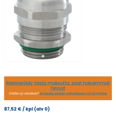
Rekisteröidy tästä maksutta, saat halvemmat
hinnat
Oletko jo asiakas?
Kirjaudu sisään nähdäksesi omat hintasi
87,52
€
/ kpl
(alv 0)