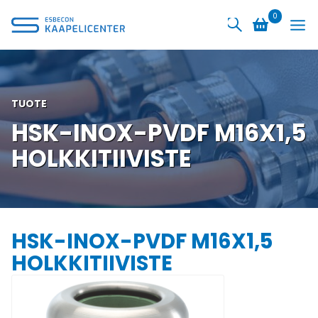
Siirry
0
sisältöön
TUOTE
HSK-INOX-PVDF M16X1,5
HOLKKITIIVISTE
HSK-INOX-PVDF M16X1,5
HOLKKITIIVISTE