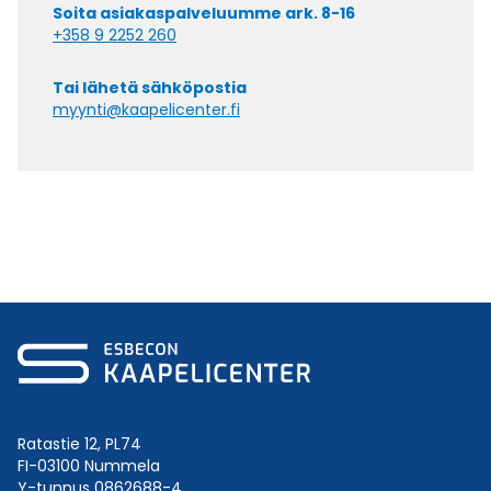
Soita asiakaspalveluumme ark. 8-16
+358 9 2252 260
Tai lähetä sähköpostia
myynti@kaapelicenter.fi
Ratastie 12, PL74
FI-03100 Nummela
Y-tunnus 0862688-4