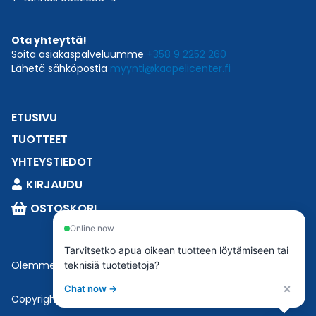
Ota yhteyttä!
Soita asiakaspalveluumme
+358 9 2252 260
Lähetä sähköpostia
myynti@kaapelicenter.fi
ETUSIVU
TUOTTEET
YHTEYSTIEDOT
KIRJAUDU
OSTOSKORI
Online now
Tarvitsetko apua oikean tuotteen löytämiseen tai
Olemme osa
Esbeconia
.
teknisiä tuotetietoja?
×
Chat now →
Copyright © 2023 Esbecon | All Rights Reserved