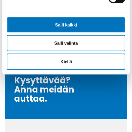
Tiiviste
FKM
Kiristysmomentti [Nm]
5
Salli kaikki
Nema Luokka
4 / 4X / 6
Vedonpoisto-osa
PVDF
Salli valinta
Myyntierä
10
Kiellä
Kysyttävää?
Anna meidän
auttaa.