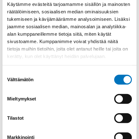
Materiaali
INOX 1.4305
Käytämme evästeitä tarjoamamme sisällön ja mainosten
räätälöimiseen, sosiaalisen median ominaisuuksien
Kierre
Metr.
tukemiseen ja kävijämäärämme analysoimiseen. Lisäksi
Ulkokierre Ag
M 16 x 1,5
jaamme sosiaalisen median, mainosalan ja analytiikka-
Normen
RoHS;M
alan kumppaneillemme tietoja siitä, miten käytät
sivustoamme. Kumppanimme voivat yhdistää näitä
Min [C]
-35
tietoja muihin tietoihin, joita olet antanut heille tai joita on
Max [C]
150
kerätty, kun olet käyttänyt heidän palvelujaan.
Käyttölämpötila
'-35°C to +150°C
Suostumuksen
O-Rengas
FKM
Välttämätön
valinta
Kotelointiluokka
IP 68 – 10 bar;IP 69 K
Avaimenkuva 1 [Mm]
22
Mieltymykset
Setrifikaatti Logot
cUR;UR;NEMA;DNV-GL
Halkasija Min.[Mm]
5
Tilastot
Kaapelille Mm
5 - 10 mm
Halkaisija Max. [Mm]
10
Markkinointi