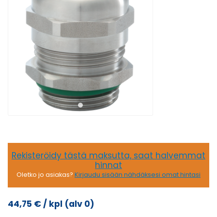
Rekisteröidy tästä maksutta, saat halvemmat
hinnat
Oletko jo asiakas?
Kirjaudu sisään nähdäksesi omat hintasi
44,75
€
/ kpl
(alv 0)