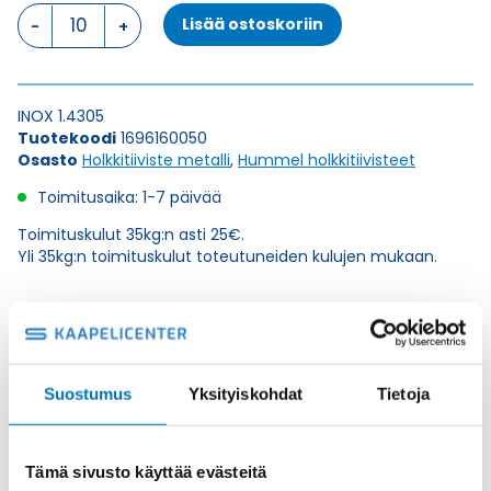
HSK-
Lisää ostoskoriin
INOX-
PVDF
M16X1,5
HOLKKITIIVISTE
INOX 1.4305
määrä
Tuotekoodi
1696160050
Osasto
Holkkitiiviste metalli
,
Hummel holkkitiivisteet
Toimitusaika: 1-7 päivää
Toimituskulut 35kg:n asti 25€.
Yli 35kg:n toimituskulut toteutuneiden kulujen mukaan.
Valmistaja
Hummel Ag
Korkeus H
22
Kierteen Pituus Gl
6
Suostumus
Yksityiskohdat
Tietoja
Tuotenimi/Malli
HSK-INOX-PVDF (1.4305)
Etim 7
EC000441
Tämä sivusto käyttää evästeitä