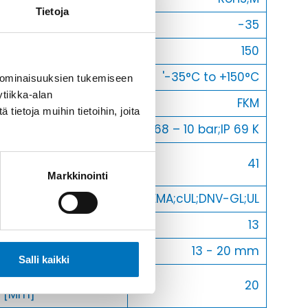
Tietoja
Min [C]
-35
Max [C]
150
Käyttölämpötila
'-35°C to +150°C
 ominaisuuksien tukemiseen
tiikka-alan
O-Rengas
FKM
ietoja muihin tietoihin, joita
Kotelointiluokka
IP 68 – 10 bar;IP 69 K
Avaimenkuva 1
41
[Mm]
Markkinointi
Setrifikaatti Logot
NEMA;cUL;DNV-GL;UL
Halkasija Min.[Mm]
13
Kaapelille Mm
13 - 20 mm
Salli kaikki
Halkaisija Max.
20
[Mm]