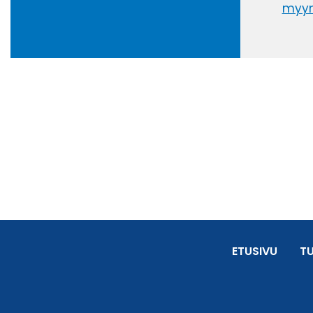
myyn
ETUSIVU
T