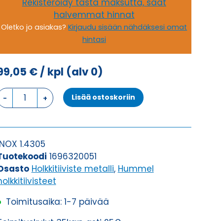
Rekisteröidy tästä maksutta, saat
halvemmat hinnat
Oletko jo asiakas?
Kirjaudu sisään nähdäksesi omat
hintasi
99,05
€
/ kpl
(alv 0)
HSK-
Lisää ostoskoriin
INOX-
PVDF
M32X1,5
HOLKKITIIVISTE
INOX 1.4305
määrä
Tuotekoodi
1696320051
Osasto
Holkkitiiviste metalli
,
Hummel
holkkitiivisteet
Toimitusaika: 1-7 päivää