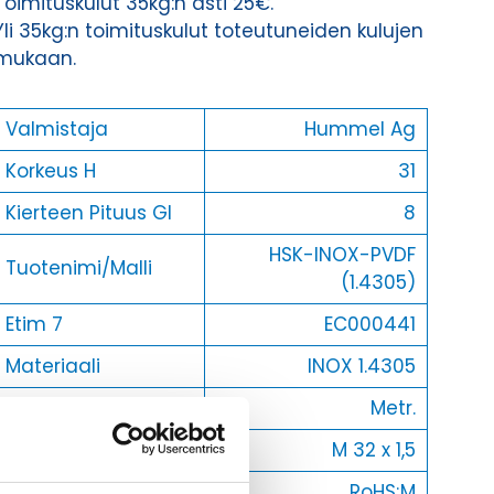
Toimituskulut 35kg:n asti 25€.
Yli 35kg:n toimituskulut toteutuneiden kulujen
mukaan.
Valmistaja
Hummel Ag
Korkeus H
31
Kierteen Pituus Gl
8
HSK-INOX-PVDF
Tuotenimi/Malli
(1.4305)
Etim 7
EC000441
Materiaali
INOX 1.4305
Kierre
Metr.
Ulkokierre Ag
M 32 x 1,5
Normen
RoHS;M