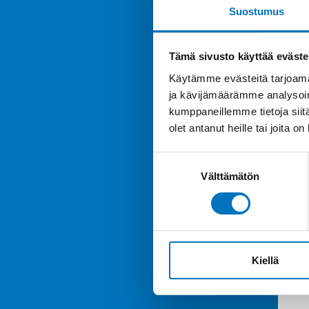
Suostumus
Tämä sivusto käyttää eväste
Käytämme evästeitä tarjoama
ja kävijämäärämme analysoim
kumppaneillemme tietoja siitä
olet antanut heille tai joita o
Suostumuksen
Välttämätön
valinta
Kiellä