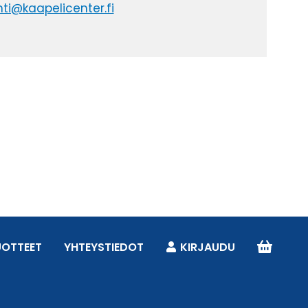
ti@kaapelicenter.fi
UOTTEET
YHTEYSTIEDOT
KIRJAUDU