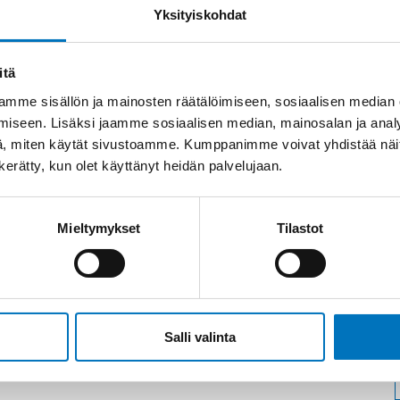
Yksityiskohdat
itä
mme sisällön ja mainosten räätälöimiseen, sosiaalisen median
iseen. Lisäksi jaamme sosiaalisen median, mainosalan ja analy
, miten käytät sivustoamme. Kumppanimme voivat yhdistää näitä t
n kerätty, kun olet käyttänyt heidän palvelujaan.
Mieltymykset
Tilastot
Salli valinta