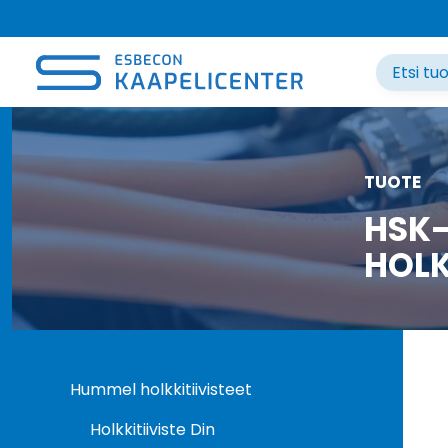
Siirry
sisältöön
TUOTE
HSK-
HOLK
Hummel holkkitiivisteet
Holkkitiiviste Din