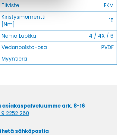
Tiiviste
FKM
Kiristysmomentti
15
[Nm]
Nema Luokka
4 / 4X / 6
Vedonpoisto-osa
PVDF
Myyntierä
1
a asiakaspalveluumme ark. 8-16
 9 2252 260
lähetä sähköpostia