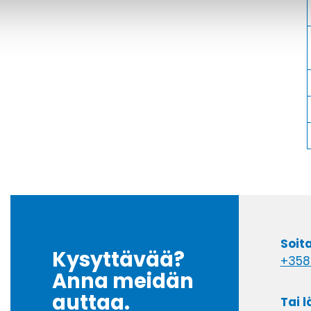
Soit
Kysyttävää?
+358
Anna meidän
auttaa.
Tai 