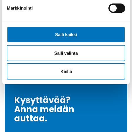
Halkaisija Max.
7
Markkinointi
[Mm]
Tiiviste
NBR
Kiristysmomentti
2.5
Salli kaikki
[Nm]
Nema Luokka
4 / 4X / 6
Salli valinta
Väri
Harmaa
Myyntierä
1
Kiellä
Kysyttävää?
Anna meidän
auttaa.