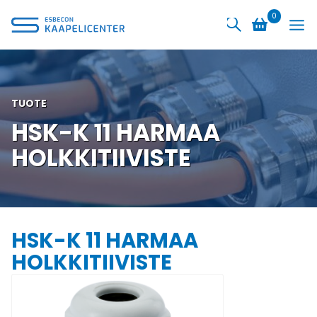
Siirry
0
sisältöön
TUOTE
HSK-K 11 HARMAA
HOLKKITIIVISTE
HSK-K 11 HARMAA
HOLKKITIIVISTE