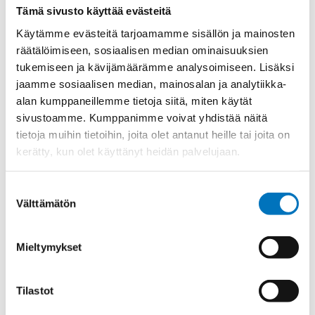
Materiaali
Polyamidi V0, UL 94 mukaan
Tämä sivusto käyttää evästeitä
Kierre
PG
Käytämme evästeitä tarjoamamme sisällön ja mainosten
räätälöimiseen, sosiaalisen median ominaisuuksien
Ulkokierre Ag
PG 11
tukemiseen ja kävijämäärämme analysoimiseen. Lisäksi
Normen
RoHS
jaamme sosiaalisen median, mainosalan ja analytiikka-
Min [C]
-40
alan kumppaneillemme tietoja siitä, miten käytät
sivustoamme. Kumppanimme voivat yhdistää näitä
Max [C]
100
tietoja muihin tietoihin, joita olet antanut heille tai joita on
Käyttölämpötila
'-40°C to +100°C
kerätty, kun olet käyttänyt heidän palvelujaan.
IP 68 – 10 bar;IP 69 K with additional
Kotelointiluokka
o-ring
Suostumuksen
Välttämätön
Avaimenkuva 1
valinta
22
[Mm]
DNV-
Mieltymykset
Setrifikaatti Logot
GL;UR;CSA;NEMA;Bahnzulassung;cUR
Halkasija Min.[Mm]
3
Tilastot
Kaapelille Mm
3 - 7 mm