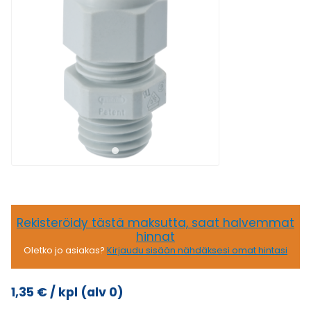
Rekisteröidy tästä maksutta, saat halvemmat
hinnat
Oletko jo asiakas?
Kirjaudu sisään nähdäksesi omat hintasi
1,35
€
/ kpl
(alv 0)