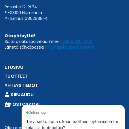
Ratastie 12, PL74
FI-03100 Nummela
Y-tunnus 0862688-4
Ota yhteyttä!
Soita asiakaspalveluumme
+358 9 2252 260
Lähetä sähköpostia
myynti@kaapelicenter.fi
ETUSIVU
TUOTTEET
YHTEYSTIEDOT
KIRJAUDU
OSTOSKORI
Online now
Tarvitsetko apua oikean tuotteen löytämiseen tai
Olemme osa
Esbeconia
.
teknisiä tuotetietoja?