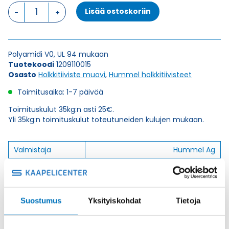
HSK-
Lisää ostoskoriin
K
11
HARMAA
HOLKKITIIVISTE
Polyamidi V0, UL 94 mukaan
määrä
Tuotekoodi
1209110015
Osasto
Holkkitiiviste muovi
,
Hummel holkkitiivisteet
Toimitusaika: 1-7 päivää
Toimituskulut 35kg:n asti 25€.
Yli 35kg:n toimituskulut toteutuneiden kulujen mukaan.
Valmistaja
Hummel Ag
Korkeus H
25
Kierteen Pituus Gl
8
Tuotenimi/Malli
HSK-K
Suostumus
Yksityiskohdat
Tietoja
Etim 7
EC000441