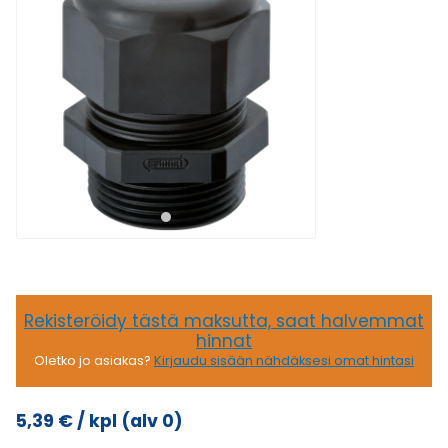
Rekisteröidy tästä maksutta, saat halvemmat
hinnat
Oletko jo asiakas?
Kirjaudu sisään nähdäksesi omat hintasi
5,39
€
/ kpl
(alv 0)