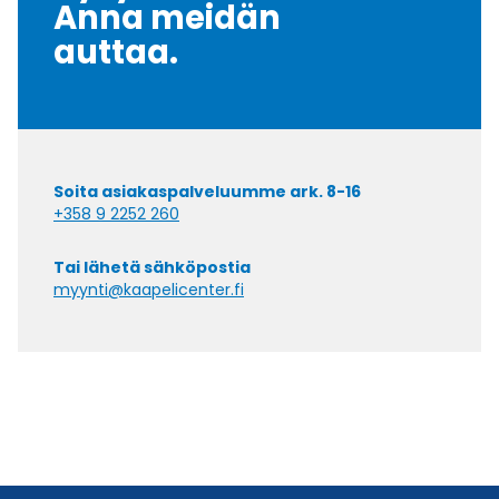
Anna meidän
auttaa.
Soita asiakaspalveluumme ark. 8-16
+358 9 2252 260
Tai lähetä sähköpostia
myynti@kaapelicenter.fi