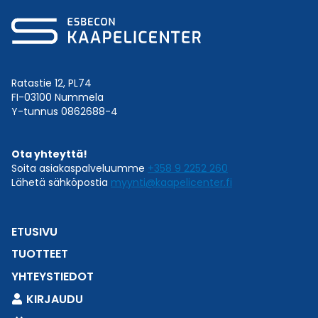
Ratastie 12, PL74
FI-03100 Nummela
Y-tunnus 0862688-4
Ota yhteyttä!
Soita asiakaspalveluumme
+358 9 2252 260
Lähetä sähköpostia
myynti@kaapelicenter.fi
ETUSIVU
TUOTTEET
YHTEYSTIEDOT
KIRJAUDU