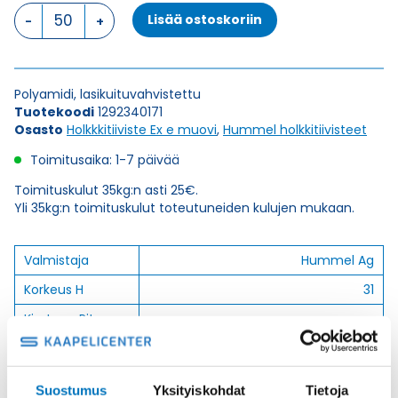
HSK-
Lisää ostoskoriin
K-
Ex-
Active
NPT
Polyamidi, lasikuituvahvistettu
3/4"
Tuotekoodi
1292340171
HOLKKITIIVISTE
Osasto
Holkkkitiiviste Ex e muovi
,
Hummel holkkitiivisteet
määrä
Toimitusaika: 1-7 päivää
Toimituskulut 35kg:n asti 25€.
Yli 35kg:n toimituskulut toteutuneiden kulujen mukaan.
Valmistaja
Hummel Ag
Korkeus H
31
Kierteen Pituus
14
Gl
Tuotenimi/Malli
HSK-K-Ex-Active
Suostumus
Yksityiskohdat
Tietoja
Etim 7
EC000441