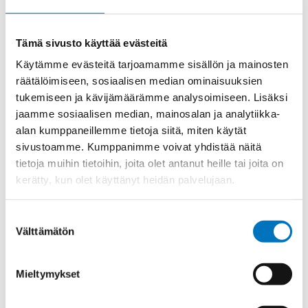
Materiaali
Polyamidi, lasikuituvahvistettu
Kierre
NPT
Tämä sivusto käyttää evästeitä
Käytämme evästeitä tarjoamamme sisällön ja mainosten
Ulkokierre Ag
NPT 3/4"
räätälöimiseen, sosiaalisen median ominaisuuksien
Normen
RoHS
tukemiseen ja kävijämäärämme analysoimiseen. Lisäksi
Min [C]
-20
jaamme sosiaalisen median, mainosalan ja analytiikka-
alan kumppaneillemme tietoja siitä, miten käytät
Max [C]
85
sivustoamme. Kumppanimme voivat yhdistää näitä
Käyttölämpötila
'-20°C to +85°C
tietoja muihin tietoihin, joita olet antanut heille tai joita on
O-Rengas
NBR
kerätty, kun olet käyttänyt heidän palvelujaan.
Kotelointiluokka
IP 68 – 10 bar
Suostumuksen
Avaimenkuva 1
33
Välttämätön
valinta
[Mm]
Class I Div 2 Groups A;Class II Div 1
Mieltymykset
Ex-suojaus Taso
Groups E ;II 1D Ex ta IIIC Da;II 2G Ex eb
IIC Gb