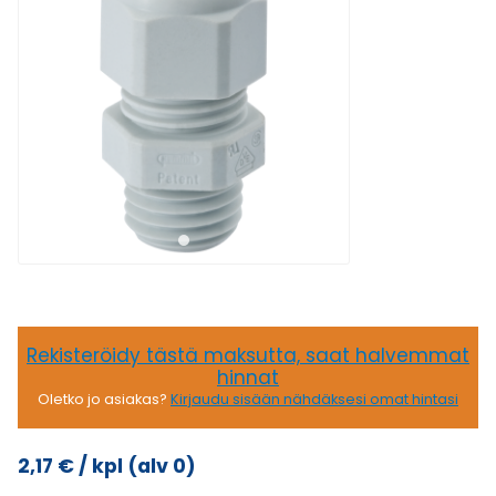
Rekisteröidy tästä maksutta, saat halvemmat
hinnat
Oletko jo asiakas?
Kirjaudu sisään nähdäksesi omat hintasi
2,17
€
/ kpl
(alv 0)