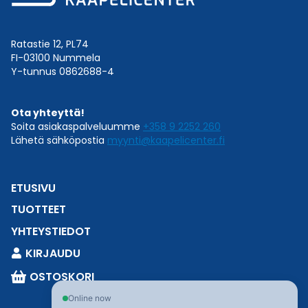
Ratastie 12, PL74
FI-03100 Nummela
Y-tunnus 0862688-4
Ota yhteyttä!
Soita asiakaspalveluumme
+358 9 2252 260
Lähetä sähköpostia
myynti@kaapelicenter.fi
ETUSIVU
TUOTTEET
YHTEYSTIEDOT
KIRJAUDU
OSTOSKORI
Online now