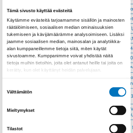
Materiaali
Polyamidi V0, UL 94 muka
Tämä sivusto käyttää evästeitä
Kierre
Met
Käytämme evästeitä tarjoamamme sisällön ja mainosten
räätälöimiseen, sosiaalisen median ominaisuuksien
Ulkokierre Ag
M 25 x 1
tukemiseen ja kävijämäärämme analysoimiseen. Lisäksi
Normen
RoHS
jaamme sosiaalisen median, mainosalan ja analytiikka-
Min [C]
-4
alan kumppaneillemme tietoja siitä, miten käytät
sivustoamme. Kumppanimme voivat yhdistää näitä
Max [C]
1
tietoja muihin tietoihin, joita olet antanut heille tai joita on
Käyttölämpötila
'-40°C to +100
kerätty, kun olet käyttänyt heidän palvelujaan.
IP 68 – 10 bar;IP 69 K with additional 
Kotelointiluokka
ri
Suostumuksen
Välttämätön
Avaimenkuva 1
valinta
[Mm]
Setrifikaatti
DNV
Mieltymykset
Logot
GL;UL;CSA;VDE;CE;NEMA;Bahnzulassung;c
Halkasija Min.
Tilastot
[Mm]