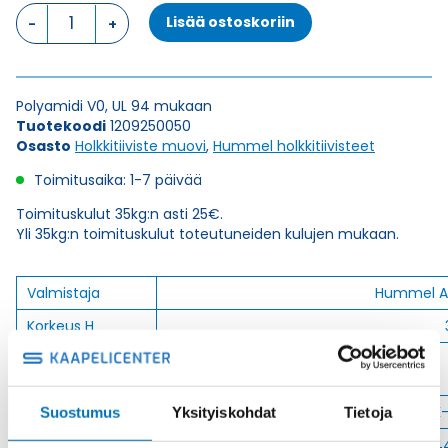
HSK-
Lisää ostoskoriin
K
M25X1,5
HARMAA
HOLKKITIIVISTE
Polyamidi V0, UL 94 mukaan
määrä
Tuotekoodi
1209250050
Osasto
Holkkitiiviste muovi
,
Hummel holkkitiivisteet
Toimitusaika: 1-7 päivää
Toimituskulut 35kg:n asti 25€.
Yli 35kg:n toimituskulut toteutuneiden kulujen mukaan.
Valmistaja
Hummel A
Korkeus H
Kierteen Pituus
Gl
Tuotenimi/Malli
HSK
Suostumus
Yksityiskohdat
Tietoja
Etim 7
EC0004