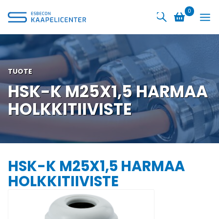
Siirry
0
sisältöön
TUOTE
HSK-K M25X1,5 HARMAA
HOLKKITIIVISTE
HSK-K M25X1,5 HARMAA
HOLKKITIIVISTE