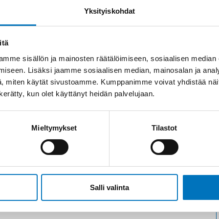
Yksityiskohdat
itä
mme sisällön ja mainosten räätälöimiseen, sosiaalisen median
iseen. Lisäksi jaamme sosiaalisen median, mainosalan ja analy
, miten käytät sivustoamme. Kumppanimme voivat yhdistää näitä t
n kerätty, kun olet käyttänyt heidän palvelujaan.
Mieltymykset
Tilastot
Salli valinta