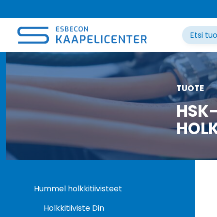
Siirry
sisältöön
TUOTE
HSK-
HOLK
Hummel holkkitiivisteet
Holkkitiiviste Din