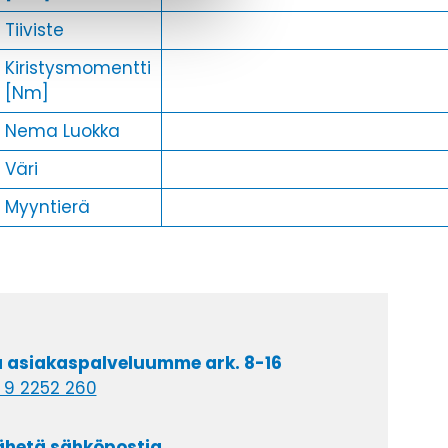
Tiiviste
Kiristysmomentti
[Nm]
Nema Luokka
Väri
Myyntierä
a asiakaspalveluumme ark. 8-16
 9 2252 260
lähetä sähköpostia