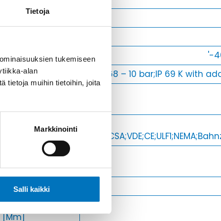
Tietoja
Min [C]
Max [C]
Käyttölämpötila
'-4
 ominaisuuksien tukemiseen
tiikka-alan
Kotelointiluokka
IP 68 – 10 bar;IP 69 K with ad
ietoja muihin tietoihin, joita
Avaimenkuva 1
[Mm]
Setrifikaatti
Markkinointi
Logot
GL;UL;CSA;VDE;CE;ULF1;NEMA;Bah
Halkasija Min.
[Mm]
Kaapelille Mm
Salli kaikki
Halkaisija Max.
[Mm]