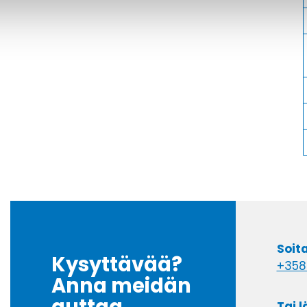
Soit
Kysyttävää?
+358
Anna meidän
Tai 