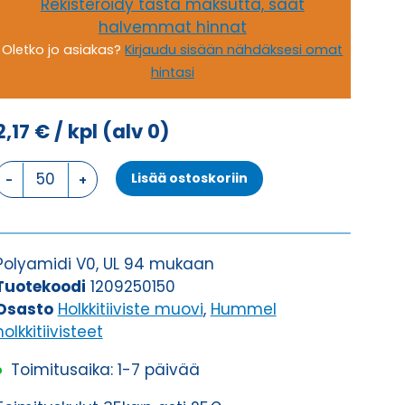
Rekisteröidy tästä maksutta, saat
halvemmat hinnat
Oletko jo asiakas?
Kirjaudu sisään nähdäksesi omat
hintasi
2,17
€
/ kpl
(alv 0)
HSK-
Lisää ostoskoriin
K
M25X1,5
MUSTA
HOLKKITIIVISTE
Polyamidi V0, UL 94 mukaan
määrä
Tuotekoodi
1209250150
Osasto
Holkkitiiviste muovi
,
Hummel
holkkitiivisteet
Toimitusaika: 1-7 päivää