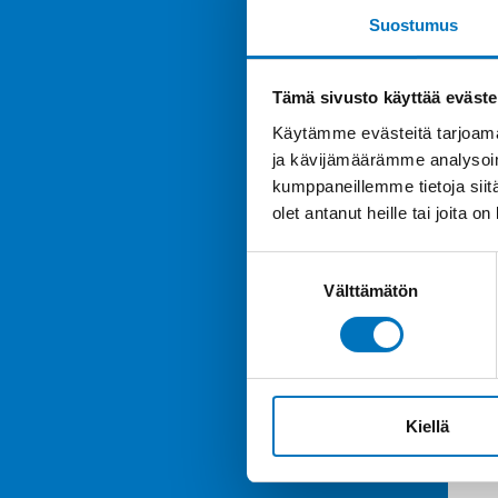
Suostumus
Tämä sivusto käyttää eväste
Käytämme evästeitä tarjoama
ja kävijämäärämme analysoim
kumppaneillemme tietoja siitä
olet antanut heille tai joita o
Suostumuksen
Välttämätön
valinta
Kiellä