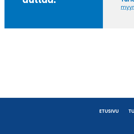
auttaa.
myyn
ETUSIVU
T