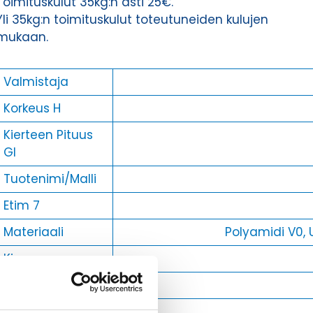
Toimituskulut 35kg:n asti 25€.
Yli 35kg:n toimituskulut toteutuneiden kulujen
mukaan.
Valmistaja
Korkeus H
Kierteen Pituus
Gl
Tuotenimi/Malli
Etim 7
Materiaali
Polyamidi V0,
Kierre
Ulkokierre Ag
Normen