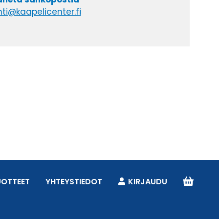
ti@kaapelicenter.fi
UOTTEET
YHTEYSTIEDOT
KIRJAUDU