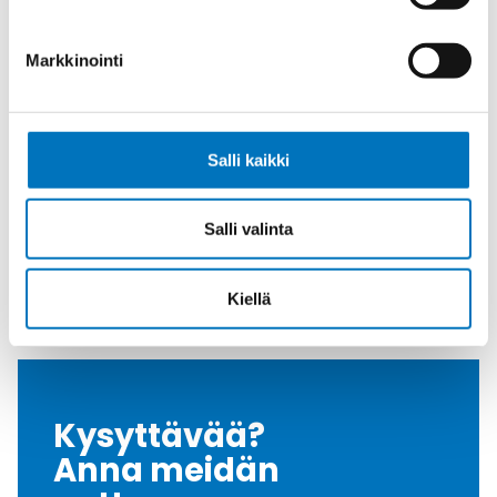
Halkasija Min.[Mm]
2
Kaapelille Mm
2 - 6 mm
Markkinointi
Halkaisija Max.
6
[Mm]
Tiiviste
NBR
Salli kaikki
Kiristysmomentti
2
[Nm]
Salli valinta
Nema Luokka
4 / 4X / 6
Väri
Harmaa
Kiellä
Myyntierä
1
Kysyttävää?
Anna meidän