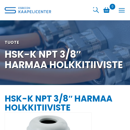
Siirry
0
sisältöön
TUOTE
HSK-K NPT 3/8″
HARMAA HOLKKITIIVISTE
HSK-K NPT 3/8″ HARMAA
HOLKKITIIVISTE