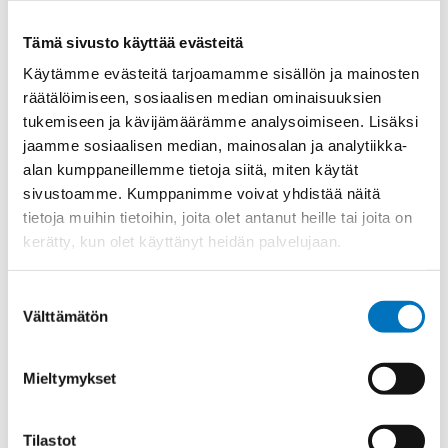
Materiaali
Polyamidi V0, UL 94 mukaan
Kierre
NPT
Tämä sivusto käyttää evästeitä
Käytämme evästeitä tarjoamamme sisällön ja mainosten
Ulkokierre Ag
NPT 3/8"
räätälöimiseen, sosiaalisen median ominaisuuksien
Normen
RoHS
tukemiseen ja kävijämäärämme analysoimiseen. Lisäksi
Min [C]
-40
jaamme sosiaalisen median, mainosalan ja analytiikka-
alan kumppaneillemme tietoja siitä, miten käytät
Max [C]
100
sivustoamme. Kumppanimme voivat yhdistää näitä
Käyttölämpötila
'-40°C to +100°C
tietoja muihin tietoihin, joita olet antanut heille tai joita on
IP 68 – 10 bar;IP 69 K with additional
kerätty, kun olet käyttänyt heidän palvelujaan.
Kotelointiluokka
o-ring
Avaimenkuva 1
Suostumuksen
19
[Mm]
Välttämätön
valinta
DNV-
Setrifikaatti Logot
GL;UR;CSA;NEMA;Bahnzulassung;cUR
Mieltymykset
Avaimenkuva 2
22
[Mm]
Tilastot