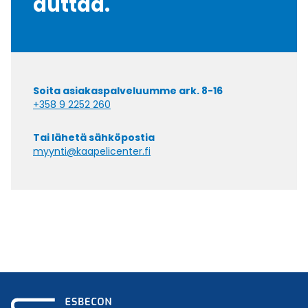
auttaa.
Soita asiakaspalveluumme ark. 8-16
+358 9 2252 260
Tai lähetä sähköpostia
myynti@kaapelicenter.fi