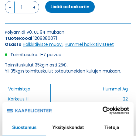
HSK-
Lisää ostoskoriin
K
NPT
3/8"
HARMAA
Polyamidi V0, UL 94 mukaan
HOLKKITIIVISTE
Tuotekoodi
1209380071
määrä
Osasto
Holkkitiiviste muovi
,
Hummel holkkitiivisteet
Toimitusaika: 1-7 päivää
Toimituskulut 35kg:n asti 25€.
Yli 35kg:n toimituskulut toteutuneiden kulujen mukaan.
Valmistaja
Hummel Ag
Korkeus H
22
Kierteen Pituus Gl
15
Tuotenimi/Malli
HSK-K
Suostumus
Yksityiskohdat
Tietoja
Etim 7
EC000441