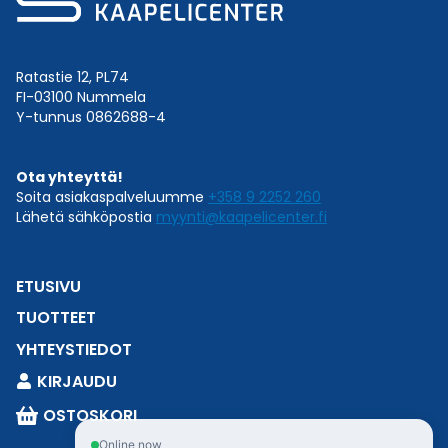
Ratastie 12, PL74
FI-03100 Nummela
Y-tunnus 0862688-4
Ota yhteyttä!
Soita asiakaspalveluumme
+358 9 2252 260
Lähetä sähköpostia
myynti@kaapelicenter.fi
ETUSIVU
TUOTTEET
YHTEYSTIEDOT
KIRJAUDU
OSTOSKORI
Online now