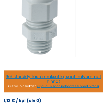
Rekisteröidy tästä maksutta, saat halvemmat
hinnat
Oletko jo asiakas?
Kirjaudu sisään nähdäksesi omat hintasi
1,12
€
/ kpl
(alv 0)